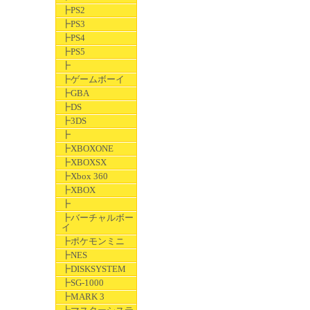
┣PS2
┣PS3
┣PS4
┣PS5
┣
┣ゲームボーイ
┣GBA
┣DS
┣3DS
┣
┣XBOXONE
┣XBOXSX
┣Xbox 360
┣XBOX
┣
┣バーチャルボー
イ
┣ポケモンミニ
┣NES
┣DISKSYSTEM
┣SG-1000
┣MARK 3