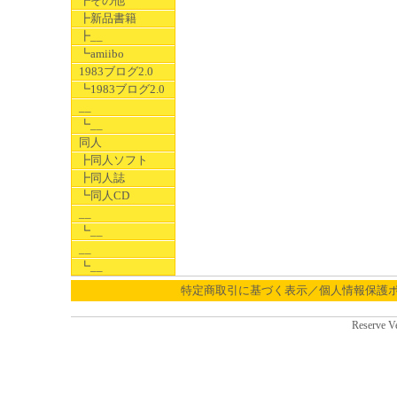
┣その他
┣新品書籍
┣__
┗amiibo
1983ブログ2.0
┗1983ブログ2.0
__
┗__
同人
┣同人ソフト
┣同人誌
┗同人CD
__
┗__
__
┗__
特定商取引に基づく表示／個人情報保護
Reserve V