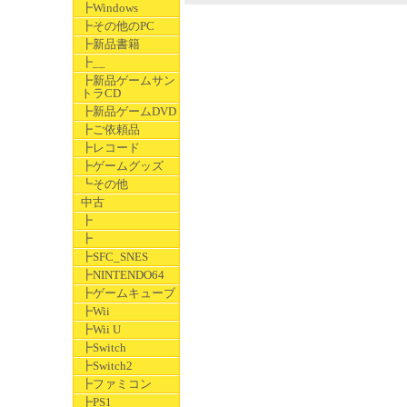
┣Windows
┣その他のPC
┣新品書籍
┣__
┣新品ゲームサン
トラCD
┣新品ゲームDVD
┣ご依頼品
┣レコード
┣ゲームグッズ
┗その他
中古
┣
┣
┣SFC_SNES
┣NINTENDO64
┣ゲームキューブ
┣Wii
┣Wii U
┣Switch
┣Switch2
┣ファミコン
┣PS1