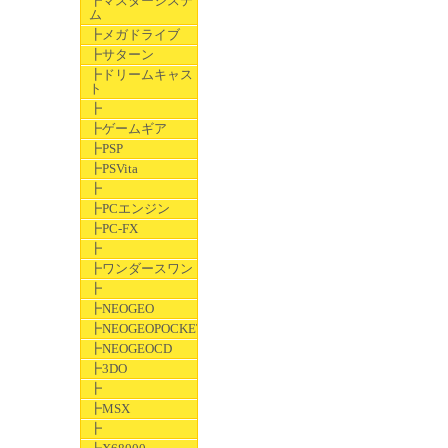
┣マスターシステ
ム
┣メガドライブ
┣サターン
┣ドリームキャス
ト
┣
┣ゲームギア
┣PSP
┣PSVita
┣
┣PCエンジン
┣PC-FX
┣
┣ワンダースワン
┣
┣NEOGEO
┣NEOGEOPOCKET
┣NEOGEOCD
┣3DO
┣
┣MSX
┣