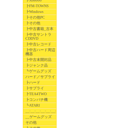
┣X68000
┣FM-TOWNS
┣Windows
┣その他PC
┣その他
┣中古書籍_古本
┣中古サントラ
CDDVD
┣中古レコード
┣中古ハード周辺
機器
┣中古未開封品
┣ジャンク品
┗ゲームグッズ
ハード／サプライ
┣ハード
┣サプライ
┣TEA4TWO
┣コンパチ機
┗ATARI
__:__:__:__:__:__:__
__ゲームグッズ
その他