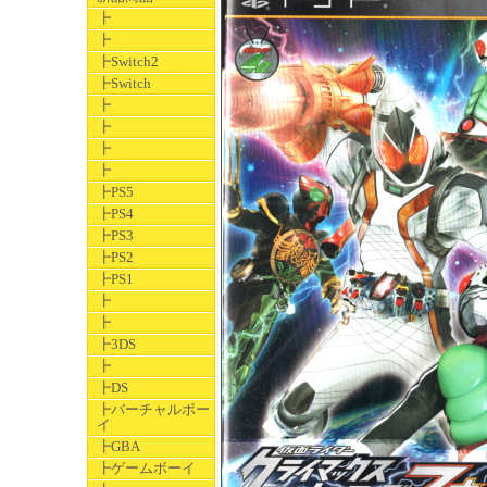
┣
┣
┣Switch2
┣Switch
┣
┣
┣
┣
┣PS5
┣PS4
┣PS3
┣PS2
┣PS1
┣
┣
┣3DS
┣
┣DS
┣バーチャルボー
イ
┣GBA
┣ゲームボーイ