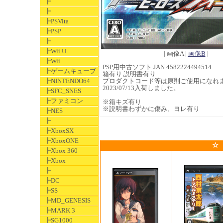
┣
┣
┣PSVita
┣PSP
┣
┣Wii U
| 画像A |
画像B
|
┣Wii
PSP用中古ソフト JAN 4582224494514
┣ゲームキューブ
箱有り 説明書有り
┣NINTENDO64
プロダクトコード等は原則ご使用になれ
2023/07/13入荷しました。
┣SFC_SNES
┣ファミコン
※箱キズ有り
※説明書わずかに傷み、ヨレ有り
┣NES
┣
┣XboxSX
┣XboxONE
☆
┣Xbox 360
┣Xbox
┣
┣DC
┣SS
┣MD_GENESIS
┣MARK 3
┣SG1000