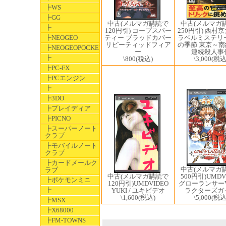
┣WS
┣GG
中古(メルマガ購読で
中古(メルマガ
┣
120円引) コープスパー
250円引) 西村
ティー ブラッドカバー
┣NEOGEO
ラベルミステリ
リピーティッドフィア
の季節 東京～
┣NEOGEOPOCKET
ー
連続殺人事
┣
\800
(税込)
\3,000
(税込
┣PC-FX
┣PCエンジン
┣
┣3DO
┣プレイディア
┣PICNO
┣スーパーノート
クラブ
┣モバイルノート
クラブ
┣カードメールク
中古(メルマガ
ラブ
中古(メルマガ購読で
500円引)UMDV
┣ポケモンミニ
120円引)UMDVIDEO
グローランサーV
┣
YUKI / ユキビデオ
ラクターズガ
\1,600
(税込)
\5,000
(税込
┣MSX
┣X68000
┣FM-TOWNS