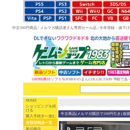
中古300円商品
/
メルマガ購読者さん専用セール品
/
今年登録・値下げ
NEW 1983特典付ソフト
SUPERやのまんCOLLECTION 学校であ
HOME
ショッピングを続
ける
中古商品(メルマガ購読で100円引き) 
購入手続きへ進む
分類別商品一覧
新品商品