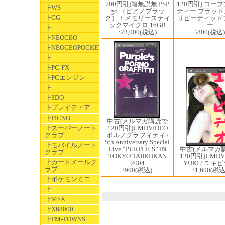
120円引) コー
700円引)箱無説無 PSP
┣WS
ティー ブラッ
go （ピアノブラッ
┣GG
リピーティッド
ク） + メモリースティ
ー
ックマイクロ 16GB
┣
\800
(税込)
\23,000
(税込)
┣NEOGEO
┣NEOGEOPOCKET
┣
┣PC-FX
┣PCエンジン
┣
┣3DO
┣プレイディア
┣PICNO
中古(メルマガ購読で
┣スーパーノート
120円引)UMDVIDEO
クラブ
ポルノグラフィティ /
5th Anniversary Special
┣モバイルノート
中古(メルマガ
Live “PURPLE’S” IN
クラブ
120円引)UMDV
TOKYO TAIIKUKAN
┣カードメールク
YUKI / ユキ
2004
ラブ
\1,600
(税込
\900
(税込)
┣ポケモンミニ
┣
┣MSX
┣X68000
┣FM-TOWNS