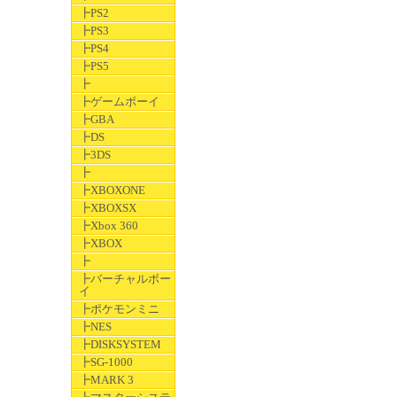
┣PS2
┣PS3
┣PS4
┣PS5
┣
┣ゲームボーイ
┣GBA
┣DS
┣3DS
┣
┣XBOXONE
┣XBOXSX
┣Xbox 360
┣XBOX
┣
┣バーチャルボー
イ
┣ポケモンミニ
┣NES
┣DISKSYSTEM
┣SG-1000
┣MARK 3