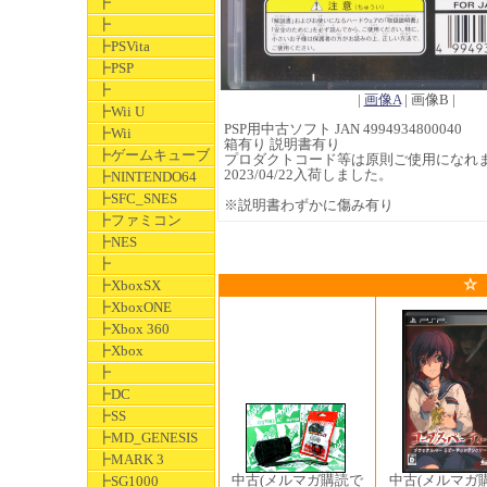
┣
┣
┣PSVita
┣PSP
┣
|
画像A
| 画像B |
┣Wii U
PSP用中古ソフト JAN 4994934800040
┣Wii
箱有り 説明書有り
┣ゲームキューブ
プロダクトコード等は原則ご使用になれ
2023/04/22入荷しました。
┣NINTENDO64
┣SFC_SNES
※説明書わずかに傷み有り
┣ファミコン
┣NES
┣
☆
┣XboxSX
┣XboxONE
┣Xbox 360
┣Xbox
┣
┣DC
┣SS
┣MD_GENESIS
┣MARK 3
中古(メルマガ
中古(メルマガ購読で
┣SG1000