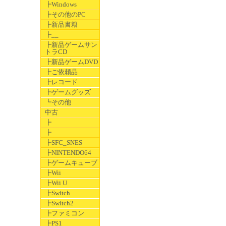
┣Windows
┣その他のPC
┣新品書籍
┣__
┣新品ゲームサン
トラCD
┣新品ゲームDVD
┣ご依頼品
┣レコード
┣ゲームグッズ
┗その他
中古
┣
┣
┣SFC_SNES
┣NINTENDO64
┣ゲームキューブ
┣Wii
┣Wii U
┣Switch
┣Switch2
┣ファミコン
┣PS1