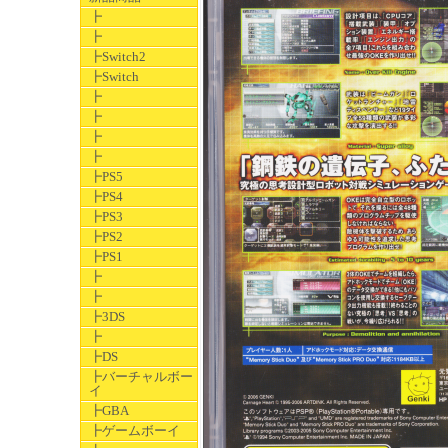
┣
┣
┣Switch2
┣Switch
┣
┣
┣
┣
┣PS5
┣PS4
┣PS3
┣PS2
┣PS1
┣
┣
┣3DS
┣
┣DS
┣バーチャルボー
イ
┣GBA
┣ゲームボーイ