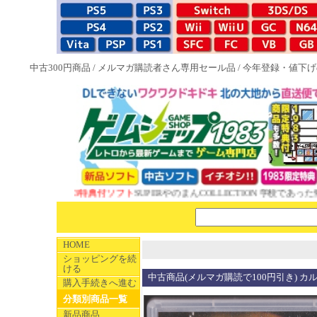
中古300円商品
/
メルマガ購読者さん専用セール品
/
今年登録・値下げ
NEW 1983特典付ソフト
SUPERやのまんCOLLECTION 学校であった怖
HOME
ショッピングを続
ける
中古商品(メルマガ購読で100円引き) カ
購入手続きへ進む
分類別商品一覧
新品商品