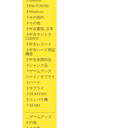
┣X68000
┣FM-TOWNS
┣Windows
┣その他PC
┣その他
┣中古書籍_古本
┣中古サントラ
CDDVD
┣中古レコード
┣中古ハード周辺
機器
┣中古未開封品
┣ジャンク品
┗ゲームグッズ
ハード／サプライ
┣ハード
┣サプライ
┣TEA4TWO
┣コンパチ機
┗ATARI
__:__:__:__:__:__:__
__ゲームグッズ
その他