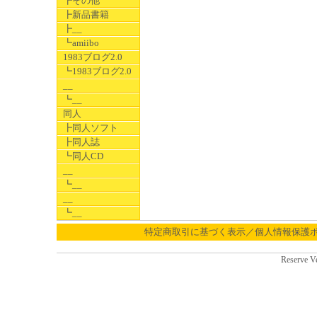
┣その他
┣新品書籍
┣__
┗amiibo
1983ブログ2.0
┗1983ブログ2.0
__
┗__
同人
┣同人ソフト
┣同人誌
┗同人CD
__
┗__
__
┗__
特定商取引に基づく表示／個人情報保護
Reserve V