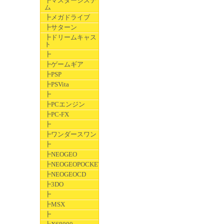
┣マスターシステ
ム
┣メガドライブ
┣サターン
┣ドリームキャス
ト
┣
┣ゲームギア
┣PSP
┣PSVita
┣
┣PCエンジン
┣PC-FX
┣
┣ワンダースワン
┣
┣NEOGEO
┣NEOGEOPOCKET
┣NEOGEOCD
┣3DO
┣
┣MSX
┣