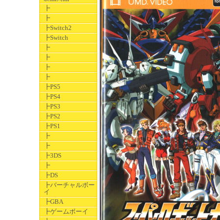
┣
┣
┣Switch2
┣Switch
┣
┣
┣
┣
┣PS5
┣PS4
┣PS3
┣PS2
┣PS1
┣
┣
┣3DS
┣
┣DS
┣バーチャルボー
イ
┣GBA
┣ゲームボーイ