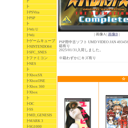
┣
┣
┣PSVita
┣PSP
┣
┣Wii U
| 画像A |
画像B
|
┣Wii
┣ゲームキューブ
PSP用中古ソフト UMD VIDEO JAN 493456
箱有り
┣NINTENDO64
2025/01/31入荷しました。
┣SFC_SNES
┣ファミコン
※箱わずかにキズ有り
┣NES
┣
┣XboxSX
☆
┣XboxONE
┣Xbox 360
┣Xbox
┣
┣DC
┣SS
┣MD_GENESIS
┣MARK 3
┣SG1000