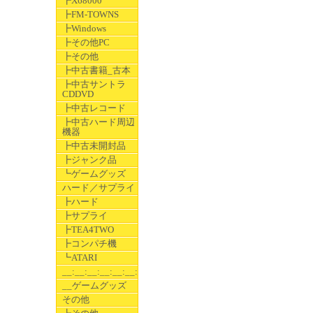
┣X68000
┣FM-TOWNS
┣Windows
┣その他PC
┣その他
┣中古書籍_古本
┣中古サントラ
CDDVD
┣中古レコード
┣中古ハード周辺
機器
┣中古未開封品
┣ジャンク品
┗ゲームグッズ
ハード／サプライ
┣ハード
┣サプライ
┣TEA4TWO
┣コンパチ機
┗ATARI
__:__:__:__:__:__:__
__ゲームグッズ
その他