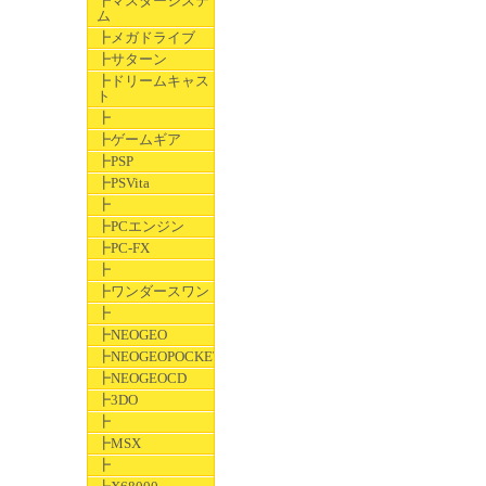
┣マスターシステ
ム
┣メガドライブ
┣サターン
┣ドリームキャス
ト
┣
┣ゲームギア
┣PSP
┣PSVita
┣
┣PCエンジン
┣PC-FX
┣
┣ワンダースワン
┣
┣NEOGEO
┣NEOGEOPOCKET
┣NEOGEOCD
┣3DO
┣
┣MSX
┣