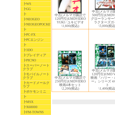
┣WS
┣GG
中古(メルマガ
┣
中古(メルマガ購読で
500円引)UMDV
120円引)UMDVIDEO
グローランサーV
┣NEOGEO
YUKI / ユキビデオ
ラクターズガ
┣NEOGEOPOCKET
\1,600
(税込)
\5,000
(税込
┣
┣PC-FX
┣PCエンジン
┣
┣3DO
┣プレイディア
┣PICNO
┣スーパーノート
クラブ
中古(メルマガ
120円引)UMD V
┣モバイルノート
中古(メルマガ購読で
映画『ハリー・
クラブ
250円引)UMDVIDEO
ー』シリーズ 4
┣カードメールク
映画4本セット
ト
ラブ
\2,200
(税込)
\1,400
(税込
┣ポケモンミニ
┣
┣MSX
┣X68000
┣FM-TOWNS