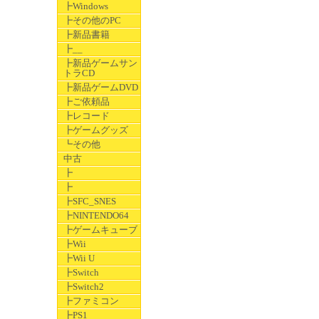
┣Windows
┣その他のPC
┣新品書籍
┣__
┣新品ゲームサン
トラCD
┣新品ゲームDVD
┣ご依頼品
┣レコード
┣ゲームグッズ
┗その他
中古
┣
┣
┣SFC_SNES
┣NINTENDO64
┣ゲームキューブ
┣Wii
┣Wii U
┣Switch
┣Switch2
┣ファミコン
┣PS1