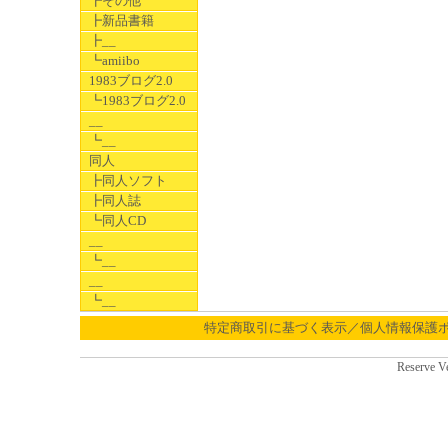
┣その他
┣新品書籍
┣__
┗amiibo
1983ブログ2.0
┗1983ブログ2.0
__
┗__
同人
┣同人ソフト
┣同人誌
┗同人CD
__
┗__
__
┗__
特定商取引に基づく表示／個人情報保護
Reserve V