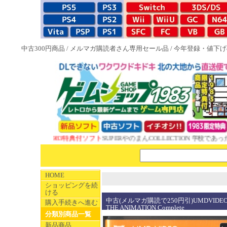
中古300円商品
/
メルマガ購読者さん専用セール品
/
今年登録・値下げ
NEW 1983特典付ソフト
SUPERやのまんCOLLECTION 学校であった
HOME
ショッピングを続
ける
中古(メルマガ購読で250円引)UMDVIDEO 
購入手続きへ進む
THE ANIMATION Complete
分類別商品一覧
新品商品