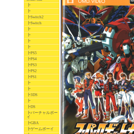
┣
┣
┣Switch2
┣Switch
┣
┣
┣
┣
┣PS5
┣PS4
┣PS3
┣PS2
┣PS1
┣
┣
┣3DS
┣
┣DS
┣バーチャルボー
イ
┣GBA
┣ゲームボーイ