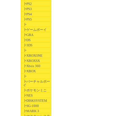
┣PS2
┣PS3
┣PS4
┣PS5
┣
┣ゲームボーイ
┣GBA
┣DS
┣3DS
┣
┣XBOXONE
┣XBOXSX
┣Xbox 360
┣XBOX
┣
┣バーチャルボー
イ
┣ポケモンミニ
┣NES
┣DISKSYSTEM
┣SG-1000
┣MARK 3