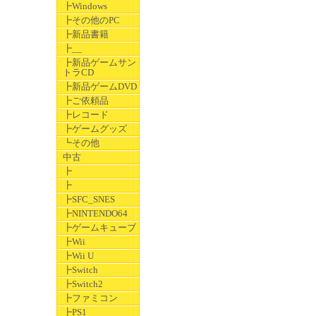
┣Windows
┣その他のPC
┣新品書籍
┣__
┣新品ゲームサン
トラCD
┣新品ゲームDVD
┣ご依頼品
┣レコード
┣ゲームグッズ
┗その他
中古
┣
┣
┣SFC_SNES
┣NINTENDO64
┣ゲームキューブ
┣Wii
┣Wii U
┣Switch
┣Switch2
┣ファミコン
┣PS1