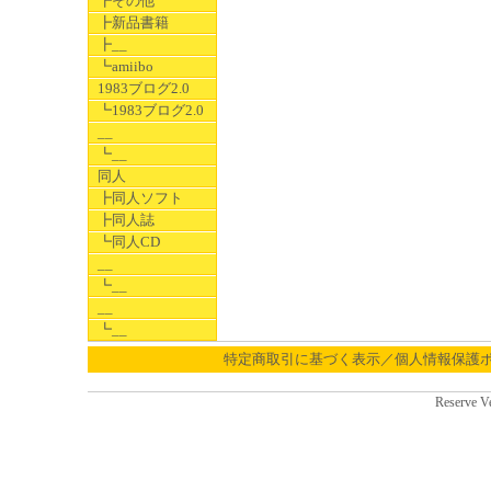
┣その他
┣新品書籍
┣__
┗amiibo
1983ブログ2.0
┗1983ブログ2.0
__
┗__
同人
┣同人ソフト
┣同人誌
┗同人CD
__
┗__
__
┗__
特定商取引に基づく表示／個人情報保護
Reserve V