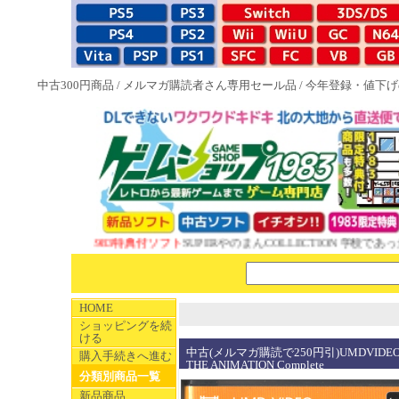
中古300円商品
/
メルマガ購読者さん専用セール品
/
今年登録・値下げ
NEW 1983特典付ソフト
SUPERやのまんCOLLECTION 学校であっ
HOME
ショッピングを続
ける
中古(メルマガ購読で250円引)UMDVIDEO 
購入手続きへ進む
THE ANIMATION Complete
分類別商品一覧
新品商品