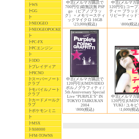
中古(メルマガ
中古(メルマガ購読で
┣WS
120円引) コー
700円引)箱無説無 PSP
┣GG
ティー ブラッ
go （ピアノブラッ
リピーティッド
ク） + メモリースティ
┣
ー
ックマイクロ 16GB
┣NEOGEO
\800
(税込)
\23,000
(税込)
┣NEOGEOPOCKET
┣
┣PC-FX
┣PCエンジン
┣
┣3DO
┣プレイディア
┣PICNO
┣スーパーノート
中古(メルマガ購読で
クラブ
120円引)UMDVIDEO
ポルノグラフィティ /
┣モバイルノート
5th Anniversary Special
クラブ
中古(メルマガ
Live “PURPLE’S” IN
┣カードメールク
120円引)UMDV
TOKYO TAIIKUKAN
ラブ
YUKI / ユキ
2004
\1,600
(税込
\900
(税込)
┣ポケモンミニ
┣
┣MSX
┣X68000
┣FM-TOWNS