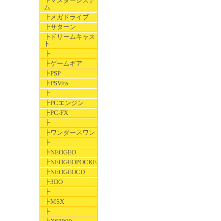
┣マスターシステ
ム
┣メガドライブ
┣サターン
┣ドリームキャス
ト
┣
┣ゲームギア
┣PSP
┣PSVita
┣
┣PCエンジン
┣PC-FX
┣
┣ワンダースワン
┣
┣NEOGEO
┣NEOGEOPOCKET
┣NEOGEOCD
┣3DO
┣
┣MSX
┣