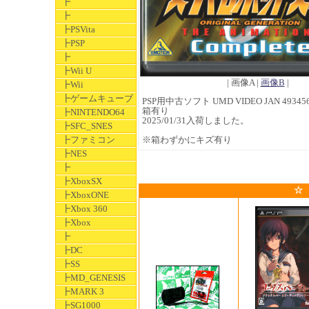
┣
┣
┣PSVita
┣PSP
┣
┣Wii U
| 画像A |
画像B
|
┣Wii
┣ゲームキューブ
PSP用中古ソフト UMD VIDEO JAN 493456
箱有り
┣NINTENDO64
2025/01/31入荷しました。
┣SFC_SNES
┣ファミコン
※箱わずかにキズ有り
┣NES
┣
┣XboxSX
☆
┣XboxONE
┣Xbox 360
┣Xbox
┣
┣DC
┣SS
┣MD_GENESIS
┣MARK 3
┣SG1000