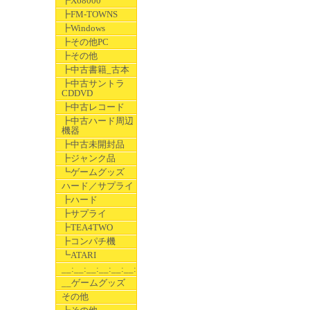
┣X68000
┣FM-TOWNS
┣Windows
┣その他PC
┣その他
┣中古書籍_古本
┣中古サントラ
CDDVD
┣中古レコード
┣中古ハード周辺
機器
┣中古未開封品
┣ジャンク品
┗ゲームグッズ
ハード／サプライ
┣ハード
┣サプライ
┣TEA4TWO
┣コンパチ機
┗ATARI
__:__:__:__:__:__:__
__ゲームグッズ
その他