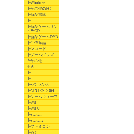
┣Windows
┣その他のPC
┣新品書籍
┣__
┣新品ゲームサン
トラCD
┣新品ゲームDVD
┣ご依頼品
┣レコード
┣ゲームグッズ
┗その他
中古
┣
┣
┣SFC_SNES
┣NINTENDO64
┣ゲームキューブ
┣Wii
┣Wii U
┣Switch
┣Switch2
┣ファミコン
┣PS1