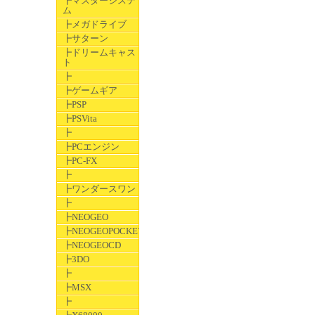
┣マスターシステ
ム
┣メガドライブ
┣サターン
┣ドリームキャス
ト
┣
┣ゲームギア
┣PSP
┣PSVita
┣
┣PCエンジン
┣PC-FX
┣
┣ワンダースワン
┣
┣NEOGEO
┣NEOGEOPOCKET
┣NEOGEOCD
┣3DO
┣
┣MSX
┣