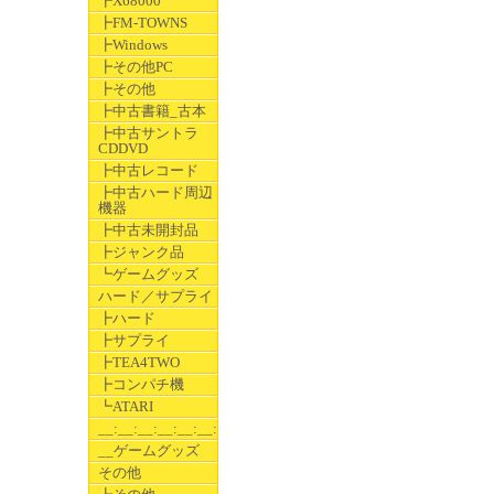
┣X68000
┣FM-TOWNS
┣Windows
┣その他PC
┣その他
┣中古書籍_古本
┣中古サントラ
CDDVD
┣中古レコード
┣中古ハード周辺
機器
┣中古未開封品
┣ジャンク品
┗ゲームグッズ
ハード／サプライ
┣ハード
┣サプライ
┣TEA4TWO
┣コンパチ機
┗ATARI
__:__:__:__:__:__:__
__ゲームグッズ
その他