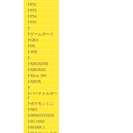
┣PS2
┣PS3
┣PS4
┣PS5
┣
┣ゲームボーイ
┣GBA
┣DS
┣3DS
┣
┣XBOXONE
┣XBOXSX
┣Xbox 360
┣XBOX
┣
┣バーチャルボー
イ
┣ポケモンミニ
┣NES
┣DISKSYSTEM
┣SG-1000
┣MARK 3