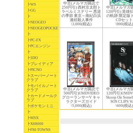
中古(メルマガ購読で
┣WS
中古(メルマガ
250円引) 西村京太郎ト
┣GG
120円引) 英雄
ラベルミステリー 悪逆
の軌跡 限定版
の季節 東京～南紀白浜
┣
CDセット
連続殺人事件
┣NEOGEO
\900
(税込)
\3,000
(税込)
┣NEOGEOPOCKET
┣
┣PC-FX
┣PCエンジン
┣
┣3DO
┣プレイディア
┣PICNO
┣スーパーノート
クラブ
┣モバイルノート
中古(メルマガ購読で
中古(メルマガ
クラブ
500円引)UMDVIDEO
120円引)UMDV
┣カードメールク
グローランサーV キャ
Skoop On Someb
ラブ
ラクターズガイド
SOS CLIPS Vo
\5,000
(税込)
\600
(税込)
┣ポケモンミニ
┣
┣MSX
┣X68000
┣FM-TOWNS