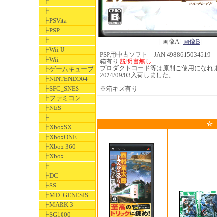
┣
┣
┣PSVita
┣PSP
┣
| 画像A |
画像B
|
┣Wii U
PSP用中古ソフト JAN 4988615034619
┣Wii
箱有り
説明書無し
プロダクトコード等は原則ご使用になれ
┣ゲームキューブ
2024/09/03入荷しました。
┣NINTENDO64
┣SFC_SNES
※箱キズ有り
┣ファミコン
┣NES
┣
☆
┣XboxSX
┣XboxONE
┣Xbox 360
┣Xbox
┣
┣DC
┣SS
┣MD_GENESIS
┣MARK 3
┣SG1000