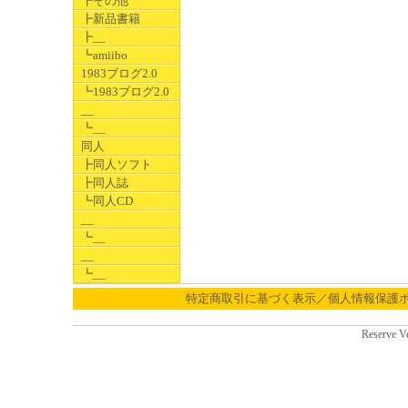
┣その他
┣新品書籍
┣__
┗amiibo
1983ブログ2.0
┗1983ブログ2.0
__
┗__
同人
┣同人ソフト
┣同人誌
┗同人CD
__
┗__
__
┗__
特定商取引に基づく表示／個人情報保護
Reserve V