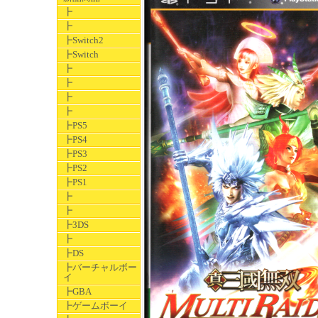
┣
┣
┣Switch2
┣Switch
┣
┣
┣
┣
┣PS5
┣PS4
┣PS3
┣PS2
┣PS1
┣
┣
┣3DS
┣
┣DS
┣バーチャルボー
イ
┣GBA
┣ゲームボーイ