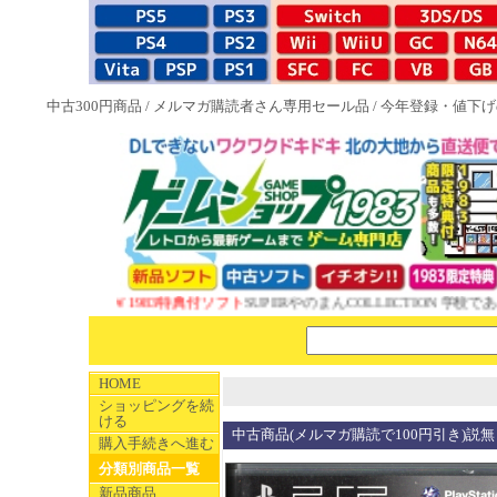
中古300円商品
/
メルマガ購読者さん専用セール品
/
今年登録・値下げ
NEW 1983特典付ソフト
SUPERやのまんCOLLECTION 学校であ
HOME
ショッピングを続
ける
中古商品(メルマガ購読で100円引き)説無 真
購入手続きへ進む
分類別商品一覧
新品商品