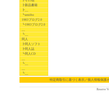
┣その他
┣新品書籍
┣__
┗amiibo
1983ブログ2.0
┗1983ブログ2.0
__
┗__
同人
┣同人ソフト
┣同人誌
┗同人CD
__
┗__
__
┗__
特定商取引に基づく表示／個人情報保護
Reserve V