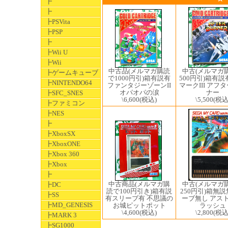
┣
┣
┣PSVita
┣PSP
┣
┣Wii U
┣Wii
中古(メルマガ
中古品(メルマガ購読
┣ゲームキューブ
500円引)箱有説
で1000円引)箱有説有
┣NINTENDO64
マークIII アフ
ファンタジーゾーンII
ナー
オパオパの涙
┣SFC_SNES
\5,500
(税込
\6,600
(税込)
┣ファミコン
┣NES
┣
┣XboxSX
┣XboxONE
┣Xbox 360
┣Xbox
┣
中古商品(メルマガ購
中古(メルマガ
┣DC
読で100円引き)箱有説
250円引)箱無
┣SS
有スリーブ有 不思議の
ーブ無し アスト
┣MD_GENESIS
お城ピットポット
ラッシュ
\4,600
(税込)
\2,800
(税込
┣MARK 3
┣SG1000