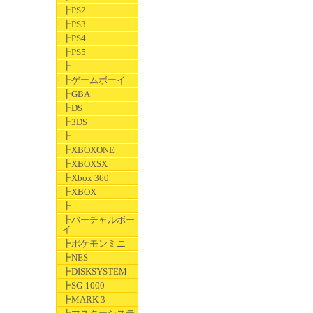
┣PS2
┣PS3
┣PS4
┣PS5
┣
┣ゲームボーイ
┣GBA
┣DS
┣3DS
┣
┣XBOXONE
┣XBOXSX
┣Xbox 360
┣XBOX
┣
┣バーチャルボー
イ
┣ポケモンミニ
┣NES
┣DISKSYSTEM
┣SG-1000
┣MARK 3