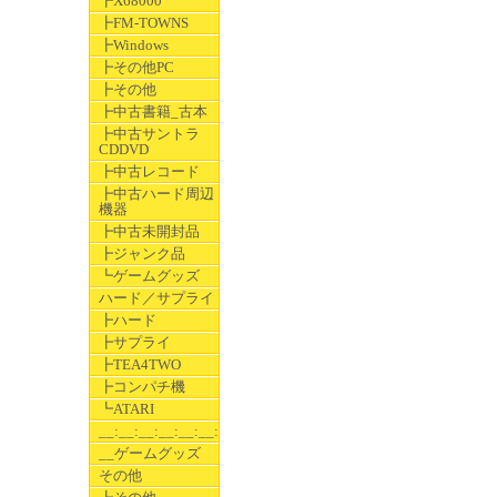
┣X68000
┣FM-TOWNS
┣Windows
┣その他PC
┣その他
┣中古書籍_古本
┣中古サントラ
CDDVD
┣中古レコード
┣中古ハード周辺
機器
┣中古未開封品
┣ジャンク品
┗ゲームグッズ
ハード／サプライ
┣ハード
┣サプライ
┣TEA4TWO
┣コンパチ機
┗ATARI
__:__:__:__:__:__:__
__ゲームグッズ
その他