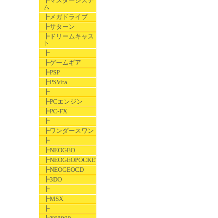
┣マスターシステ
ム
┣メガドライブ
┣サターン
┣ドリームキャス
ト
┣
┣ゲームギア
┣PSP
┣PSVita
┣
┣PCエンジン
┣PC-FX
┣
┣ワンダースワン
┣
┣NEOGEO
┣NEOGEOPOCKET
┣NEOGEOCD
┣3DO
┣
┣MSX
┣