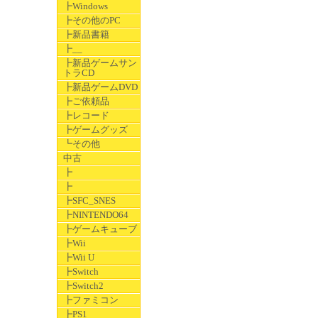
┣Windows
┣その他のPC
┣新品書籍
┣__
┣新品ゲームサン
トラCD
┣新品ゲームDVD
┣ご依頼品
┣レコード
┣ゲームグッズ
┗その他
中古
┣
┣
┣SFC_SNES
┣NINTENDO64
┣ゲームキューブ
┣Wii
┣Wii U
┣Switch
┣Switch2
┣ファミコン
┣PS1