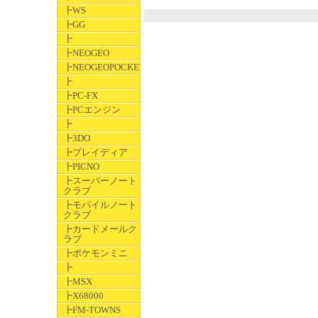
┣WS
┣GG
┣
┣NEOGEO
┣NEOGEOPOCKET
┣
┣PC-FX
┣PCエンジン
┣
┣3DO
┣プレイディア
┣PICNO
┣スーパーノート
クラブ
┣モバイルノート
クラブ
┣カードメールク
ラブ
┣ポケモンミニ
┣
┣MSX
┣X68000
┣FM-TOWNS