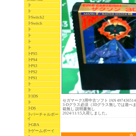
┣
┣
┣Switch2
┣Switch
┣
┣
┣
┣
┣PS5
┣PS4
┣PS3
┣PS2
┣PS1
┣
┣
┣3DS
セガマーク3用中古ソフト JAN 497436514
┣
3-Dグラス必須（3Dグラス無しでは遊べま
┣DS
箱無し 説明書無し
2024/11/15入荷しました。
┣バーチャルボー
イ
┣GBA
┣ゲームボーイ
☆