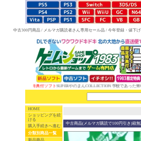
中古300円商品
/
メルマガ購読者さん専用セール品
/
今年登録・値下げ
NEW 1983特典付ソフト
SUPERやのまんCOLLECTION 学校であった怖い
HOME
ショッピングを続
ける
中古商品(メルマガ購読で100円引き)箱無
購入手続きへ進む
分類別商品一覧
新品商品