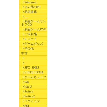
┣Windows
┣その他のPC
┣新品書籍
┣__
┣新品ゲームサン
トラCD
┣新品ゲームDVD
┣ご依頼品
┣レコード
┣ゲームグッズ
┗その他
中古
┣
┣
┣SFC_SNES
┣NINTENDO64
┣ゲームキューブ
┣Wii
┣Wii U
┣Switch
┣Switch2
┣ファミコン
┣PS1