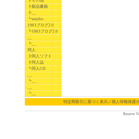
┣その他
┣新品書籍
┣__
┗amiibo
1983ブログ2.0
┗1983ブログ2.0
__
┗__
同人
┣同人ソフト
┣同人誌
┗同人CD
__
┗__
__
┗__
特定商取引に基づく表示／個人情報保護
Reserve V