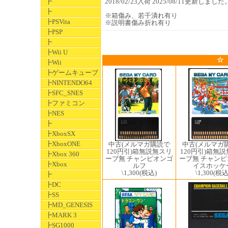
┣
2018/02/23入荷 2025/08/11更新しました
┣
※箱傷み、若干潰れ有り
┣PSVita
※説明書傷み折れ有り
┣PSP
┣
┣Wii U
☆
┣Wii
┣ゲームキューブ
┣NINTENDO64
┣SFC_SNES
┣ファミコン
┣NES
┣
┣XboxSX
┣XboxONE
中古(メルマガ
中古(メルマガ購読で
120円引)箱無
120円引)箱無説無スリ
┣Xbox 360
ーブ無 チャン
ーブ無 チャンピオンゴ
┣Xbox
イスホッケ
ルフ
\1,300
(税込
\1,300
(税込)
┣
┣DC
┣SS
┣MD_GENESIS
┣MARK 3
┣SG1000