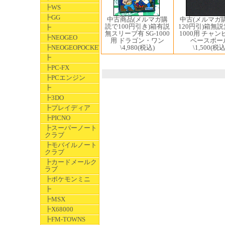
┣WS
┣GG
中古(メルマガ
中古商品(メルマガ購
120円引)箱無説無
読で100円引き)箱有説
┣
1000用 チャ
無スリーブ有 SG-1000
┣NEOGEO
ベースボー
用 ドラゴン・ワン
┣NEOGEOPOCKET
\1,500
(税込
\4,980
(税込)
┣
┣PC-FX
┣PCエンジン
┣
┣3DO
┣プレイディア
┣PICNO
┣スーパーノート
クラブ
┣モバイルノート
クラブ
┣カードメールク
ラブ
┣ポケモンミニ
┣
┣MSX
┣X68000
┣FM-TOWNS