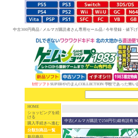
中古300円商品
/
メルマガ購読者さん専用セール品
/
今年登録・値下げ
W 1983特典付ソフト
SUPERやのまんCOLLECTION 学校であった怖い話
HOME
ショッピングを続
ける
中古(メルマガ購読で250円引)箱有説有 S
購入手続きへ進む
分類別商品一覧
新品商品