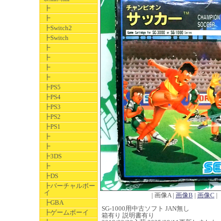
┣
┣
┣Switch2
┣Switch
┣
┣
┣
┣
┣PS5
┣PS4
┣PS3
┣PS2
┣PS1
┣
┣
┣3DS
┣
┣DS
┣バーチャルボー
イ
| 画像A |
画像B
|
画像C
|
┣GBA
SG-1000用中古ソフト JAN無し
┣ゲームボーイ
箱有り 説明書有り