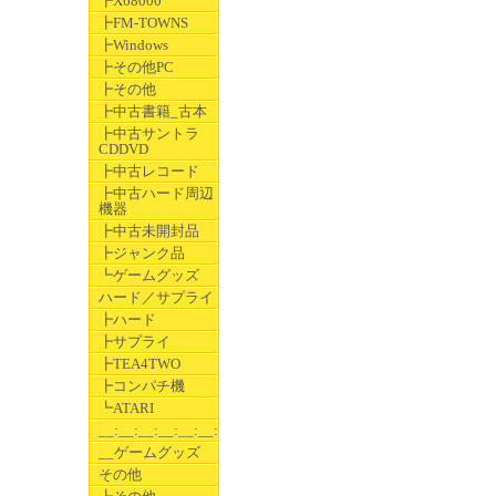
┣X68000
┣FM-TOWNS
┣Windows
┣その他PC
┣その他
┣中古書籍_古本
┣中古サントラ
CDDVD
┣中古レコード
┣中古ハード周辺
機器
┣中古未開封品
┣ジャンク品
┗ゲームグッズ
ハード／サプライ
┣ハード
┣サプライ
┣TEA4TWO
┣コンパチ機
┗ATARI
__:__:__:__:__:__:__
__ゲームグッズ
その他