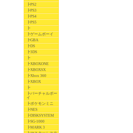
┣PS2
┣PS3
┣PS4
┣PS5
┣
┣ゲームボーイ
┣GBA
┣DS
┣3DS
┣
┣XBOXONE
┣XBOXSX
┣Xbox 360
┣XBOX
┣
┣バーチャルボー
イ
┣ポケモンミニ
┣NES
┣DISKSYSTEM
┣SG-1000
┣MARK 3