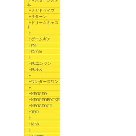
┣マスターシステ
ム
┣メガドライブ
┣サターン
┣ドリームキャス
ト
┣
┣ゲームギア
┣PSP
┣PSVita
┣
┣PCエンジン
┣PC-FX
┣
┣ワンダースワン
┣
┣NEOGEO
┣NEOGEOPOCKET
┣NEOGEOCD
┣3DO
┣
┣MSX
┣