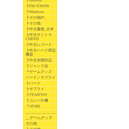
┣X68000
┣FM-TOWNS
┣Windows
┣その他PC
┣その他
┣中古書籍_古本
┣中古サントラ
CDDVD
┣中古レコード
┣中古ハード周辺
機器
┣中古未開封品
┣ジャンク品
┗ゲームグッズ
ハード／サプライ
┣ハード
┣サプライ
┣TEA4TWO
┣コンパチ機
┗ATARI
__:__:__:__:__:__:__
__ゲームグッズ
その他