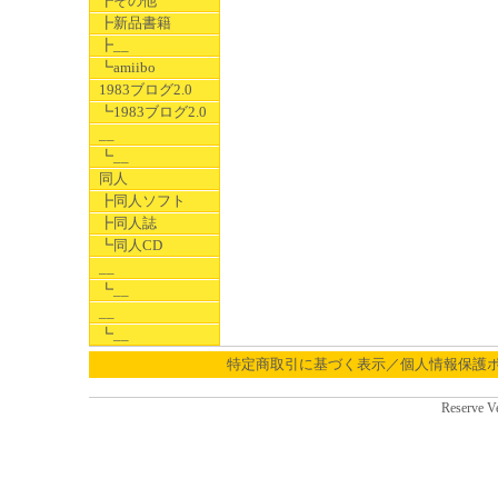
┣その他
┣新品書籍
┣__
┗amiibo
1983ブログ2.0
┗1983ブログ2.0
__
┗__
同人
┣同人ソフト
┣同人誌
┗同人CD
__
┗__
__
┗__
特定商取引に基づく表示／個人情報保護
Reserve V