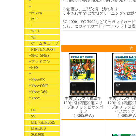
2016/02/21登録 2020/04/04更新 2024
┣
┣
※箱傷み、上部欠損、潰れ有り
┣PSVita
※本体わずかに汚れ(クリーニングでは落
┣PSP
SG-1000、SC-3000などでセガマイ
┣
なお、セガマイカードマーク3ソフトは
┣Wii U
┣Wii
┣ゲームキューブ
☆
┣NINTENDO64
┣SFC_SNES
┣ファミコン
┣NES
┣
┣XboxSX
┣XboxONE
┣Xbox 360
┣Xbox
中古(メルマガ
中古(メルマガ購読で
120円引)箱無
120円引)箱無説無スリ
┣
ーブ無 チャン
ーブ無 チャンピオンゴ
┣DC
イスホッケ
ルフ
\1,300
(税込
\1,300
(税込)
┣SS
┣MD_GENESIS
┣MARK 3
┣SG1000