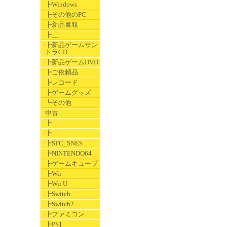
┣Windows
┣その他のPC
┣新品書籍
┣__
┣新品ゲームサン
トラCD
┣新品ゲームDVD
┣ご依頼品
┣レコード
┣ゲームグッズ
┗その他
中古
┣
┣
┣SFC_SNES
┣NINTENDO64
┣ゲームキューブ
┣Wii
┣Wii U
┣Switch
┣Switch2
┣ファミコン
┣PS1