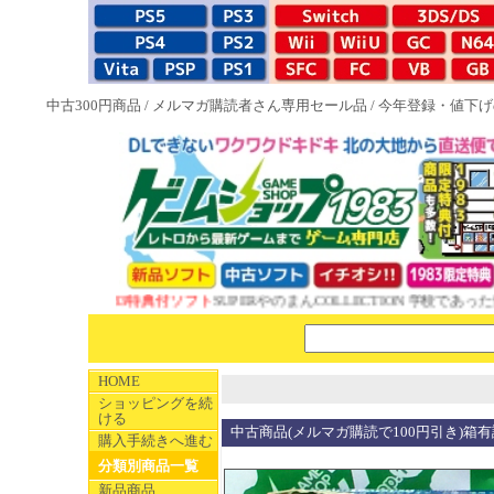
中古300円商品
/
メルマガ購読者さん専用セール品
/
今年登録・値下げ
NEW 1983特典付ソフト
SUPERやのまんCOLLECTION 学校であった怖
HOME
ショッピングを続
ける
中古商品(メルマガ購読で100円引き)箱有説無
購入手続きへ進む
分類別商品一覧
新品商品