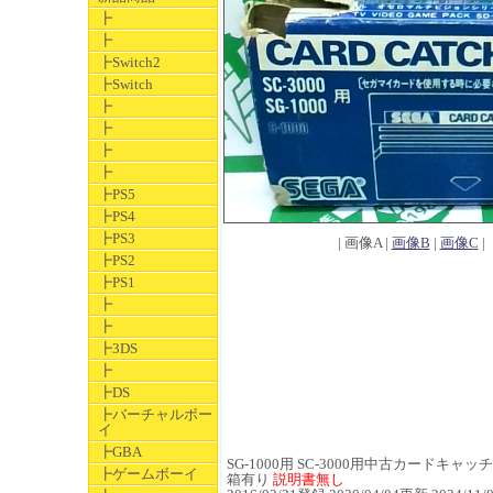
┣
┣
┣Switch2
┣Switch
┣
┣
┣
┣
┣PS5
┣PS4
┣PS3
| 画像A |
画像B
|
画像C
|
┣PS2
┣PS1
┣
┣
┣3DS
┣
┣DS
┣バーチャルボー
イ
┣GBA
SG-1000用 SC-3000用中古カードキャッチャー
┣ゲームボーイ
箱有り
説明書無し