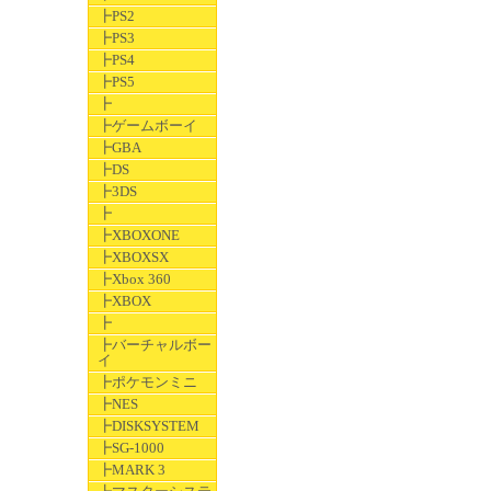
┣PS2
┣PS3
┣PS4
┣PS5
┣
┣ゲームボーイ
┣GBA
┣DS
┣3DS
┣
┣XBOXONE
┣XBOXSX
┣Xbox 360
┣XBOX
┣
┣バーチャルボー
イ
┣ポケモンミニ
┣NES
┣DISKSYSTEM
┣SG-1000
┣MARK 3