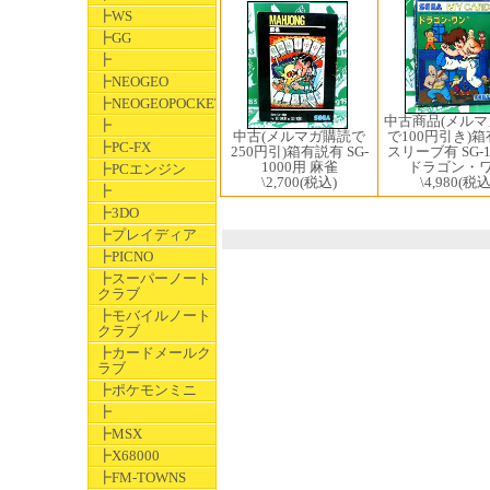
┣WS
┣GG
┣
┣NEOGEO
┣NEOGEOPOCKET
中古商品(メル
┣
で100円引き)
中古(メルマガ購読で
┣PC-FX
スリーブ有 SG-1
250円引)箱有説有 SG-
ドラゴン・
1000用 麻雀
┣PCエンジン
\4,980
(税込
\2,700
(税込)
┣
┣3DO
┣プレイディア
┣PICNO
┣スーパーノート
クラブ
┣モバイルノート
クラブ
┣カードメールク
ラブ
┣ポケモンミニ
┣
┣MSX
┣X68000
┣FM-TOWNS