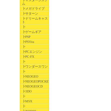
┣マスターシステ
ム
┣メガドライブ
┣サターン
┣ドリームキャス
ト
┣
┣ゲームギア
┣PSP
┣PSVita
┣
┣PCエンジン
┣PC-FX
┣
┣ワンダースワン
┣
┣NEOGEO
┣NEOGEOPOCKET
┣NEOGEOCD
┣3DO
┣
┣MSX
┣