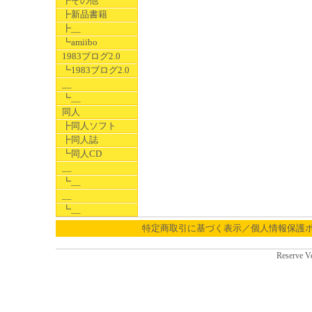
┣その他
┣新品書籍
┣__
┗amiibo
1983ブログ2.0
┗1983ブログ2.0
__
┗__
同人
┣同人ソフト
┣同人誌
┗同人CD
__
┗__
__
┗__
特定商取引に基づく表示／個人情報保護
Reserve V