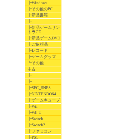
┣Windows
┣その他のPC
┣新品書籍
┣__
┣新品ゲームサン
トラCD
┣新品ゲームDVD
┣ご依頼品
┣レコード
┣ゲームグッズ
┗その他
中古
┣
┣
┣SFC_SNES
┣NINTENDO64
┣ゲームキューブ
┣Wii
┣Wii U
┣Switch
┣Switch2
┣ファミコン
┣PS1