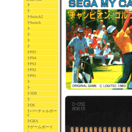
┣
┣
┣Switch2
┣Switch
┣
┣
┣
┣
┣PS5
┣PS4
┣PS3
┣PS2
┣PS1
┣
┣
┣3DS
┣
┣DS
┣バーチャルボー
イ
┣GBA
┣ゲームボーイ