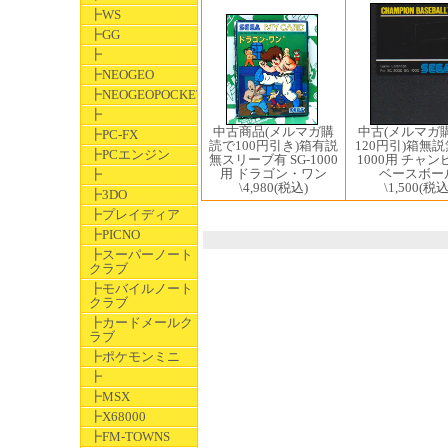
┣WS
┣GG
┣
┣NEOGEO
┣NEOGEOPOCKET
┣
中古(メルマガ
中古商品(メルマガ購
┣PC-FX
120円引)箱無説無
読で100円引き)箱有説
┣PCエンジン
1000用 チャ
無スリーブ有 SG-1000
ベースボー
用 ドラゴン・ワン
┣
\1,500
(税込
\4,980
(税込)
┣3DO
┣プレイディア
┣PICNO
┣スーパーノート
クラブ
┣モバイルノート
クラブ
┣カードメールク
ラブ
┣ポケモンミニ
┣
┣MSX
┣X68000
┣FM-TOWNS