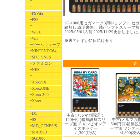
┣
┣
┣PSVita
┣PSP
SG-1000用セガマーク3用中古ソフト セガマイ
┣
箱無し 説明書無し 純正ソフトスリーブ無
2025/05/01入荷 2025/11/29更新しました
┣Wii U
┣Wii
※裏面わずかに日焼け有り
┣ゲームキューブ
┣NINTENDO64
┣SFC_SNES
┣ファミコン
☆
┣NES
┣
┣XboxSX
┣XboxONE
┣Xbox 360
┣Xbox
┣
┣DC
中古(メルマガ購読で
中古(メルマガ
120円引)箱無説無スリ
┣SS
500円引)箱無
ーブ無 チャンピオンア
┣MD_GENESIS
ーブ無 ワンダ
イスホッケー
┣MARK 3
\4,800
(税込
\1,300
(税込)
┣SG1000