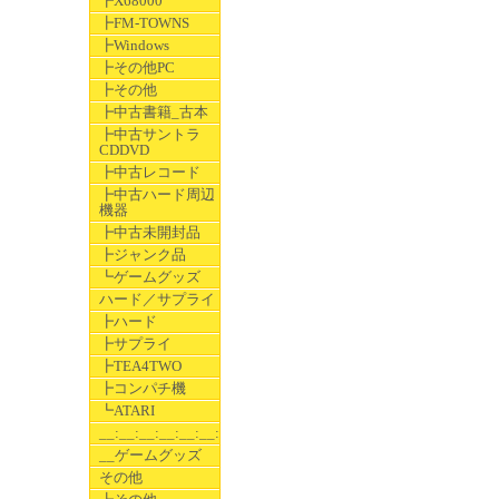
┣X68000
┣FM-TOWNS
┣Windows
┣その他PC
┣その他
┣中古書籍_古本
┣中古サントラ
CDDVD
┣中古レコード
┣中古ハード周辺
機器
┣中古未開封品
┣ジャンク品
┗ゲームグッズ
ハード／サプライ
┣ハード
┣サプライ
┣TEA4TWO
┣コンパチ機
┗ATARI
__:__:__:__:__:__:__
__ゲームグッズ
その他