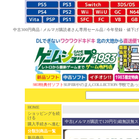
中古300円商品
/
メルマガ購読者さん専用セール品
/
今年登録・値下げ
NEW 1983特典付ソフト
SUPERやのまんCOLLECTION 学校であった
HOME
ショッピングを続
ける
中古(メルマガ購読で120円引)箱無説無
購入手続きへ進む
分類別商品一覧
新品商品