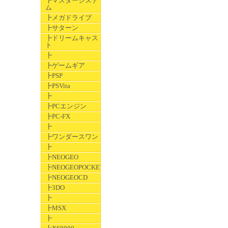
┣マスターシステ
ム
┣メガドライブ
┣サターン
┣ドリームキャス
ト
┣
┣ゲームギア
┣PSP
┣PSVita
┣
┣PCエンジン
┣PC-FX
┣
┣ワンダースワン
┣
┣NEOGEO
┣NEOGEOPOCKET
┣NEOGEOCD
┣3DO
┣
┣MSX
┣