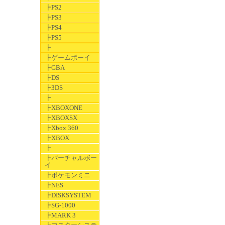
┣PS2
┣PS3
┣PS4
┣PS5
┣
┣ゲームボーイ
┣GBA
┣DS
┣3DS
┣
┣XBOXONE
┣XBOXSX
┣Xbox 360
┣XBOX
┣
┣バーチャルボー
イ
┣ポケモンミニ
┣NES
┣DISKSYSTEM
┣SG-1000
┣MARK 3