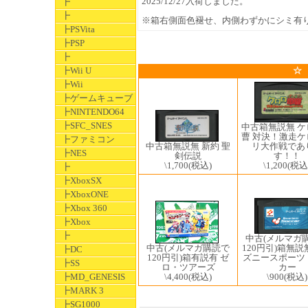
2025/12/27入荷しました。
┣
┣
※箱右側面色褪せ、内側わずかにシミ有
┣PSVita
┣PSP
┣
┣Wii U
☆
┣Wii
┣ゲームキューブ
┣NINTENDO64
┣SFC_SNES
中古箱無説無 ケ
曹 対決！激走ケ
┣ファミコン
リ大作戦であ
中古箱無説無 新約 聖
┣NES
す！！
剣伝説
\1,200
(税込
\1,700
(税込)
┣
┣XboxSX
┣XboxONE
┣Xbox 360
┣Xbox
┣
中古(メルマガ
120円引)箱無説
中古(メルマガ購読で
┣DC
ズニースポーツ
120円引)箱有説有 ゼ
┣SS
カー
ロ・ツアーズ
\900
(税込)
┣MD_GENESIS
\4,400
(税込)
┣MARK 3
┣SG1000