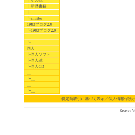
┣その他
┣新品書籍
┣__
┗amiibo
1983ブログ2.0
┗1983ブログ2.0
__
┗__
同人
┣同人ソフト
┣同人誌
┗同人CD
__
┗__
__
┗__
特定商取引に基づく表示／個人情報保護
Reserve V