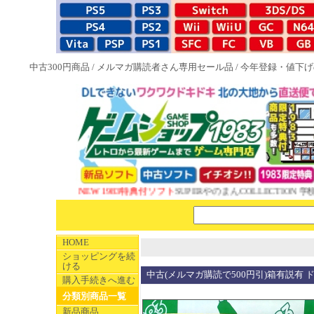
中古300円商品
/
メルマガ購読者さん専用セール品
/
今年登録・値下げ
NEW 1983特典付ソフト
SUPERやのまんCOLLECTION 
HOME
ショッピングを続
ける
中古(メルマガ購読で500円引)箱有説有 
購入手続きへ進む
分類別商品一覧
新品商品