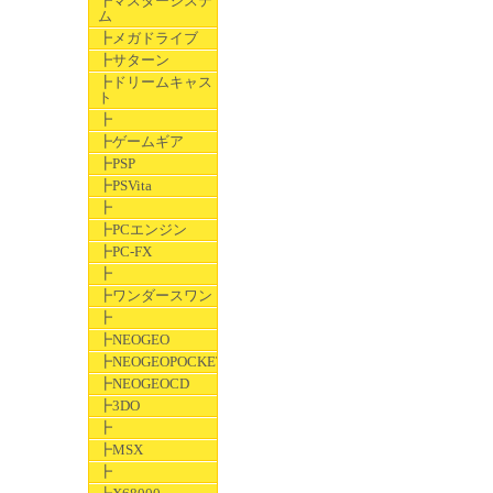
┣マスターシステ
ム
┣メガドライブ
┣サターン
┣ドリームキャス
ト
┣
┣ゲームギア
┣PSP
┣PSVita
┣
┣PCエンジン
┣PC-FX
┣
┣ワンダースワン
┣
┣NEOGEO
┣NEOGEOPOCKET
┣NEOGEOCD
┣3DO
┣
┣MSX
┣