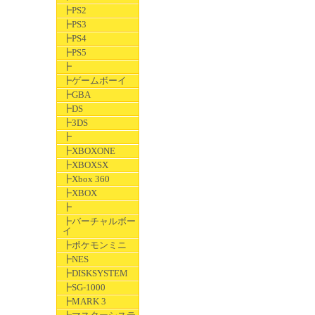
┣PS2
┣PS3
┣PS4
┣PS5
┣
┣ゲームボーイ
┣GBA
┣DS
┣3DS
┣
┣XBOXONE
┣XBOXSX
┣Xbox 360
┣XBOX
┣
┣バーチャルボー
イ
┣ポケモンミニ
┣NES
┣DISKSYSTEM
┣SG-1000
┣MARK 3