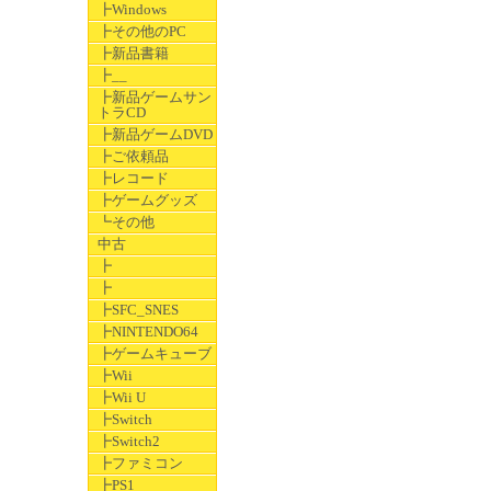
┣Windows
┣その他のPC
┣新品書籍
┣__
┣新品ゲームサン
トラCD
┣新品ゲームDVD
┣ご依頼品
┣レコード
┣ゲームグッズ
┗その他
中古
┣
┣
┣SFC_SNES
┣NINTENDO64
┣ゲームキューブ
┣Wii
┣Wii U
┣Switch
┣Switch2
┣ファミコン
┣PS1