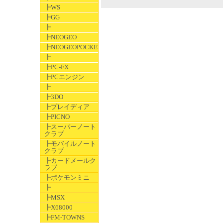
┣WS
┣GG
┣
┣NEOGEO
┣NEOGEOPOCKET
┣
┣PC-FX
┣PCエンジン
┣
┣3DO
┣プレイディア
┣PICNO
┣スーパーノート
クラブ
┣モバイルノート
クラブ
┣カードメールク
ラブ
┣ポケモンミニ
┣
┣MSX
┣X68000
┣FM-TOWNS