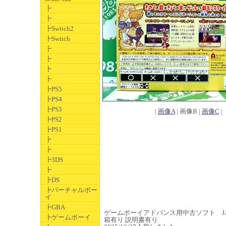
┣
┣
┣Switch2
┣Switch
┣
┣
┣
┣
┣PS5
┣PS4
┣PS3
|
画像A
| 画像B |
画像C
|
┣PS2
┣PS1
┣
┣
┣3DS
┣
┣DS
┣バーチャルボー
イ
┣GBA
ゲームボーイアドバンス用中古ソフト JAN 49
┣ゲームボーイ
箱有り 説明書有り