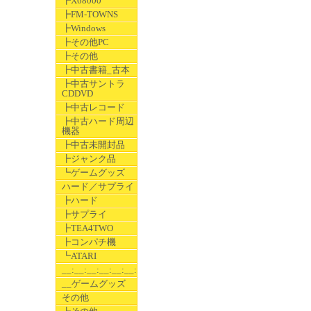
┣X68000
┣FM-TOWNS
┣Windows
┣その他PC
┣その他
┣中古書籍_古本
┣中古サントラ
CDDVD
┣中古レコード
┣中古ハード周辺
機器
┣中古未開封品
┣ジャンク品
┗ゲームグッズ
ハード／サプライ
┣ハード
┣サプライ
┣TEA4TWO
┣コンパチ機
┗ATARI
__:__:__:__:__:__:__
__ゲームグッズ
その他