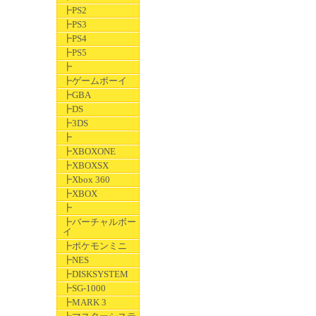
┣PS2
┣PS3
┣PS4
┣PS5
┣
┣ゲームボーイ
┣GBA
┣DS
┣3DS
┣
┣XBOXONE
┣XBOXSX
┣Xbox 360
┣XBOX
┣
┣バーチャルボー
イ
┣ポケモンミニ
┣NES
┣DISKSYSTEM
┣SG-1000
┣MARK 3