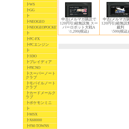
┣WS
┣GG
┣
中古(メルマガ購読で
中古(メルマガ
┣NEOGEO
120円引)箱無説無 スー
120円引)箱無説
┣NEOGEOPOCKET
パーロボット大戦A
裁判
\1,200
(税込)
\500
(税込)
┣
┣PC-FX
┣PCエンジン
┣
┣3DO
┣プレイディア
┣PICNO
┣スーパーノート
クラブ
┣モバイルノート
クラブ
┣カードメールク
ラブ
┣ポケモンミニ
┣
┣MSX
┣X68000
┣FM-TOWNS