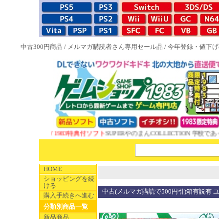
中古300円商品
/
メルマガ購読者さん専用セール品
/
今年登録・値下げ
NEW 1983特典付ソフト
SUPERやのまんCOLLECTION 学校であ
HOME
ショッピングを続
ける
中古(メルマガ購読で500円引)箱有説有
購入手続きへ進む
分類別商品一覧
新品商品