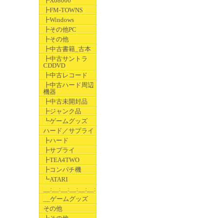
┣X68000
┣FM-TOWNS
┣Windows
┣その他PC
┣その他
┣中古書籍_古本
┣中古サントラ
CDDVD
┣中古レコード
┣中古ハード周辺
機器
┣中古未開封品
┣ジャンク品
┗ゲームグッズ
ハード／サプライ
┣ハード
┣サプライ
┣TEA4TWO
┣コンパチ機
┗ATARI
__:__:__:__:__:__:__
__ゲームグッズ
その他