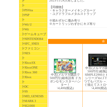
2025/11/24入荷しました。
┣
┣
【同梱物】
┣PSVita
・キャラクターメイキングカード
・ユグドラフルメタルストラップ
┣PSP
┣
※箱わずかに傷み有り
※カートリッジわずかにキズ有り
┣Wii U
┣Wii
┣ゲームキューブ
┣NINTENDO64
☆
┣SFC_SNES
┣ファミコン
┣NES
┣
┣XboxSX
┣XboxONE
中古(メルマガ
500円引)箱
┣Xbox 360
SIMPLE2960
中古(メルマガ購読で
┣Xbox
シリーズVol.3 T
500円引)箱有説有 ドカ
つでもパズル ～
ポンQ モンスターハン
┣
ぐ揃えてストロ
ター！
┣DC
\4,400
(税込
\4,400
(税込)
┣SS
┣MD_GENESIS
┣MARK 3
┣SG1000