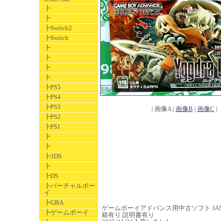
┣
┣
┣Switch2
┣Switch
┣
┣
┣
┣
┣PS5
┣PS4
┣PS3
| 画像A |
画像B
|
画像C
|
┣PS2
┣PS1
┣
┣
┣3DS
┣
┣DS
┣バーチャルボー
イ
┣GBA
ゲームボーイアドバンス用中古ソフト JAN 49
┣ゲームボーイ
箱有り 説明書有り