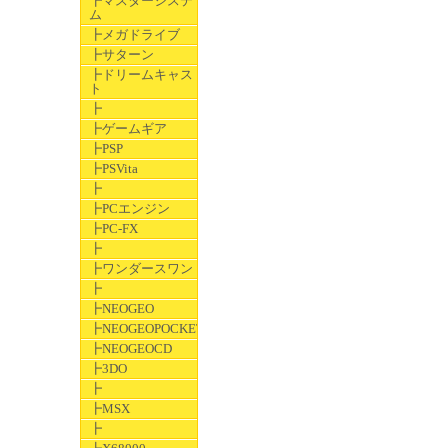
┣マスターシステ
ム
┣メガドライブ
┣サターン
┣ドリームキャス
ト
┣
┣ゲームギア
┣PSP
┣PSVita
┣
┣PCエンジン
┣PC-FX
┣
┣ワンダースワン
┣
┣NEOGEO
┣NEOGEOPOCKET
┣NEOGEOCD
┣3DO
┣
┣MSX
┣