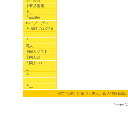
┣その他
┣新品書籍
┣__
┗amiibo
1983ブログ2.0
┗1983ブログ2.0
__
┗__
同人
┣同人ソフト
┣同人誌
┗同人CD
__
┗__
__
┗__
特定商取引に基づく表示／個人情報保護
Reserve V