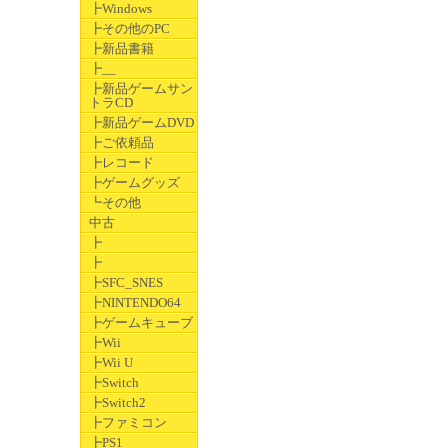
┣Windows
┣その他のPC
┣新品書籍
┣__
┣新品ゲームサン
トラCD
┣新品ゲームDVD
┣ご依頼品
┣レコード
┣ゲームグッズ
┗その他
中古
┣
┣
┣SFC_SNES
┣NINTENDO64
┣ゲームキューブ
┣Wii
┣Wii U
┣Switch
┣Switch2
┣ファミコン
┣PS1