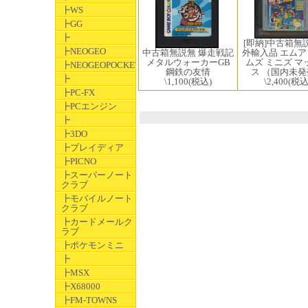
┣WS
┣GG
┣
[即納]中古箱無
┣NEOGEO
外輸入品 エム
中古箱無説無 爆走戦記
ムズ ミニズ マ
メタルウォーカーGB
┣NEOGEOPOCKET
ス （国内未発
鋼鉄の友情
┣
\2,400
(税込
\1,100
(税込)
┣PC-FX
┣PCエンジン
┣
┣3DO
┣プレイディア
┣PICNO
┣スーパーノート
クラブ
┣モバイルノート
クラブ
┣カードメールク
ラブ
┣ポケモンミニ
┣
┣MSX
┣X68000
┣FM-TOWNS