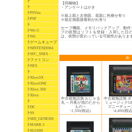
┣
【同梱物】
┣
・アンケートはがき
┣PSVita
※箱上面と左側面、底面に色褪せ有り
┣PSP
※箱左側面接着剥がれ有り
┣
セーブ機能、メモリバックアップ、動作
┣Wii U
プの状態はソフトを登録・入荷した日
┣Wii
は、状態が変わっている可能性がありま
┣ゲームキューブ
┣NINTENDO64
┣SFC_SNES
☆
┣ファミコン
┣NES
┣
┣XboxSX
┣XboxONE
┣Xbox 360
┣Xbox
中古箱無説無 
中古箱無説無 おじゃる
┣
ミュージックGB
丸 ～月夜が池のたから
ズニーチュー
もの～
┣DC
\4,400
(税込
\1,500
(税込)
┣SS
┣MD_GENESIS
┣MARK 3
┣SG1000