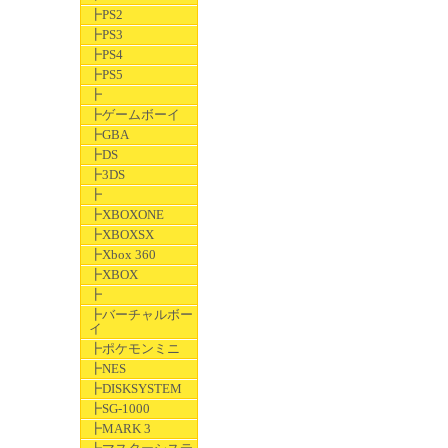
┣PS2
┣PS3
┣PS4
┣PS5
┣
┣ゲームボーイ
┣GBA
┣DS
┣3DS
┣
┣XBOXONE
┣XBOXSX
┣Xbox 360
┣XBOX
┣
┣バーチャルボー
イ
┣ポケモンミニ
┣NES
┣DISKSYSTEM
┣SG-1000
┣MARK 3