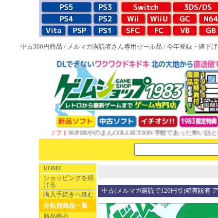
中古300円商品
/
メルマガ購読者さん専用セール品
/
今年登録・値下げ
 1983特典付ソフト
SUPERやのまんCOLLECTION 学校であった怖い話と
HOME
ショッピングを続
ける
中古(メルマガ購読で120円引)箱有説有 
購入手続きへ進む
分類別商品一覧
新品商品