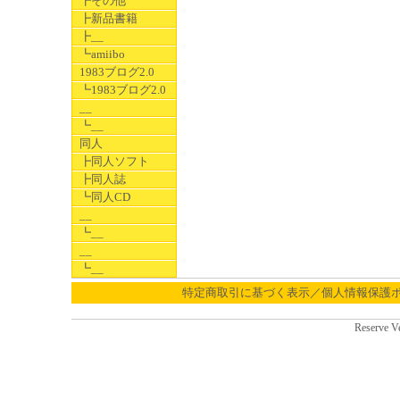
┣その他
┣新品書籍
┣__
┗amiibo
1983ブログ2.0
┗1983ブログ2.0
__
┗__
同人
┣同人ソフト
┣同人誌
┗同人CD
__
┗__
__
┗__
特定商取引に基づく表示／個人情報保護
Reserve V