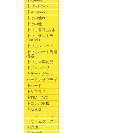
┣X68000
┣FM-TOWNS
┣Windows
┣その他PC
┣その他
┣中古書籍_古本
┣中古サントラ
CDDVD
┣中古レコード
┣中古ハード周辺
機器
┣中古未開封品
┣ジャンク品
┗ゲームグッズ
ハード／サプライ
┣ハード
┣サプライ
┣TEA4TWO
┣コンパチ機
┗ATARI
__:__:__:__:__:__:__
__ゲームグッズ
その他