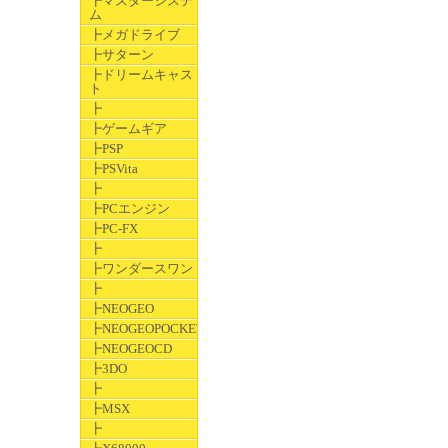
┣マスターシステ
ム
┣メガドライブ
┣サターン
┣ドリームキャス
ト
┣
┣ゲームギア
┣PSP
┣PSVita
┣
┣PCエンジン
┣PC-FX
┣
┣ワンダースワン
┣
┣NEOGEO
┣NEOGEOPOCKET
┣NEOGEOCD
┣3DO
┣
┣MSX
┣