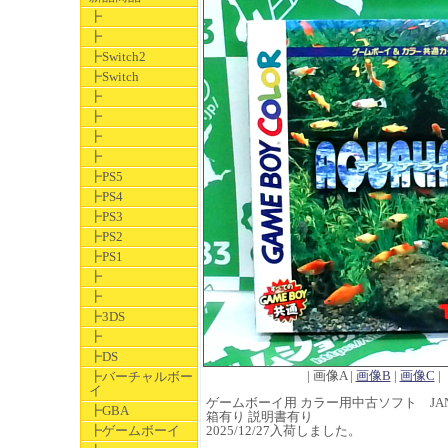
┣
┣
┣Switch2
┣Switch
┣
┣
┣
┣
┣PS5
┣PS4
┣PS3
┣PS2
┣PS1
┣
┣
┣3DS
┣
┣DS
| 画像A |
画像B
|
画像C
|
┣バーチャルボー
イ
ゲームボーイ用 カラー用中古ソフト JAN 45
┣GBA
箱有り 説明書有り
┣ゲームボーイ
2025/12/27入荷しました。