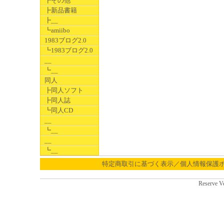
┣その他
┣新品書籍
┣__
┗amiibo
1983ブログ2.0
┗1983ブログ2.0
__
┗__
同人
┣同人ソフト
┣同人誌
┗同人CD
__
┗__
__
┗__
特定商取引に基づく表示／個人情報保護
Reserve V