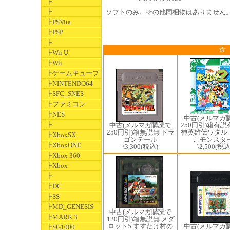
┣
┣
ソフトのみ。その他同梱物はありません
┣PSVita
┣PSP
┣
☆
┣Wii U
┣Wii
┣ゲームキューブ
┣NINTENDO64
┣SFC_SNES
┣ファミコン
┣NES
中古(メルマガ
┣
中古(メルマガ購読で
250円引)箱有説
250円引)箱無説無 ドラ
神英雄伝ワタル
┣XboxSX
ゴンテール
こモンスタ
┣XboxONE
\3,300
(税込)
\2,500
(税込
┣Xbox 360
┣Xbox
┣
┣DC
┣SS
┣MD_GENESIS
中古(メルマガ購読で
┣MARK 3
120円引)箱無説無 メダ
中古(メルマガ
ロット5 すすたけ村の
┣SG1000