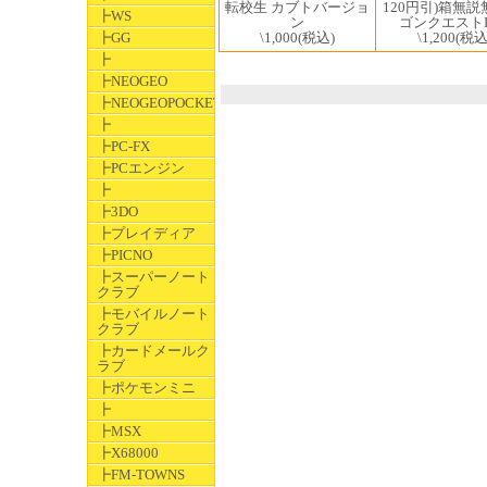
120円引)箱無説
転校生 カブトバージョ
┣WS
ゴンクエストI
ン
┣GG
\1,200
(税込
\1,000
(税込)
┣
┣NEOGEO
┣NEOGEOPOCKET
┣
┣PC-FX
┣PCエンジン
┣
┣3DO
┣プレイディア
┣PICNO
┣スーパーノート
クラブ
┣モバイルノート
クラブ
┣カードメールク
ラブ
┣ポケモンミニ
┣
┣MSX
┣X68000
┣FM-TOWNS