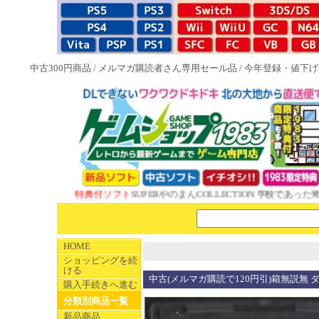
中古300円商品
/
メルマガ購読者さん専用セール品
/
今年登録・値下げ
NEW 1983特典付ソフト
SUPERやのまんCOLLECTION 学校であった怖い
HOME
ショッピングを続
ける
中古(メルマガ購読で120円引)箱無説無
購入手続きへ進む
分類別商品一覧
新品商品