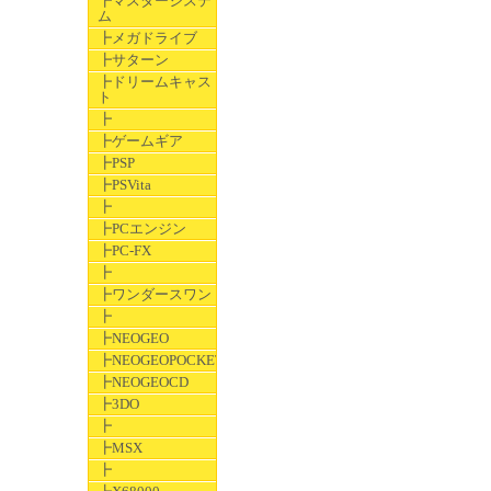
┣マスターシステ
ム
┣メガドライブ
┣サターン
┣ドリームキャス
ト
┣
┣ゲームギア
┣PSP
┣PSVita
┣
┣PCエンジン
┣PC-FX
┣
┣ワンダースワン
┣
┣NEOGEO
┣NEOGEOPOCKET
┣NEOGEOCD
┣3DO
┣
┣MSX
┣