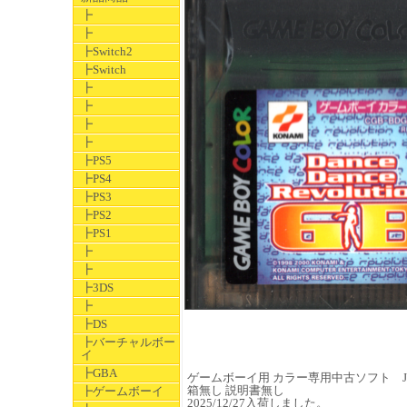
┣
┣
┣Switch2
┣Switch
┣
┣
┣
┣
┣PS5
┣PS4
┣PS3
┣PS2
┣PS1
┣
┣
┣3DS
┣
┣DS
┣バーチャルボー
イ
┣GBA
ゲームボーイ用 カラー専用中古ソフト JAN 4
箱無し 説明書無し
┣ゲームボーイ
2025/12/27入荷しました。