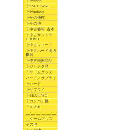
┣X68000
┣FM-TOWNS
┣Windows
┣その他PC
┣その他
┣中古書籍_古本
┣中古サントラ
CDDVD
┣中古レコード
┣中古ハード周辺
機器
┣中古未開封品
┣ジャンク品
┗ゲームグッズ
ハード／サプライ
┣ハード
┣サプライ
┣TEA4TWO
┣コンパチ機
┗ATARI
__:__:__:__:__:__:__
__ゲームグッズ
その他