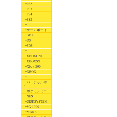
┣PS2
┣PS3
┣PS4
┣PS5
┣
┣ゲームボーイ
┣GBA
┣DS
┣3DS
┣
┣XBOXONE
┣XBOXSX
┣Xbox 360
┣XBOX
┣
┣バーチャルボー
イ
┣ポケモンミニ
┣NES
┣DISKSYSTEM
┣SG-1000
┣MARK 3