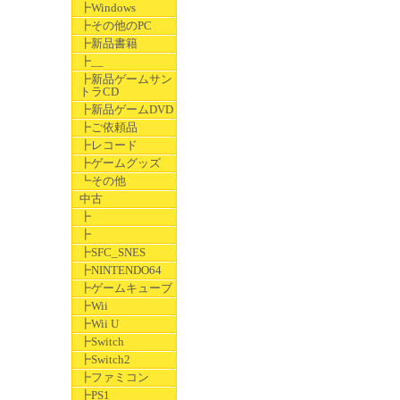
┣Windows
┣その他のPC
┣新品書籍
┣__
┣新品ゲームサン
トラCD
┣新品ゲームDVD
┣ご依頼品
┣レコード
┣ゲームグッズ
┗その他
中古
┣
┣
┣SFC_SNES
┣NINTENDO64
┣ゲームキューブ
┣Wii
┣Wii U
┣Switch
┣Switch2
┣ファミコン
┣PS1