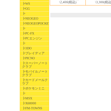
\3,300
(税込
\2,400
(税込)
┣WS
┣GG
┣
┣NEOGEO
┣NEOGEOPOCKET
┣
┣PC-FX
┣PCエンジン
┣
┣3DO
┣プレイディア
┣PICNO
┣スーパーノート
クラブ
┣モバイルノート
クラブ
┣カードメールク
ラブ
┣ポケモンミニ
┣
┣MSX
┣X68000
┣FM-TOWNS