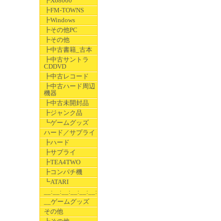
┣X68000
┣FM-TOWNS
┣Windows
┣その他PC
┣その他
┣中古書籍_古本
┣中古サントラ
CDDVD
┣中古レコード
┣中古ハード周辺
機器
┣中古未開封品
┣ジャンク品
┗ゲームグッズ
ハード／サプライ
┣ハード
┣サプライ
┣TEA4TWO
┣コンパチ機
┗ATARI
__:__:__:__:__:__:__
__ゲームグッズ
その他