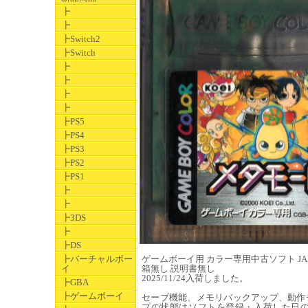
┣
┣
┣Switch2
┣Switch
┣
┣
┣
┣
┣PS5
┣PS4
┣PS3
┣PS2
┣PS1
┣
┣
┣3DS
┣
┣DS
┣バーチャルボー
ゲームボーイ用 カラー専用中古ソフト JAN 49
イ
箱無し 説明書無し
2025/11/24入荷しました。
┣GBA
┣ゲームボーイ
セーブ機能、メモリバックアップ、動作
プの状態はソフトを登録・入荷した日