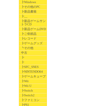
┣Windows
┣その他のPC
┣新品書籍
┣__
┣新品ゲームサン
トラCD
┣新品ゲームDVD
┣ご依頼品
┣レコード
┣ゲームグッズ
┗その他
中古
┣
┣
┣SFC_SNES
┣NINTENDO64
┣ゲームキューブ
┣Wii
┣Wii U
┣Switch
┣Switch2
┣ファミコン
┣PS1