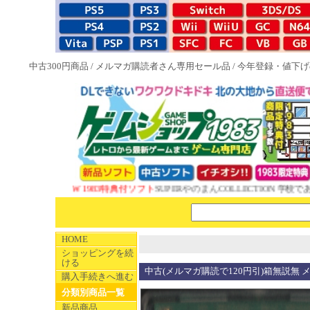
中古300円商品
/
メルマガ購読者さん専用セール品
/
今年登録・値下げ
NEW 1983特典付ソフト
SUPERやのまんCOLLECTION 学校であ
HOME
ショッピングを続
ける
中古(メルマガ購読で120円引)箱無説無 
購入手続きへ進む
分類別商品一覧
新品商品