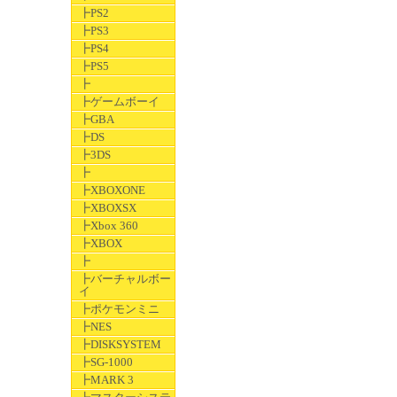
┣PS2
┣PS3
┣PS4
┣PS5
┣
┣ゲームボーイ
┣GBA
┣DS
┣3DS
┣
┣XBOXONE
┣XBOXSX
┣Xbox 360
┣XBOX
┣
┣バーチャルボー
イ
┣ポケモンミニ
┣NES
┣DISKSYSTEM
┣SG-1000
┣MARK 3