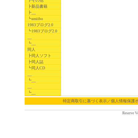
┣その他
┣新品書籍
┣__
┗amiibo
1983ブログ2.0
┗1983ブログ2.0
__
┗__
同人
┣同人ソフト
┣同人誌
┗同人CD
__
┗__
__
┗__
特定商取引に基づく表示／個人情報保護
Reserve V