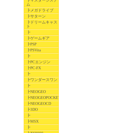
┣マスターシステ
ム
┣メガドライブ
┣サターン
┣ドリームキャス
ト
┣
┣ゲームギア
┣PSP
┣PSVita
┣
┣PCエンジン
┣PC-FX
┣
┣ワンダースワン
┣
┣NEOGEO
┣NEOGEOPOCKET
┣NEOGEOCD
┣3DO
┣
┣MSX
┣