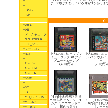
┣
は、状態が変わっている可能性がありま
┣
┣PSVita
┣PSP
┣
☆
┣Wii U
┣Wii
┣ゲームキューブ
┣NINTENDO64
┣SFC_SNES
┣ファミコン
┣NES
中古箱無説無 ポップン
中古箱無説無 
ミュージックGB ディ
ンX2 ソウルイ
┣
ズニーチューンズ
ー
┣XboxSX
\4,400
(税込)
\1,200
(税込
┣XboxONE
┣Xbox 360
┣Xbox
┣
┣DC
┣SS
[即納]中古箱無説無 海
┣MD_GENESIS
中古(メルマガ
外輸入品 エムアンドエ
┣MARK 3
250円引)箱無説
ムズ ミニズ マッドネ
ゴンテー
ス （国内未発売）
┣SG1000