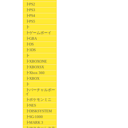
┣PS2
┣PS3
┣PS4
┣PS5
┣
┣ゲームボーイ
┣GBA
┣DS
┣3DS
┣
┣XBOXONE
┣XBOXSX
┣Xbox 360
┣XBOX
┣
┣バーチャルボー
イ
┣ポケモンミニ
┣NES
┣DISKSYSTEM
┣SG-1000
┣MARK 3