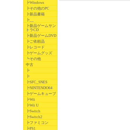
┣Windows
┣その他のPC
┣新品書籍
┣__
┣新品ゲームサン
トラCD
┣新品ゲームDVD
┣ご依頼品
┣レコード
┣ゲームグッズ
┗その他
中古
┣
┣
┣SFC_SNES
┣NINTENDO64
┣ゲームキューブ
┣Wii
┣Wii U
┣Switch
┣Switch2
┣ファミコン
┣PS1