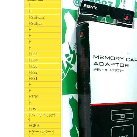
┣
┣
┣Switch2
┣Switch
┣
┣
┣
┣
┣PS5
┣PS4
┣PS3
┣PS2
┣PS1
┣
┣
┣3DS
┣
┣DS
┣バーチャルボー
イ
┣GBA
┣ゲームボーイ