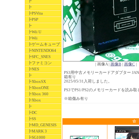
┣
┣
┣PSVita
┣PSP
┣
┣Wii U
┣Wii
┣ゲームキューブ
┣NINTENDO64
┣SFC_SNES
┣ファミコン
| 画像A |
画像B
|
画像C
|
┣NES
PS3用中古メモリーカードアダプター JAN 49
┣
箱有り
2025/05/31入荷しました。
┣XboxSX
┣XboxONE
PS3でPS1/PS2のメモリーカードを読み
┣Xbox 360
※箱傷み有り
┣Xbox
┣
┣DC
┣SS
☆
┣MD_GENESIS
┣MARK 3
┣SG1000