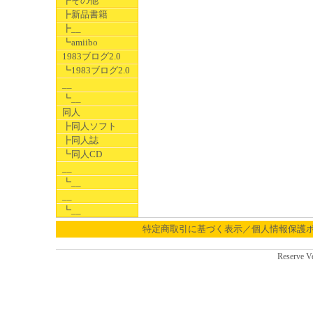
┣その他
┣新品書籍
┣__
┗amiibo
1983ブログ2.0
┗1983ブログ2.0
__
┗__
同人
┣同人ソフト
┣同人誌
┗同人CD
__
┗__
__
┗__
特定商取引に基づく表示／個人情報保護
Reserve V