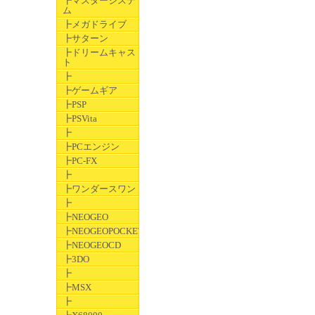
┣マスターシステ
ム
┣メガドライブ
┣サターン
┣ドリームキャス
ト
┣
┣ゲームギア
┣PSP
┣PSVita
┣
┣PCエンジン
┣PC-FX
┣
┣ワンダースワン
┣
┣NEOGEO
┣NEOGEOPOCKET
┣NEOGEOCD
┣3DO
┣
┣MSX
┣