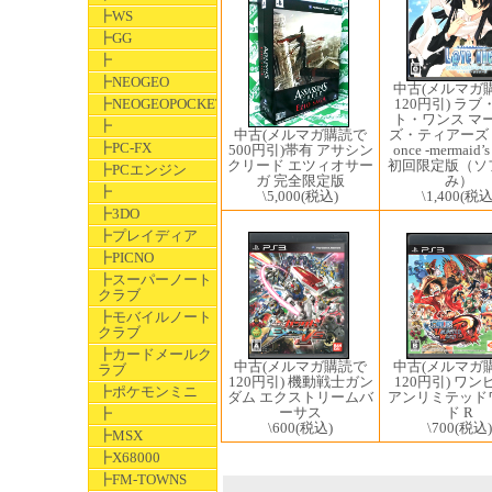
┣WS
┣GG
┣
┣NEOGEO
中古(メルマガ
120円引) ラブ
┣NEOGEOPOCKET
ト・ワンス マ
┣
ズ・ティアーズ 
中古(メルマガ購読で
┣PC-FX
once -mermaid’s 
500円引)帯有 アサシン
初回限定版（ソ
クリード エツィオサー
┣PCエンジン
み）
ガ 完全限定版
┣
\1,400
(税込
\5,000
(税込)
┣3DO
┣プレイディア
┣PICNO
┣スーパーノート
クラブ
┣モバイルノート
クラブ
┣カードメールク
中古(メルマガ
中古(メルマガ購読で
ラブ
120円引) ワン
120円引) 機動戦士ガン
┣ポケモンミニ
アンリミテッド
ダム エクストリームバ
ド R
ーサス
┣
\700
(税込)
\600
(税込)
┣MSX
┣X68000
┣FM-TOWNS