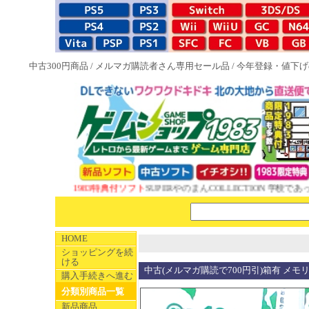
中古300円商品
/
メルマガ購読者さん専用セール品
/
今年登録・値下げ
NEW 1983特典付ソフト
SUPERやのまんCOLLECTION 学校であっ
HOME
ショッピングを続
ける
中古(メルマガ購読で700円引)箱有 メ
購入手続きへ進む
分類別商品一覧
新品商品