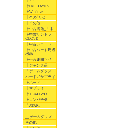
┣X68000
┣FM-TOWNS
┣Windows
┣その他PC
┣その他
┣中古書籍_古本
┣中古サントラ
CDDVD
┣中古レコード
┣中古ハード周辺
機器
┣中古未開封品
┣ジャンク品
┗ゲームグッズ
ハード／サプライ
┣ハード
┣サプライ
┣TEA4TWO
┣コンパチ機
┗ATARI
__:__:__:__:__:__:__
__ゲームグッズ
その他