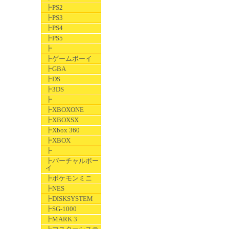
┣PS2
┣PS3
┣PS4
┣PS5
┣
┣ゲームボーイ
┣GBA
┣DS
┣3DS
┣
┣XBOXONE
┣XBOXSX
┣Xbox 360
┣XBOX
┣
┣バーチャルボー
イ
┣ポケモンミニ
┣NES
┣DISKSYSTEM
┣SG-1000
┣MARK 3