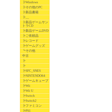
┣Windows
┣その他のPC
┣新品書籍
┣__
┣新品ゲームサン
トラCD
┣新品ゲームDVD
┣ご依頼品
┣レコード
┣ゲームグッズ
┗その他
中古
┣
┣
┣SFC_SNES
┣NINTENDO64
┣ゲームキューブ
┣Wii
┣Wii U
┣Switch
┣Switch2
┣ファミコン
┣PS1