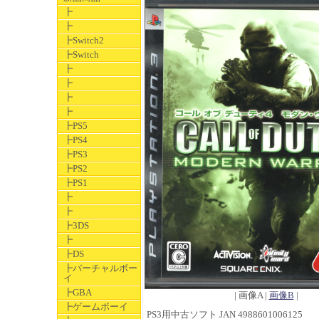
┣
┣
┣Switch2
┣Switch
┣
┣
┣
┣
┣PS5
┣PS4
┣PS3
┣PS2
┣PS1
┣
┣
┣3DS
┣
┣DS
┣バーチャルボー
イ
┣GBA
| 画像A |
画像B
|
┣ゲームボーイ
PS3用中古ソフト JAN 4988601006125