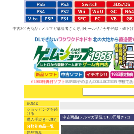
中古300円商品
/
メルマガ購読者さん専用セール品
/
今年登録・値下げ
NEW 1983特典付ソフト
SUPERやのまんCOLLECTION 学校であ
HOME
ショッピングを続
ける
中古商品(メルマガ購読で100円引き) コ
購入手続きへ進む
分類別商品一覧
新品商品