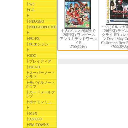
┣WS
┣GG
┣
┣NEOGEO
中古(メルマガ
┣NEOGEOPOCKET
中古(メルマガ購読で
120円引) デビ
┣
120円引) ワンピース
クライ HDコレ
┣PC-FX
アンリミテッドワール
ン Devil May C
ド R
Collection Best 
┣PCエンジン
\700
(税込)
\700
(税込)
┣
┣3DO
┣プレイディア
┣PICNO
┣スーパーノート
クラブ
┣モバイルノート
クラブ
┣カードメールク
ラブ
┣ポケモンミニ
┣
┣MSX
┣X68000
┣FM-TOWNS