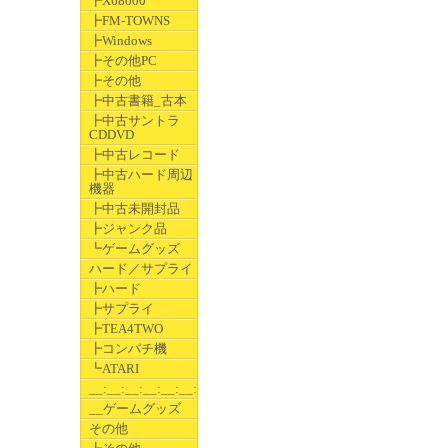
┣X68000
┣FM-TOWNS
┣Windows
┣その他PC
┣その他
┣中古書籍_古本
┣中古サントラ
CDDVD
┣中古レコード
┣中古ハード周辺
機器
┣中古未開封品
┣ジャンク品
┗ゲームグッズ
ハード／サプライ
┣ハード
┣サプライ
┣TEA4TWO
┣コンパチ機
┗ATARI
__:__:__:__:__:__:__
__ゲームグッズ
その他