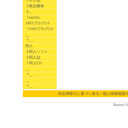
┣その他
┣新品書籍
┣__
┗amiibo
1983ブログ2.0
┗1983ブログ2.0
__
┗__
同人
┣同人ソフト
┣同人誌
┗同人CD
__
┗__
__
┗__
特定商取引に基づく表示／個人情報保護
Reserve V