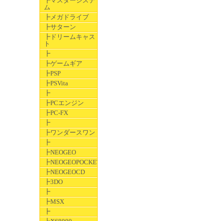
┣マスターシステ
ム
┣メガドライブ
┣サターン
┣ドリームキャス
ト
┣
┣ゲームギア
┣PSP
┣PSVita
┣
┣PCエンジン
┣PC-FX
┣
┣ワンダースワン
┣
┣NEOGEO
┣NEOGEOPOCKET
┣NEOGEOCD
┣3DO
┣
┣MSX
┣