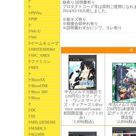
┣
箱有り 説明書有り
プロダクトコード等は原則ご使用になれ
┣
2024/02/18入荷しました。
┣PSVita
┣PSP
※箱キズ有り
※箱接合部外れ有り
┣
※説明書わずかにシワ、ヨレ有り
┣Wii U
┣Wii
┣ゲームキューブ
┣NINTENDO64
☆
┣SFC_SNES
┣ファミコン
┣NES
┣
┣XboxSX
┣XboxONE
中古(メルマガ購読で
┣Xbox 360
120円引) ラブ・アッ
┣Xbox
ト・ワンス マーメイ
┣
ズ・ティアーズ L＠ve
中古(メルマガ
once -mermaid’s tears-
250円引)未使用
┣DC
初回限定版（ソフトの
記ディスガイア3
┣SS
み）
限定版
\1,400
(税込)
\2,800
(税込
┣MD_GENESIS
┣MARK 3
┣SG1000