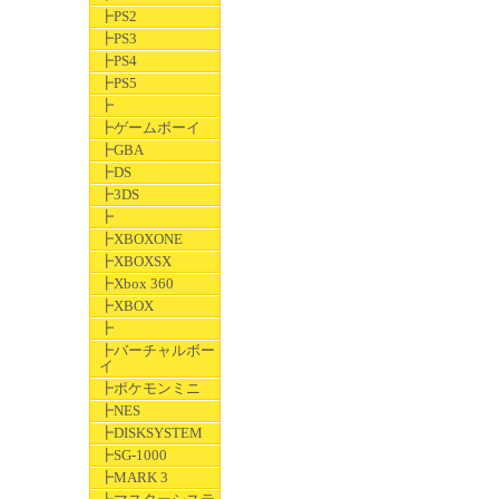
┣PS2
┣PS3
┣PS4
┣PS5
┣
┣ゲームボーイ
┣GBA
┣DS
┣3DS
┣
┣XBOXONE
┣XBOXSX
┣Xbox 360
┣XBOX
┣
┣バーチャルボー
イ
┣ポケモンミニ
┣NES
┣DISKSYSTEM
┣SG-1000
┣MARK 3