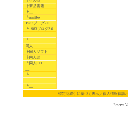
┣その他
┣新品書籍
┣__
┗amiibo
1983ブログ2.0
┗1983ブログ2.0
__
┗__
同人
┣同人ソフト
┣同人誌
┗同人CD
__
┗__
__
┗__
特定商取引に基づく表示／個人情報保護
Reserve V