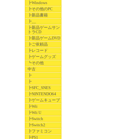
┣Windows
┣その他のPC
┣新品書籍
┣__
┣新品ゲームサン
トラCD
┣新品ゲームDVD
┣ご依頼品
┣レコード
┣ゲームグッズ
┗その他
中古
┣
┣
┣SFC_SNES
┣NINTENDO64
┣ゲームキューブ
┣Wii
┣Wii U
┣Switch
┣Switch2
┣ファミコン
┣PS1