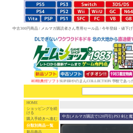
中古300円商品
/
メルマガ購読者さん専用セール品
/
今年登録・値下げ
NEW 1983特典付ソフト
SUPERやのまんCOLLECTION 学校であった
HOME
ショッピングを続
ける
中古(メルマガ購読で120円引) PS3 剣
購入手続きへ進む
分類別商品一覧
新品商品