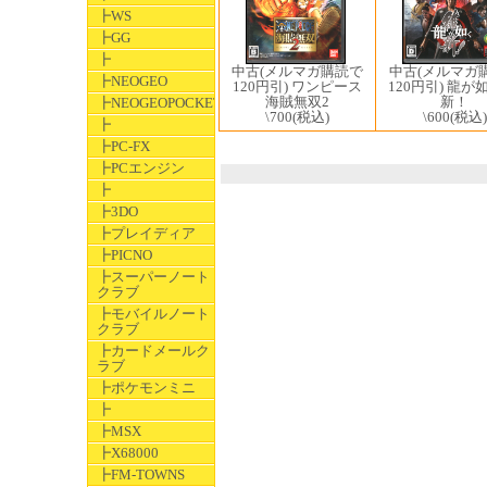
┣WS
┣GG
┣
中古(メルマガ
中古(メルマガ購読で
┣NEOGEO
120円引) 龍が
120円引) ワンピース
新！
海賊無双2
┣NEOGEOPOCKET
\600
(税込)
\700
(税込)
┣
┣PC-FX
┣PCエンジン
┣
┣3DO
┣プレイディア
┣PICNO
┣スーパーノート
クラブ
┣モバイルノート
クラブ
┣カードメールク
ラブ
┣ポケモンミニ
┣
┣MSX
┣X68000
┣FM-TOWNS