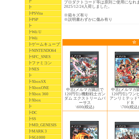
┣
プロダクトコード等は原則ご使用になれ
2025/12/24入荷しました。
┣
┣PSVita
※箱キズ有り
┣PSP
※説明書わずかに傷み有り
┣
┣Wii U
┣Wii
☆
┣ゲームキューブ
┣NINTENDO64
┣SFC_SNES
┣ファミコン
┣NES
┣
┣XboxSX
┣XboxONE
中古(メルマガ
中古(メルマガ購読で
120円引) ワン
┣Xbox 360
120円引) 機動戦士ガン
アンリミテッド
ダム エクストリームバ
┣Xbox
ド R
ーサス
┣
\700
(税込)
\600
(税込)
┣DC
┣SS
┣MD_GENESIS
┣MARK 3
┣SG1000