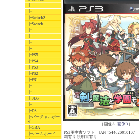
┣
┣
┣Switch2
┣Switch
┣
┣
┣
┣
┣PS5
┣PS4
┣PS3
┣PS2
┣PS1
┣
┣
┣3DS
┣
┣DS
┣バーチャルボー
イ
| 画像A |
画像B
|
┣GBA
PS3用中古ソフト JAN 4544626010167
┣ゲームボーイ
箱有り 説明書有り