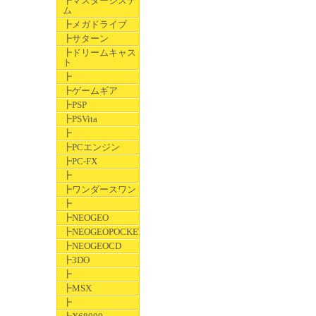
┣マスターシステ
ム
┣メガドライブ
┣サターン
┣ドリームキャス
ト
┣
┣ゲームギア
┣PSP
┣PSVita
┣
┣PCエンジン
┣PC-FX
┣
┣ワンダースワン
┣
┣NEOGEO
┣NEOGEOPOCKET
┣NEOGEOCD
┣3DO
┣
┣MSX
┣