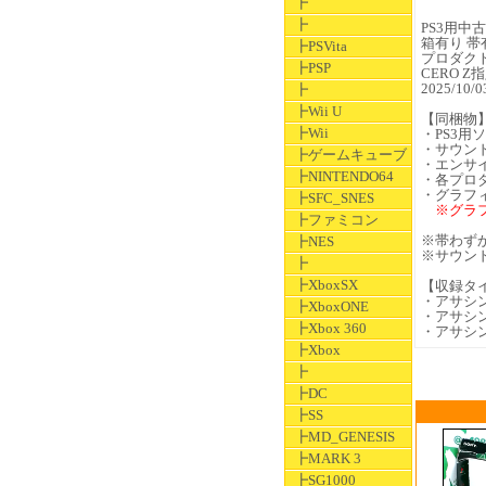
┣
┣
PS3用中古ソ
箱有り 帯
┣PSVita
プロダク
┣PSP
CERO Z
2025/1
┣
┣Wii U
【同梱物
┣Wii
・PS3用
・サウン
┣ゲームキューブ
・エンサ
┣NINTENDO64
・各プロ
・グラフ
┣SFC_SNES
※グラフ
┣ファミコン
※帯わず
┣NES
※サウン
┣
┣XboxSX
【収録タ
・アサシン
┣XboxONE
・アサシン
┣Xbox 360
・アサシン
┣Xbox
┣
┣DC
┣SS
┣MD_GENESIS
┣MARK 3
┣SG1000