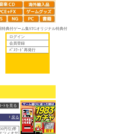
回特典付
ゲーム集
STG
オリジナル特典付
ログイン
会員登録
ﾊﾟｽﾜｰﾄﾞ再発行
散りゆく鏡の花へ 70年代風ロボットアニメ ゲッP-X アレサCOLLECTIO
戻る
00円引)帯
 エツィオサ