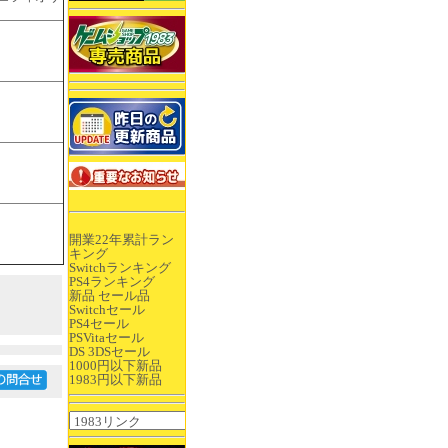
開業22年累計ラン
キング
Switchランキング
PS4ランキング
新品 セール品
Switchセール
PS4セール
PSVitaセール
DS 3DSセール
1000円以下新品
1983円以下新品