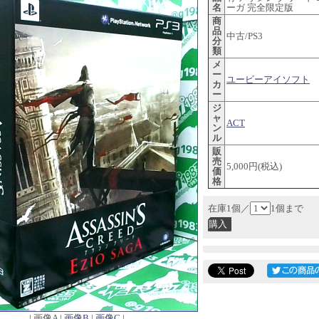
名
ーガ 完全限定版
商
品
中古/PS3
分
類
メ
ー
ユービーアイソフト
カ
ー
ジ
ャ
ACT
ン
ル
販
売
5,000円(税込)
価
格
在庫1個／
1個まで
| 画像A |
画像B
|
画像C
|