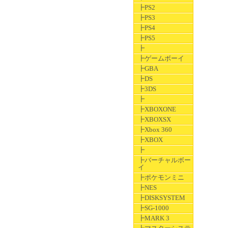
┣PS2
┣PS3
┣PS4
┣PS5
┣
┣ゲームボーイ
┣GBA
┣DS
┣3DS
┣
┣XBOXONE
┣XBOXSX
┣Xbox 360
┣XBOX
┣
┣バーチャルボー
イ
┣ポケモンミニ
┣NES
┣DISKSYSTEM
┣SG-1000
┣MARK 3