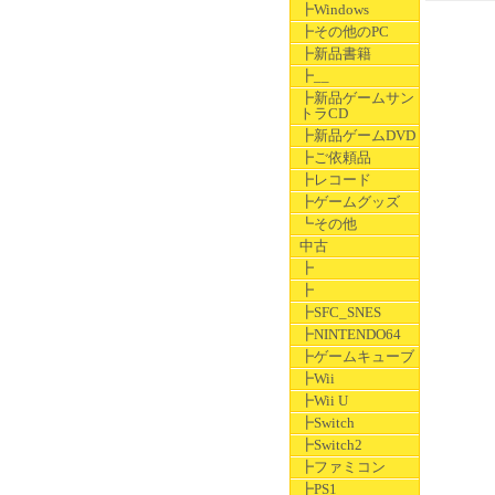
┣Windows
┣その他のPC
┣新品書籍
┣__
┣新品ゲームサン
トラCD
┣新品ゲームDVD
┣ご依頼品
┣レコード
┣ゲームグッズ
┗その他
中古
┣
┣
┣SFC_SNES
┣NINTENDO64
┣ゲームキューブ
┣Wii
┣Wii U
┣Switch
┣Switch2
┣ファミコン
┣PS1