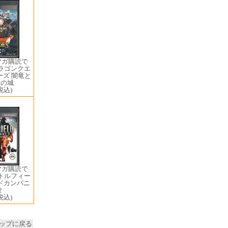
マガ購読で
ドラゴンクエ
ーズ 闇竜と
樹の城
税込)
マガ購読で
バトルフィー
ドカンパニ
2
税込)
ップに戻る