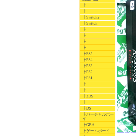
┣
┣
┣Switch2
┣Switch
┣
┣
┣
┣
┣PS5
┣PS4
┣PS3
┣PS2
┣PS1
┣
┣
┣3DS
┣
┣DS
┣バーチャルボー
イ
┣GBA
┣ゲームボーイ