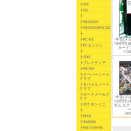
┣WS
┣GG
┣
┣NEOGEO
┣NEOGEOPOCKET
┣
┣PC-FX
中古(メ
700円引
┣PCエンジン
カード
┣
\7,0
┣3DO
┣プレイディア
┣PICNO
┣スーパーノート
クラブ
┣モバイルノート
クラブ
┣カードメールク
中古(メ
ラブ
120円引
┣ポケモンミニ
ダム エ
┣
\60
┣MSX
┣X68000
┣FM-TOWNS