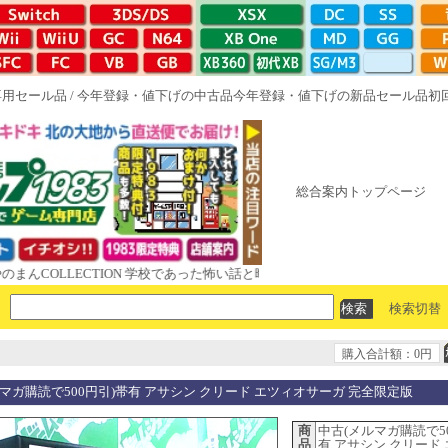
専用セール品
/
今年登録・値下げの中古品
今年登録・値下げの新品セール品
初
総合案内トップページ
んCOLLECTION 学校であった怖い話と晦󠄀つきこもり ルート16R やがて
検索切替
購入合計額：0円
マガ購読で500円引)帯有 アサシン クリード エツィオサーガ 完全限定版
商
中古(メルマガ購読で5
品
有 アサシン クリード