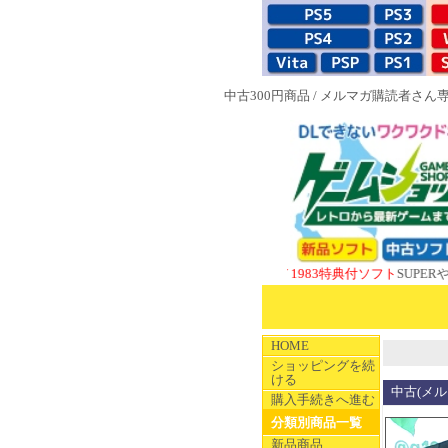
中古300円商品
/
メルマガ購読者さん
NEW 1983特典付ソフト
SUPERやのま
HOME
ショッピングを続
ける
中古(メル
購入手続きへ進む
分類別商品一覧
新品商品