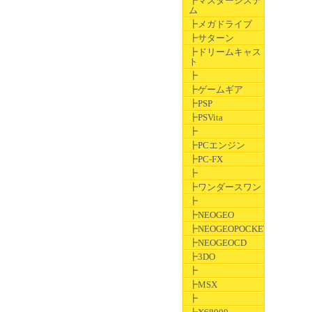
┣マスターシステ
ム
┣メガドライブ
┣サターン
┣ドリームキャス
ト
┣
┣ゲームギア
┣PSP
┣PSVita
┣
┣PCエンジン
┣PC-FX
┣
┣ワンダースワン
┣
┣NEOGEO
┣NEOGEOPOCKET
┣NEOGEOCD
┣3DO
┣
┣MSX
┣