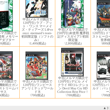
中古(メルマガ購読で
120円引) ラブ・アッ
ト・ワンス マーメイ
中古(メル
ズ・ティアーズ L＠ve
中古(メルマガ購読で
120円引) 
once -mermaid’s tears-
ルマガ購読で
250円引)未使用 魔界戦
ストヒーロ
初回限定版（ソフトの
)箱有 メモリー
記ディスガイア3 初回
世界
み）
アダプター
限定版
\800
(
\1,400
(税込)
00
(税込)
\2,800
(税込)
中古(メルマガ購読で
中古(メルマガ購読で
中古(メル
ルマガ購読で
120円引) デビル メイ
120円引) ワンピース
120円引) 
) 機動戦士ガン
クライ HDコレクショ
アンリミテッドワール
ルド：バッ
クストリームバ
ン Devil May Cry HD
ド R
ー
ーサス
Collection Best Price！
\700
(税込)
\700
(
0
(税込)
\700
(税込)
▲ト