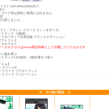
フト JAN 4949244002813
有り
トコード等は原則ご使用になれません。
指定
0/03入荷しました。
】
ソフト「アサシン クリード エツィオサーガ」
ドトラック（6枚組）
イクロペディア日本語版 ブラックエディション
ダクトコード
ィカルクロス
ィカルクロスはebiten限定特典として付属していたものです
かに破れ有り
ドトラックCD1枚目、3枚目薄キズ有り
イトル】
 クリードII
 クリード ブラザーフッド
 クリード リベレーション
☆ その他の商品 ☆