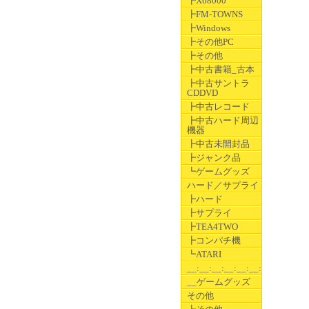
┣X68000
┣FM-TOWNS
┣Windows
┣その他PC
┣その他
┣中古書籍_古本
┣中古サントラ
CDDVD
┣中古レコード
┣中古ハード周辺
機器
┣中古未開封品
┣ジャンク品
┗ゲームグッズ
ハード／サプライ
┣ハード
┣サプライ
┣TEA4TWO
┣コンパチ機
┗ATARI
__:__:__:__:__:__:__
__ゲームグッズ
その他