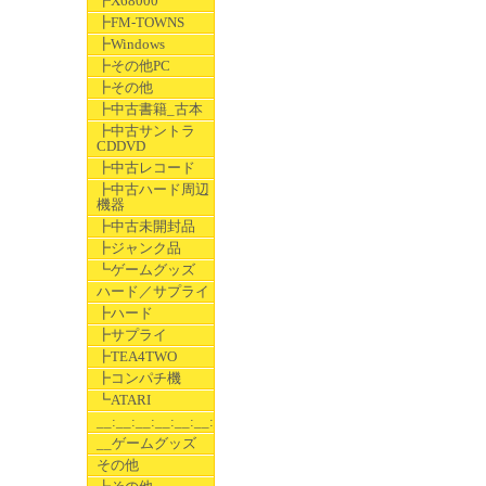
┣X68000
┣FM-TOWNS
┣Windows
┣その他PC
┣その他
┣中古書籍_古本
┣中古サントラ
CDDVD
┣中古レコード
┣中古ハード周辺
機器
┣中古未開封品
┣ジャンク品
┗ゲームグッズ
ハード／サプライ
┣ハード
┣サプライ
┣TEA4TWO
┣コンパチ機
┗ATARI
__:__:__:__:__:__:__
__ゲームグッズ
その他