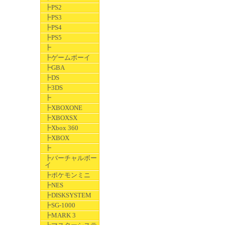
┣PS2
┣PS3
┣PS4
┣PS5
┣
┣ゲームボーイ
┣GBA
┣DS
┣3DS
┣
┣XBOXONE
┣XBOXSX
┣Xbox 360
┣XBOX
┣
┣バーチャルボー
イ
┣ポケモンミニ
┣NES
┣DISKSYSTEM
┣SG-1000
┣MARK 3