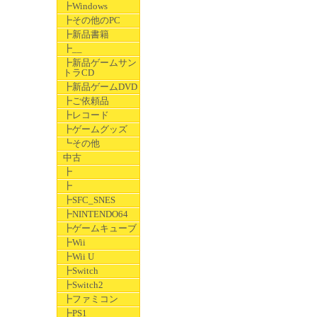
┣Windows
┣その他のPC
┣新品書籍
┣__
┣新品ゲームサン
トラCD
┣新品ゲームDVD
┣ご依頼品
┣レコード
┣ゲームグッズ
┗その他
中古
┣
┣
┣SFC_SNES
┣NINTENDO64
┣ゲームキューブ
┣Wii
┣Wii U
┣Switch
┣Switch2
┣ファミコン
┣PS1