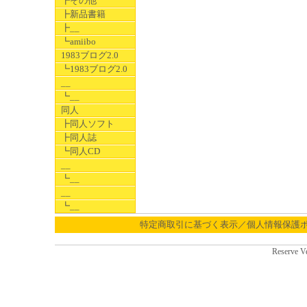
┣その他
┣新品書籍
┣__
┗amiibo
1983ブログ2.0
┗1983ブログ2.0
__
┗__
同人
┣同人ソフト
┣同人誌
┗同人CD
__
┗__
__
┗__
特定商取引に基づく表示／個人情報保護
Reserve V