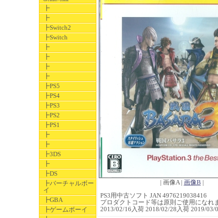
┣
┣
┣Switch2
┣Switch
┣
┣
┣
┣
┣PS5
┣PS4
┣PS3
┣PS2
┣PS1
┣
┣
┣3DS
┣
┣DS
| 画像A |
画像B
|
┣バーチャルボー
イ
PS3用中古ソフト JAN 4976219038416
┣GBA
プロダクトコード等は原則ご使用になれ
2013/02/16入荷 2018/02/28入荷 2019/
┣ゲームボーイ