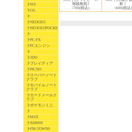
新！
海賊無双2
┣WS
\600
(税込)
\700
(税込)
┣GG
┣
┣NEOGEO
┣NEOGEOPOCKET
┣
┣PC-FX
┣PCエンジン
┣
┣3DO
┣プレイディア
┣PICNO
┣スーパーノート
クラブ
┣モバイルノート
クラブ
┣カードメールク
ラブ
┣ポケモンミニ
┣
┣MSX
┣X68000
┣FM-TOWNS