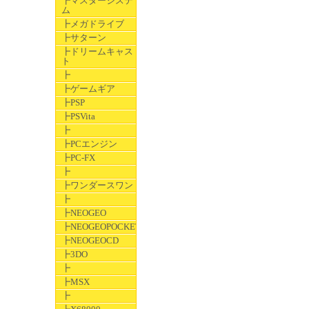
┣マスターシステ
ム
┣メガドライブ
┣サターン
┣ドリームキャス
ト
┣
┣ゲームギア
┣PSP
┣PSVita
┣
┣PCエンジン
┣PC-FX
┣
┣ワンダースワン
┣
┣NEOGEO
┣NEOGEOPOCKET
┣NEOGEOCD
┣3DO
┣
┣MSX
┣