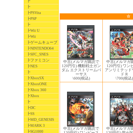
┣
┣
┣PSVita
☆
┣PSP
┣
┣Wii U
┣Wii
┣ゲームキューブ
┣NINTENDO64
┣SFC_SNES
┣ファミコン
中古(メルマガ
中古(メルマガ購読で
120円引) ワン
120円引) 機動戦士ガン
┣NES
アンリミテッド
ダム エクストリームバ
┣
ド R
ーサス
┣XboxSX
\700
(税込)
\600
(税込)
┣XboxONE
┣Xbox 360
┣Xbox
┣
┣DC
┣SS
┣MD_GENESIS
┣MARK 3
中古(メルマガ
中古(メルマガ購読で
┣SG1000
120円引) 龍が
120円引) ワンピース