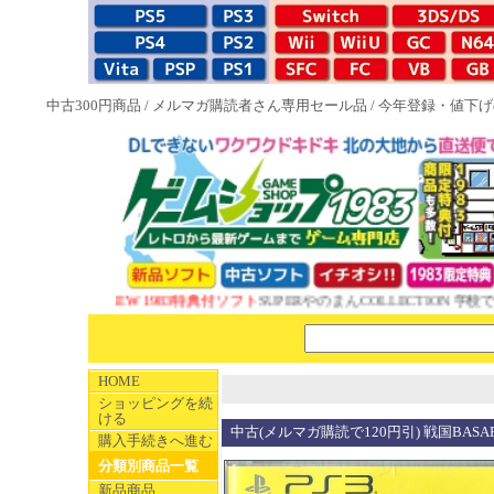
中古300円商品
/
メルマガ購読者さん専用セール品
/
今年登録・値下げ
NEW 1983特典付ソフト
SUPERやのまんCOLLECTION 学校で
HOME
ショッピングを続
ける
中古(メルマガ購読で120円引) 戦国BASARA3 
購入手続きへ進む
分類別商品一覧
新品商品