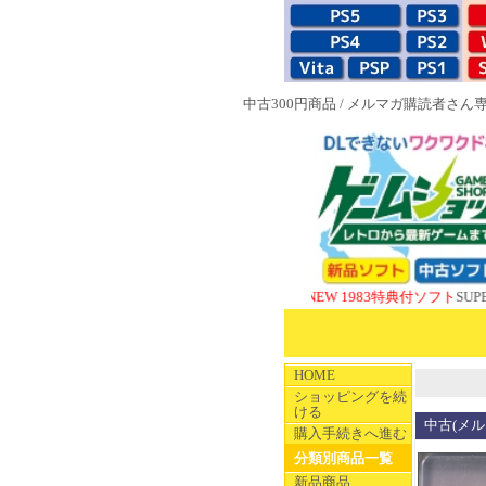
中古300円商品
/
メルマガ購読者さん
NEW 1983特典付ソフト
SUPERやのま
HOME
ショッピングを続
ける
中古(メルマ
購入手続きへ進む
分類別商品一覧
新品商品