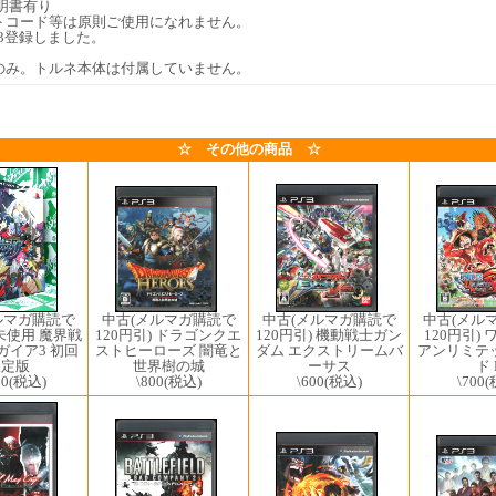
明書有り
トコード等は原則ご使用になれません。
2/23登録しました。
のみ。トルネ本体は付属していません。
☆ その他の商品 ☆
中古(メルマガ購読で
中古(メル
中古(メルマガ購読で
ルマガ購読で
120円引) ドラゴンクエ
120円引)
120円引) 機動戦士ガン
)未使用 魔界戦
ストヒーローズ 闇竜と
アンリミテ
ダム エクストリームバ
ガイア3 初回
世界樹の城
ド 
ーサス
限定版
\800
(税込)
\700
(
\600
(税込)
00
(税込)