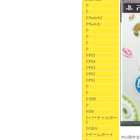
┣
┣
┣Switch2
┣Switch
┣
┣
┣
┣
┣PS5
┣PS4
┣PS3
┣PS2
┣PS1
┣
┣
┣3DS
┣
┣DS
┣バーチャルボー
イ
┣GBA
┣ゲームボーイ
PS3用中