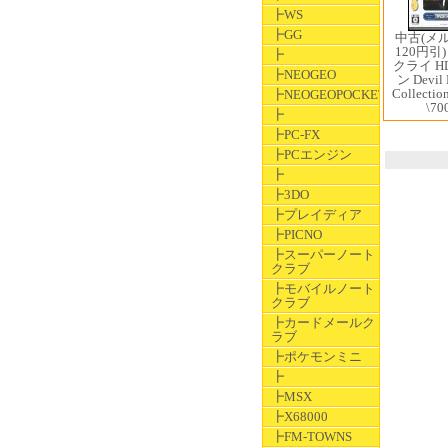
┣WS
┣GG
中古(メ
120円引
┣
クライ 
┣NEOGEO
ン Devil
Collectio
┣NEOGEOPOCKET
\70
┣
┣PC-FX
┣PCエンジン
┣
┣3DO
┣プレイディア
┣PICNO
┣スーパーノート
クラブ
┣モバイルノート
クラブ
┣カードメールク
ラブ
┣ポケモンミニ
┣
┣MSX
┣X68000
┣FM-TOWNS