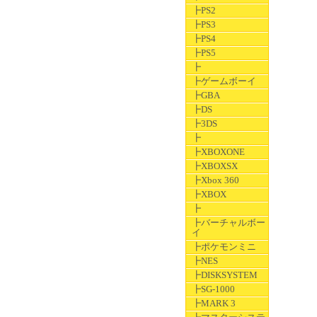
┣PS2
┣PS3
┣PS4
┣PS5
┣
┣ゲームボーイ
┣GBA
┣DS
┣3DS
┣
┣XBOXONE
┣XBOXSX
┣Xbox 360
┣XBOX
┣
┣バーチャルボー
イ
┣ポケモンミニ
┣NES
┣DISKSYSTEM
┣SG-1000
┣MARK 3