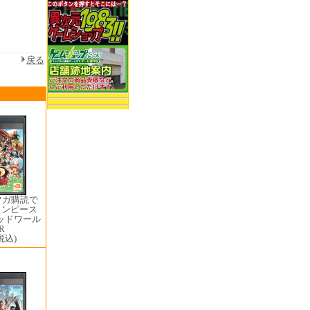
戻る
マガ購読で
 ワンピース
ッドワール
R
税込)