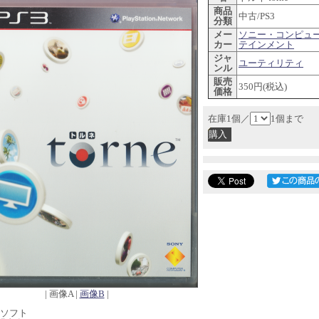
商品
中古/PS3
分類
メー
ソニー・コンピュ
カー
テインメント
ジャ
ユーティリティ
ンル
販売
350円(税込)
価格
在庫1個／
1個まで
| 画像A |
画像B
|
古ソフト