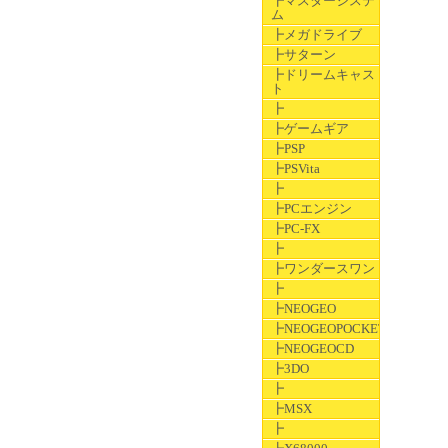
┣マスターシステ
ム
┣メガドライブ
┣サターン
┣ドリームキャス
ト
┣
┣ゲームギア
┣PSP
┣PSVita
┣
┣PCエンジン
┣PC-FX
┣
┣ワンダースワン
┣
┣NEOGEO
┣NEOGEOPOCKET
┣NEOGEOCD
┣3DO
┣
┣MSX
┣