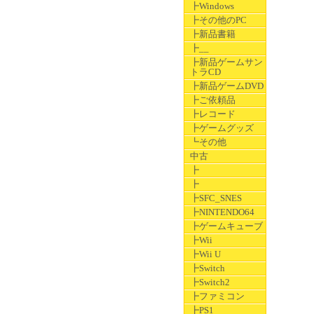
┣Windows
┣その他のPC
┣新品書籍
┣__
┣新品ゲームサン
トラCD
┣新品ゲームDVD
┣ご依頼品
┣レコード
┣ゲームグッズ
┗その他
中古
┣
┣
┣SFC_SNES
┣NINTENDO64
┣ゲームキューブ
┣Wii
┣Wii U
┣Switch
┣Switch2
┣ファミコン
┣PS1