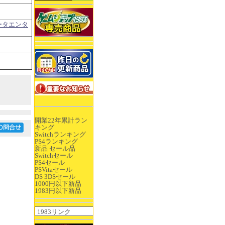
ータエンタ
開業22年累計ラン
キング
Switchランキング
PS4ランキング
新品 セール品
Switchセール
PS4セール
PSVitaセール
DS 3DSセール
1000円以下新品
1983円以下新品