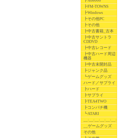
┣X68000
┣FM-TOWNS
┣Windows
┣その他PC
┣その他
┣中古書籍_古本
┣中古サントラ
CDDVD
┣中古レコード
┣中古ハード周辺
機器
┣中古未開封品
┣ジャンク品
┗ゲームグッズ
ハード／サプライ
┣ハード
┣サプライ
┣TEA4TWO
┣コンパチ機
┗ATARI
__:__:__:__:__:__:__
__ゲームグッズ
その他