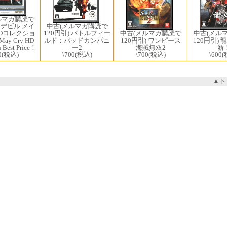
ルマガ購読で
中古(メルマガ購読で
) デビル メイ
中古(メル
120円引) バトルフィー
HDコレクショ
中古(メルマガ購読で
120円引) 
ルド：バッドカンパニ
 May Cry HD
120円引) ワンピース
新
ー2
n Best Price！
海賊無双2
\600
(
\700
(税込)
0
(税込)
\700
(税込)
▲ト