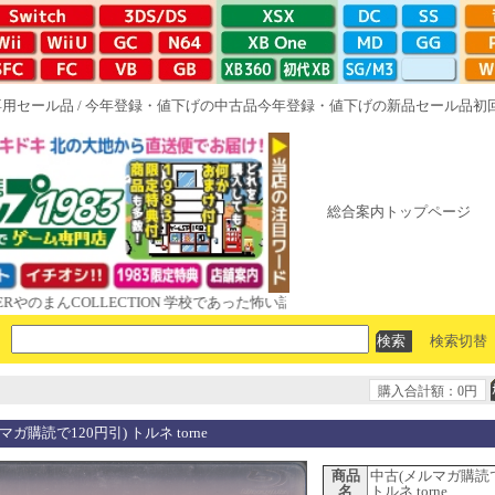
専用セール品
/
今年登録・値下げの中古品
今年登録・値下げの新品セール品
初
総合案内トップページ
んCOLLECTION 学校であった怖い話と晦󠄀つきこもり ルート16R やがて
検索切替
購入合計額：0円
ガ購読で120円引) トルネ torne
商品
中古(メルマガ購読で
名
トルネ torne