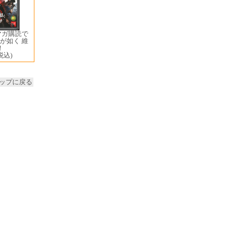
マガ購読で
龍が如く 維
！
税込)
ップに戻る