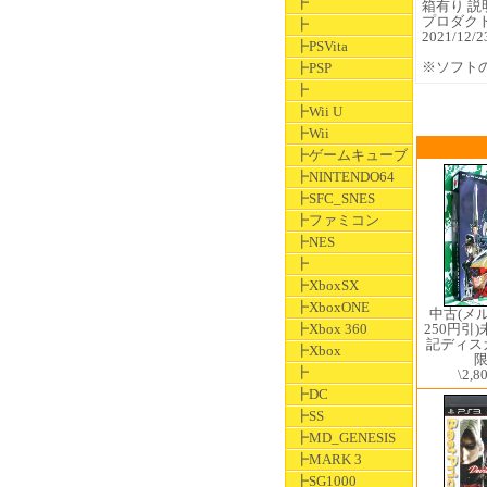
┣
箱有り 説
プロダク
┣
2021/1
┣PSVita
※ソフト
┣PSP
┣
┣Wii U
┣Wii
┣ゲームキューブ
┣NINTENDO64
┣SFC_SNES
┣ファミコン
┣NES
┣
┣XboxSX
┣XboxONE
中古(メ
┣Xbox 360
250円引
記ディス
┣Xbox
┣
\2,8
┣DC
┣SS
┣MD_GENESIS
┣MARK 3
┣SG1000