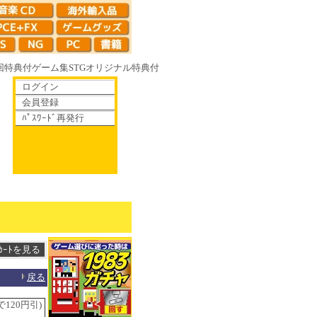
回特典付
ゲーム集
STG
オリジナル特典付
ログイン
会員登録
ﾊﾟｽﾜｰﾄﾞ再発行
散りゆく鏡の花へ 70年代風ロボットアニメ ゲッP-X アレサCOLLECTIO
戻る
120円引)