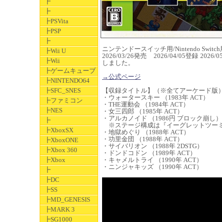
┣
┣
┣PSVita
┣PSP
┣
ニンテンドースイッチ用/Nintendo Switch
┣Wii U
2026/03/26発売 2026/04/05登録 2026/0
┣Wii
しました。
┣ゲームキューブ
→公式ページ
┣NINTENDO64
┣SFC_SNES
【収録タイトル】（※全てアーケード版
・ウォータースキー （1983年 ACT）
┣ファミコン
・THE運動会 （1984年 ACT）
┣NES
・女三四郎 （1985年 ACT）
・アルカノイド （1986円 ブロック崩し）
┣
※ステージ構成は『イーグレットツー
┣XboxSX
・地獄めぐり （1988年 ACT）
・功里金団 （1988年 ACT）
┣XboxONE
・サイバリオン （1988年 2DSTG）
┣Xbox 360
・ドンドコドン （1989年 ACT）
┣Xbox
・キャメルトライ （1990年 ACT）
・ニンジャキッズ （1990年 ACT）
┣
┣DC
┣SS
┣MD_GENESIS
┣MARK 3
┣SG1000