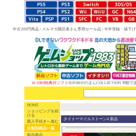
中古300円商品
/
メルマガ購読者さん専用セール品
/
今年登録・値下げ
NEW 1983特典付ソフト
SUPERやのまんCOLLECTION 学校であ
HOME
ショッピングを続
ける
タイトーマイルストーン4 新品
購入手続きへ進む
分類別商品一覧
新品商品