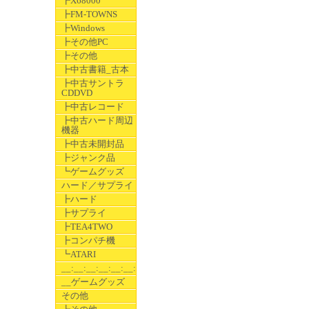
┣X68000
┣FM-TOWNS
┣Windows
┣その他PC
┣その他
┣中古書籍_古本
┣中古サントラ
CDDVD
┣中古レコード
┣中古ハード周辺
機器
┣中古未開封品
┣ジャンク品
┗ゲームグッズ
ハード／サプライ
┣ハード
┣サプライ
┣TEA4TWO
┣コンパチ機
┗ATARI
__:__:__:__:__:__:__
__ゲームグッズ
その他