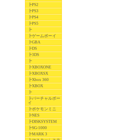
┣PS2
┣PS3
┣PS4
┣PS5
┣
┣ゲームボーイ
┣GBA
┣DS
┣3DS
┣
┣XBOXONE
┣XBOXSX
┣Xbox 360
┣XBOX
┣
┣バーチャルボー
イ
┣ポケモンミニ
┣NES
┣DISKSYSTEM
┣SG-1000
┣MARK 3