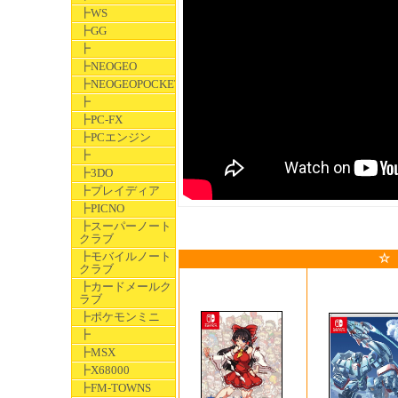
┣WS
┣GG
┣
┣NEOGEO
┣NEOGEOPOCKET
┣
┣PC-FX
┣PCエンジン
┣
┣3DO
┣プレイディア
┣PICNO
┣スーパーノート
クラブ
┣モバイルノート
☆
クラブ
┣カードメールク
ラブ
┣ポケモンミニ
┣
┣MSX
┣X68000
┣FM-TOWNS