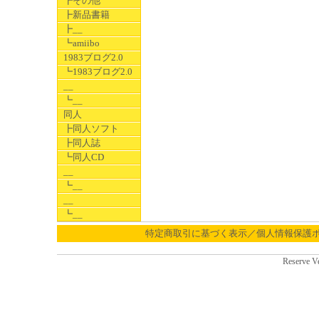
┣その他
┣新品書籍
┣__
┗amiibo
1983ブログ2.0
┗1983ブログ2.0
__
┗__
同人
┣同人ソフト
┣同人誌
┗同人CD
__
┗__
__
┗__
特定商取引に基づく表示／個人情報保護
Reserve V