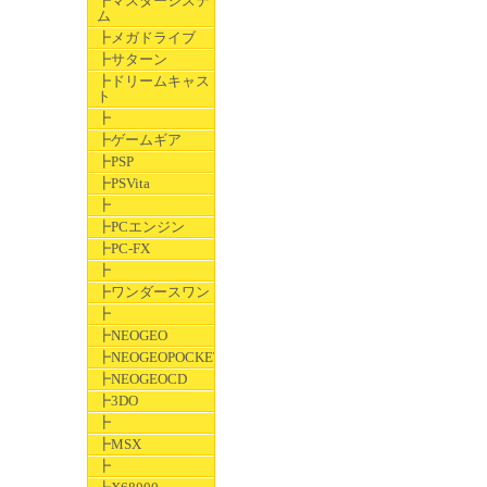
┣マスターシステ
ム
┣メガドライブ
┣サターン
┣ドリームキャス
ト
┣
┣ゲームギア
┣PSP
┣PSVita
┣
┣PCエンジン
┣PC-FX
┣
┣ワンダースワン
┣
┣NEOGEO
┣NEOGEOPOCKET
┣NEOGEOCD
┣3DO
┣
┣MSX
┣