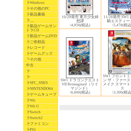
┣Windows
┣その他のPC
┣新品書籍
10/29発売 東方少女綺
11/26発売 SW
┣__
想譚
騎エスティ
\4,950
(税込)
\5,478
(税込
┣新品ゲームサン
トラCD
┣新品ゲームDVD
┣ご依頼品
┣レコード
┣ゲームグッズ
┗その他
中古
┣
SW1 フロント
┣
SW1 ドラゴンクエスト
ン ザ・ファー
┣SFC_SNES
VII Reimagined（リイ
メイク スマー
マジンド）
ス
┣NINTENDO64
\6,600
(税込)
\3,300
(税込
┣ゲームキューブ
┣Wii
┣Wii U
┣Switch
┣Switch2
┣ファミコン
┣PS1