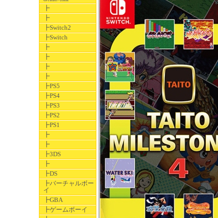
┣
┣
┣Switch2
┣Switch
┣
┣
┣
┣
┣PS5
┣PS4
┣PS3
┣PS2
┣PS1
┣
┣
┣3DS
┣
┣DS
┣バーチャルボー
イ
┣GBA
┣ゲームボーイ