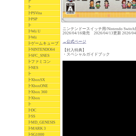
┣
┣
┣PSVita
┣PSP
┣
ニンテンドースイッチ用/Nintendo Switch
┣Wii U
2026/04/16発売 2026/04/13更新 2026
┣Wii
→公式ページ
┣ゲームキューブ
┣NINTENDO64
【封入特典】
・スペシャルガイドブック
┣SFC_SNES
┣ファミコン
┣NES
┣
┣XboxSX
┣XboxONE
┣Xbox 360
┣Xbox
┣
┣DC
┣SS
┣MD_GENESIS
┣MARK 3
┣SG1000