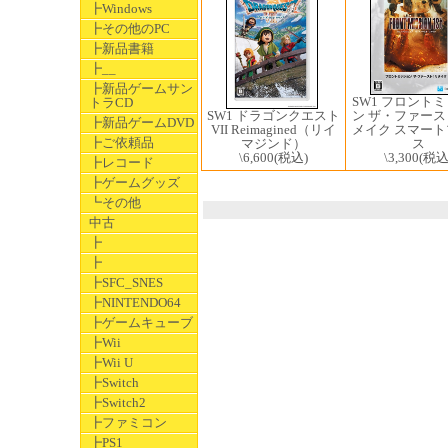
┣Windows
┣その他のPC
┣新品書籍
┣__
┣新品ゲームサン
SW1 フロント
トラCD
SW1 ドラゴンクエスト
ン ザ・ファー
┣新品ゲームDVD
VII Reimagined（リイ
メイク スマー
┣ご依頼品
マジンド）
ス
\6,600
(税込)
\3,300
(税込
┣レコード
┣ゲームグッズ
┗その他
中古
┣
┣
┣SFC_SNES
┣NINTENDO64
┣ゲームキューブ
┣Wii
┣Wii U
┣Switch
┣Switch2
┣ファミコン
┣PS1