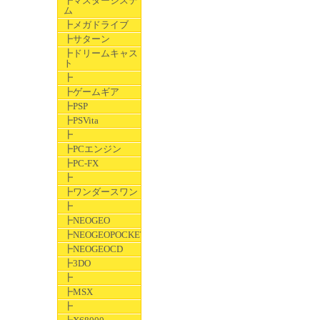
┣マスターシステ
ム
┣メガドライブ
┣サターン
┣ドリームキャス
ト
┣
┣ゲームギア
┣PSP
┣PSVita
┣
┣PCエンジン
┣PC-FX
┣
┣ワンダースワン
┣
┣NEOGEO
┣NEOGEOPOCKET
┣NEOGEOCD
┣3DO
┣
┣MSX
┣