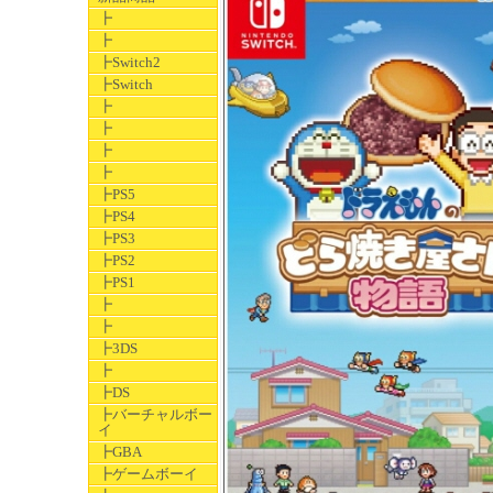
┣
┣
┣Switch2
┣Switch
┣
┣
┣
┣
┣PS5
┣PS4
┣PS3
┣PS2
┣PS1
┣
┣
┣3DS
┣
┣DS
┣バーチャルボー
イ
┣GBA
┣ゲームボーイ