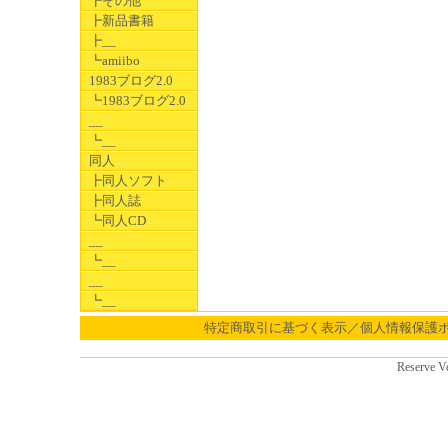
┣その他
┣新品書籍
┣__
┗amiibo
1983ブログ2.0
┗1983ブログ2.0
__
┗__
同人
┣同人ソフト
┣同人誌
┗同人CD
__
┗__
__
┗__
特定商取引に基づく表示／個人情報保護
Reserve V