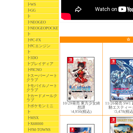
┣WS
┣GG
┣
┣NEOGEO
┣NEOGEOPOCKET
┣
☆
┣PC-FX
┣PCエンジン
┣
┣3DO
┣プレイディア
┣PICNO
┣スーパーノート
クラブ
┣モバイルノート
クラブ
┣カードメールク
ラブ
10/29発売 東方少女綺
11/26発売 SW
┣ポケモンミニ
想譚
騎エスティ
\4,950
(税込)
\5,478
(税込
┣
┣MSX
┣X68000
┣FM-TOWNS