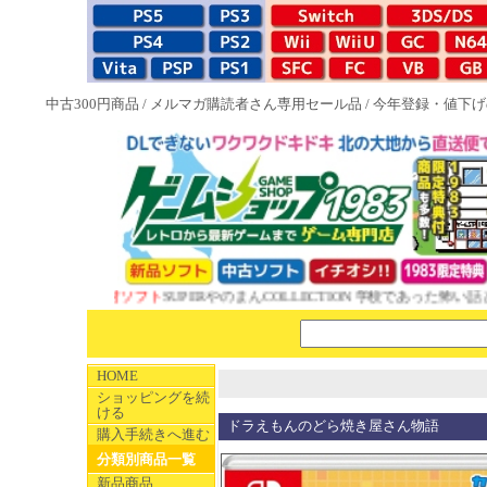
中古300円商品
/
メルマガ購読者さん専用セール品
/
今年登録・値下げ
 1983特典付ソフト
SUPERやのまんCOLLECTION 学校であった怖い話と晦
HOME
ショッピングを続
ける
ドラえもんのどら焼き屋さん物語
購入手続きへ進む
分類別商品一覧
新品商品