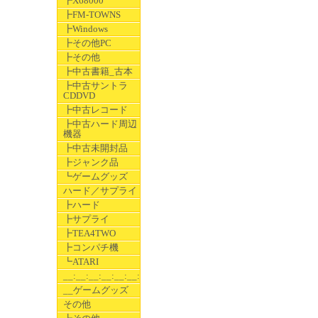
┣X68000
┣FM-TOWNS
┣Windows
┣その他PC
┣その他
┣中古書籍_古本
┣中古サントラ
CDDVD
┣中古レコード
┣中古ハード周辺
機器
┣中古未開封品
┣ジャンク品
┗ゲームグッズ
ハード／サプライ
┣ハード
┣サプライ
┣TEA4TWO
┣コンパチ機
┗ATARI
__:__:__:__:__:__:__
__ゲームグッズ
その他