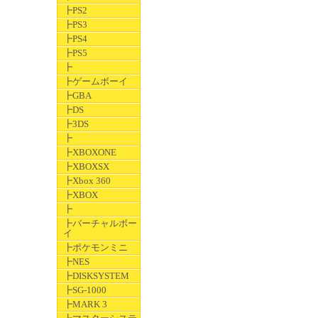
┣PS2
┣PS3
┣PS4
┣PS5
┣
┣ゲームボーイ
┣GBA
┣DS
┣3DS
┣
┣XBOXONE
┣XBOXSX
┣Xbox 360
┣XBOX
┣
┣バーチャルボー
イ
┣ポケモンミニ
┣NES
┣DISKSYSTEM
┣SG-1000
┣MARK 3