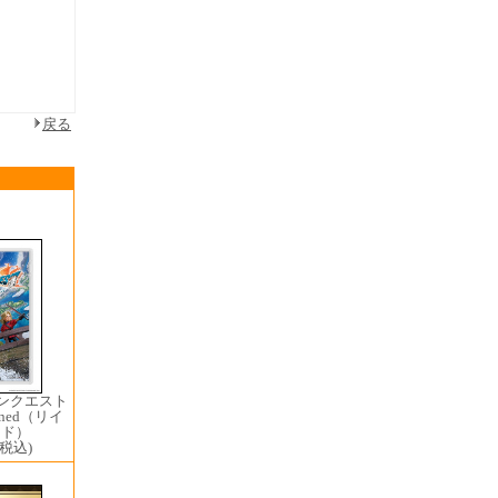
戻る
ゴンクエスト
gined（リイ
ンド）
(税込)