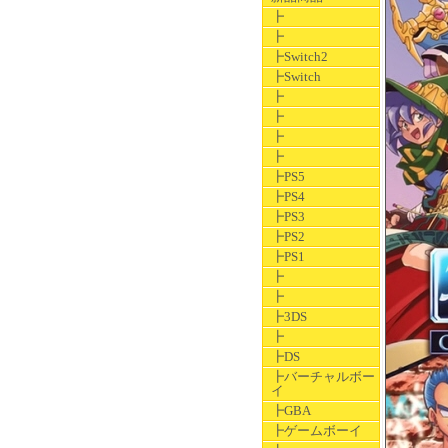
┣
┣
┣Switch2
┣Switch
┣
┣
┣
┣
┣PS5
┣PS4
┣PS3
┣PS2
┣PS1
┣
┣
┣3DS
┣
┣DS
┣バーチャルボー
イ
┣GBA
┣ゲームボーイ