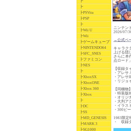
┣
┣
┣PSVita
┣PSP
┣
ニンテンドー
┣Wii U
2026/07
┣Wii
→公式ペ
┣ゲームキューブ
┣NINTENDO64
キャラク
上げる隠
┣SFC_SNES
さらに本
┣ファミコン
点ロード
┣NES
【収録タ
┣
・アレサ AR
┣XboxSX
・アレサI
・リジョイ
┣XboxONE
┣Xbox 360
【同梱物
・特装版B
┣Xbox
・オリジナ
┣
・大判ア
・イラス
┣DC
​・300
┣SS
┣MD_GENESIS
1983限定
・ 収録タ
┣MARK 3
┣SG1000