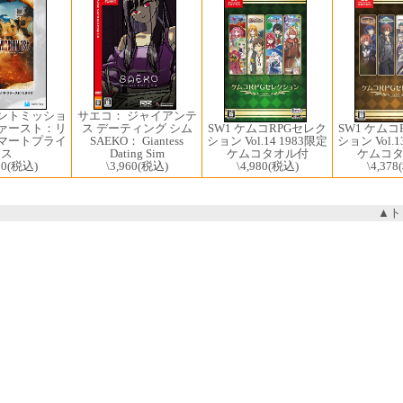
ロントミッショ
サエコ： ジャイアンテ
ファースト：リ
ス デーティング シム
SW1 ケムコRPGセレク
SW1 ケムコ
スマートプライ
SAEKO： Giantess
ション Vol.14 1983限定
ション Vol.1
ス
Dating Sim
ケムコタオル付
ケムコ
00
(税込)
\3,960
(税込)
\4,980
(税込)
\4,378
▲ト