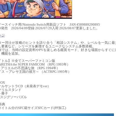
スイッチ用/Nintendo Switch用新品ソフト JAN 4589889290895
/30発売 2026/04/09登録 2026/07/29入荷 2026/08/07更新しました。
ージ
ター同士が攻略のヒントを語り合う「相談システム」や、レベルを一気に最
し要素など、シリーズを象徴するユニークなシステム多数搭載。
作では、当時の設定資料やPVを楽しめる鑑賞モード、好きな場面からすぐに
」機能を追加。
イトル】※全てスーパーファミコン版
ETHA the SUPER FAMICOM （RPG 1993年）
I アリエルの不思議な旅 （RPG 1994年）
ス ～アレサ王国の彼方～ （ACTRPG 1995年）
】
OX
ルサントラCD（未発表デモver）
クリルスタンド
ト冊子
ピースジグソーパズル
特典
イトル分のSFC箱サイズSFCカード(PP加工)