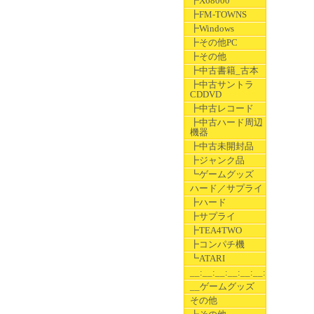
┣X68000
┣FM-TOWNS
┣Windows
┣その他PC
┣その他
┣中古書籍_古本
┣中古サントラ
CDDVD
┣中古レコード
┣中古ハード周辺
機器
┣中古未開封品
┣ジャンク品
┗ゲームグッズ
ハード／サプライ
┣ハード
┣サプライ
┣TEA4TWO
┣コンパチ機
┗ATARI
__:__:__:__:__:__:__
__ゲームグッズ
その他