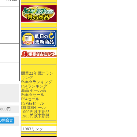
開業22年累計ラン
キング
Switchランキング
PS4ランキング
新品 セール品
Switchセール
PS4セール
PSVitaセール
DS 3DSセール
800円
1000円以下新品
1983円以下新品