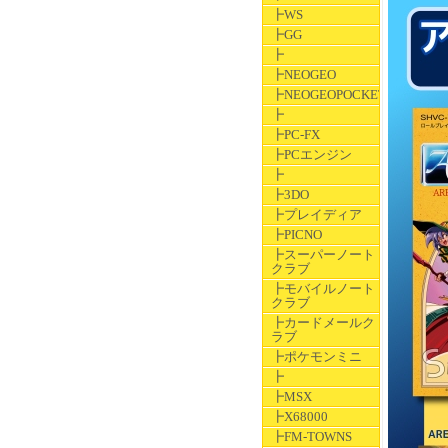
┣WS
┣GG
┣
┣NEOGEO
┣NEOGEOPOCKET
┣
┣PC-FX
┣PCエンジン
┣
┣3DO
┣プレイディア
┣PICNO
┣スーパーノート
クラブ
┣モバイルノート
クラブ
┣カードメールク
ラブ
┣ポケモンミニ
┣
┣MSX
┣X68000
┣FM-TOWNS