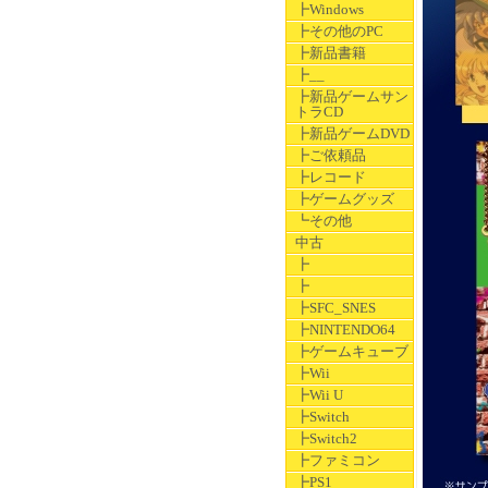
┣Windows
┣その他のPC
┣新品書籍
┣__
┣新品ゲームサン
トラCD
┣新品ゲームDVD
┣ご依頼品
┣レコード
┣ゲームグッズ
┗その他
中古
┣
┣
┣SFC_SNES
┣NINTENDO64
┣ゲームキューブ
┣Wii
┣Wii U
┣Switch
┣Switch2
┣ファミコン
┣PS1