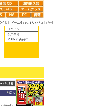
回特典付
ゲーム集
STG
オリジナル特典付
ログイン
会員登録
ﾊﾟｽﾜｰﾄﾞ再発行
て散りゆく鏡の花へ 70年代風ロボットアニメ ゲッP-X アレサCOLLECTIO
戻る
サ
-1995特装版