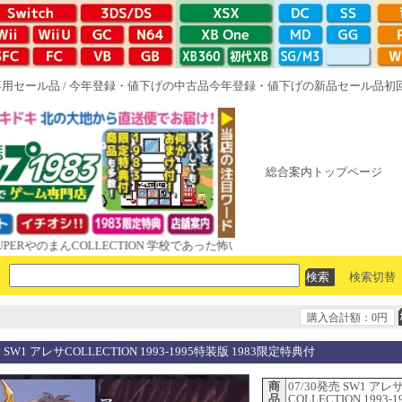
専用セール品
/
今年登録・値下げの中古品
今年登録・値下げの新品セール品
初
総合案内トップページ
まんCOLLECTION 学校であった怖い話と晦󠄀つきこもり ルート16R やが
検索切替
購入合計額：0円
売 SW1 アレサCOLLECTION 1993-1995特装版 1983限定特典付
商
07/30発売 SW1 アレ
品
COLLECTION 1993