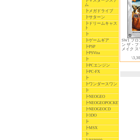
┣マスターシステ
ム
┣メガドライブ
┣サターン
┣ドリームキャス
ト
┣
SW1 フ
┣ゲームギア
ン ザ・
┣PSP
メイク 
┣PSVita
\3,3
┣
┣PCエンジン
┣PC-FX
┣
┣ワンダースワン
┣
┣NEOGEO
┣NEOGEOPOCKET
┣NEOGEOCD
┣3DO
┣
┣MSX
┣