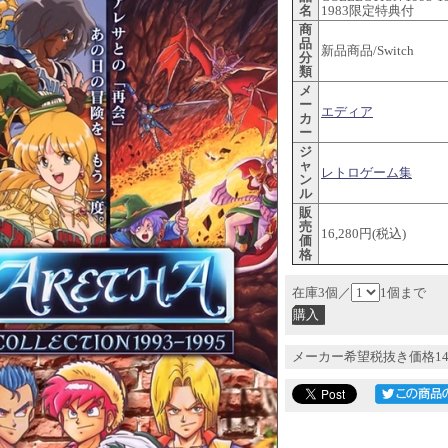
名
1983限定特典付
商
品
新品商品/Switch
分
類
メ
ー
エディア
カ
ー
ジ
ャ
レトロゲーム集
ン
ル
販
売
16,280円(税込)
価
格
在庫3個／
1個まで
メーカー希望税抜き価格14