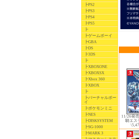
┣PS2
┣PS3
┣PS4
┣PS5
┣
┣ゲームボーイ
┣GBA
┣DS
┣3DS
┣
┣XBOXONE
┣XBOXSX
┣Xbox 360
┣XBOX
┣
┣バーチャルボー
イ
┣ポケモンミニ
┣NES
11/26発
┣DISKSYSTEM
騎エ
\5,4
┣SG-1000
┣MARK 3