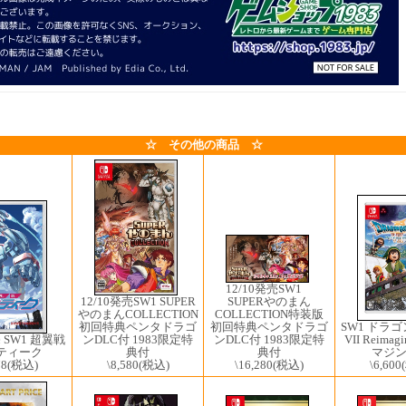
☆ その他の商品 ☆
12/10発売SW1 ​
SUPERやのまん
12/10発売SW1 ​SUPER
COLLECTION特装版
やのまんCOLLECTION
初回特典ペンタドラゴ
SW1 ドラ
初回特典ペンタドラゴ
ンDLC付 1983限定特
VII Reima
ンDLC付 1983限定特
売 SW1 超翼戦
典付
マジ
典付
スティーク
\16,280
(税込)
\6,600
\8,580
(税込)
78
(税込)