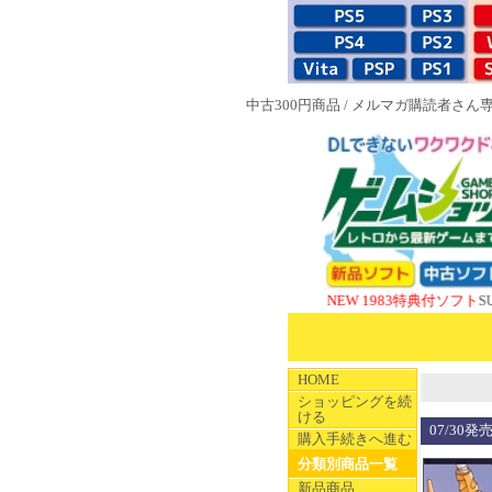
中古300円商品
/
メルマガ購読者さん
NEW 1983特典付ソフト
SUPERやの
HOME
ショッピングを続
ける
07/30発
購入手続きへ進む
分類別商品一覧
新品商品