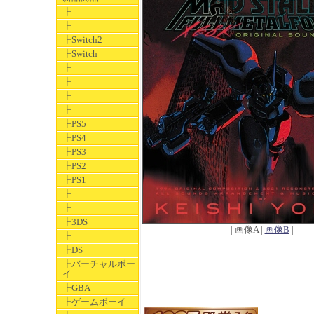
┣
┣
┣Switch2
┣Switch
┣
┣
┣
┣
┣PS5
┣PS4
┣PS3
┣PS2
┣PS1
┣
┣
┣3DS
| 画像A |
画像B
|
┣
┣DS
┣バーチャルボー
イ
┣GBA
┣ゲームボーイ