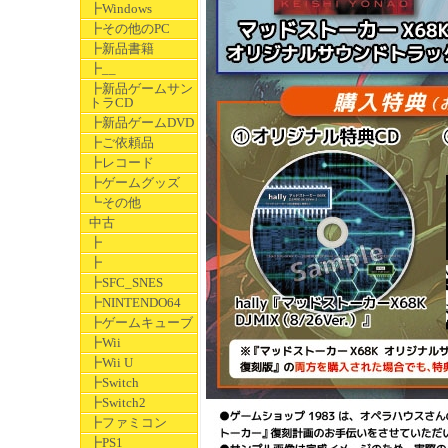
┣Windows
┣その他のPC
┣新品書籍
┣__
┣新品ゲームサン
トラCD
┣新品ゲームDVD
┣ご依頼品
┣レコード
┣ゲームグッズ
┗その他
中古
┣
┣
┣SFC_SNES
┣NINTENDO64
┣ゲームキューブ
┣Wii
┣Wii U
┣Switch
┣Switch2
┣ファミコン
┣PS1