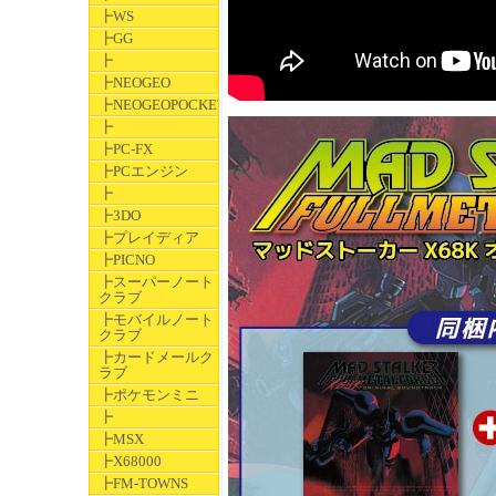
┣WS
┣GG
┣
┣NEOGEO
┣NEOGEOPOCKET
┣
┣PC-FX
┣PCエンジン
┣
┣3DO
┣プレイディア
┣PICNO
┣スーパーノート
クラブ
┣モバイルノート
クラブ
┣カードメールク
ラブ
┣ポケモンミニ
┣
┣MSX
┣X68000
┣FM-TOWNS