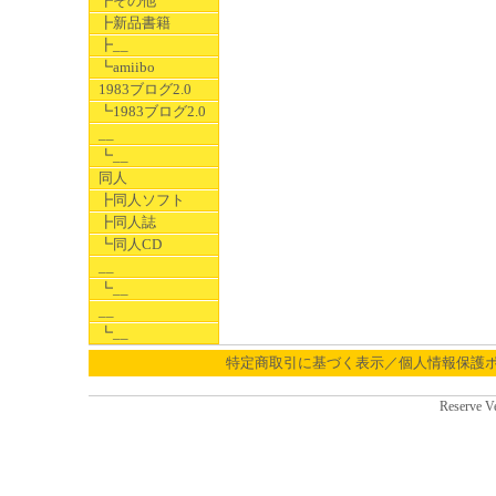
┣その他
┣新品書籍
┣__
┗amiibo
1983ブログ2.0
┗1983ブログ2.0
__
┗__
同人
┣同人ソフト
┣同人誌
┗同人CD
__
┗__
__
┗__
特定商取引に基づく表示／個人情報保護
Reserve V