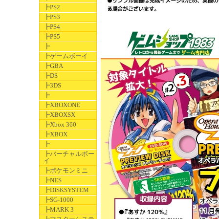
┣PS2
┣PS3
┣PS4
┣PS5
┣
┣ゲームボーイ
┣GBA
┣DS
┣3DS
┣
┣XBOXONE
┣XBOXSX
┣Xbox 360
┣XBOX
┣
┣バーチャルボー
イ
┣ポケモンミニ
┣NES
┣DISKSYSTEM
┣SG-1000
┣MARK 3