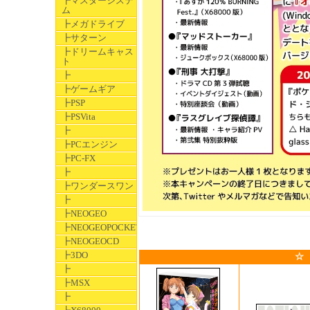
┣マスターシステ
ム
┣メガドライブ
┣サターン
┣ドリームキャス
ト
┣
┣ゲームギア
┣PSP
┣PSVita
┣
┣PCエンジン
┣PC-FX
┣
┣ワンダースワン
┣
┣NEOGEO
┣NEOGEOPOCKET
┣NEOGEOCD
┣3DO
☆
┣
┣MSX
┣