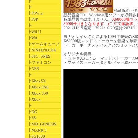
┣
┣
Mad Stalke
┣PSVita
新品音楽CD + Windows用ソフトが収録
┣PSP
各単品販売はありません、
X68000
3000円引きとなります。(ご注文確認後、
┣
2021/11/15発売 2021/10/29登録 2021/1
┣Wii U
ヨナオケイシさんによる1994年発売のX
┣Wii
X68000版マッドストーカーを音楽を刷新
┣ゲームキューブ
トーカーボーナスディスクとのセットと
┣NINTENDO64
オリジナル特典
┣SFC_SNES
・hallyさんによる マッドストーカーX6800
┣ファミコン
・マッドストーカータオル ドット絵バー
┣NES
┣
┣XboxSX
┣XboxONE
┣Xbox 360
┣Xbox
┣
┣DC
┣SS
┣MD_GENESIS
┣MARK 3
┣SG1000