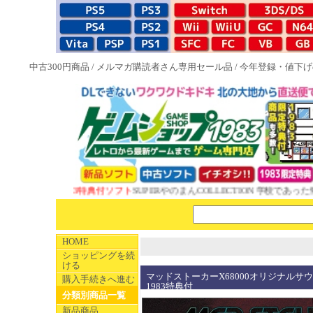
中古300円商品
/
メルマガ購読者さん専用セール品
/
今年登録・値下げ
NEW 1983特典付ソフト
SUPERやのまんCOLLECTION 学校であった怖い
HOME
ショッピングを続
ける
マッドストーカーX68000オリジナル
購入手続きへ進む
1983特典付
分類別商品一覧
新品商品