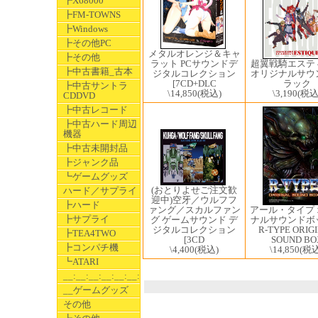
┣X68000
┣FM-TOWNS
┣Windows
┣その他PC
メタルオレンジ＆キャ
┣その他
超翼戦騎エステ
ラット PCサウンドデ
┣中古書籍_古本
オリジナルサウ
ジタルコレクション
ラック
[7CD+DLC
┣中古サントラ
\3,190
(税込
\14,850
(税込)
CDDVD
┣中古レコード
┣中古ハード周辺
機器
┣中古未開封品
┣ジャンク品
┗ゲームグッズ
(おとりよせご注文歓
ハード／サプライ
迎中)空牙／ウルフフ
┣ハード
ァング／スカルファン
アール・タイプ
┣サプライ
グ ゲームサウンド デ
ナルサウンドボ
ジタルコレクション
R-TYPE ORIG
┣TEA4TWO
[3CD
SOUND BO
┣コンパチ機
\4,400
(税込)
\14,850
(税込
┗ATARI
__:__:__:__:__:__:__
__ゲームグッズ
その他