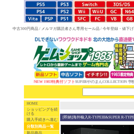
中古300円商品
/
メルマガ購読者さん専用セール品
/
今年登録・値下げ
NEW 1983特典付ソフト
SUPERやのまんCOLLECTION 学
HOME
ショッピングを続
ける
[即納]海外輸入R-TYPEIII&SUPER 
購入手続きへ進む
分類別商品一覧
新品商品