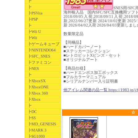
┣
┣
SNES用/SFC
海外輸入品 国内SFC/SFC互換機用ソ
┣PSVita
2018/09/05入荷,2018/09/11入荷,2018/0
┣PSP
新,2022/06/27更新 2024/10/02更新 2025/
新 2026/04/02入荷 2026/04/03更新しま
┣
┣Wii U
数量限定品
┣Wii
【同梱品】
┣ゲームキューブ
■ハードカバーノート
┣NINTENDO64
■ステッカーコレクション
■レトロビットXピンズ・セット
┣SFC_SNES
■オリジナルアート
┣ファミコン
【商品仕様】
┣NES
■ハードエンボス加工ボックス
┣
■フルカラーマニュアル
┣XboxSX
■シリアルナンバー入り証明書
┣XboxONE
他アイレム関連の品一覧 https://1983.jp/j/
┣Xbox 360
┣Xbox
┣
┣DC
☆
┣SS
┣MD_GENESIS
┣MARK 3
┣SG1000