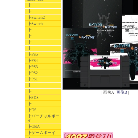
┣
┣
┣Switch2
┣Switch
┣
┣
┣
┣
┣PS5
┣PS4
┣PS3
┣PS2
┣PS1
┣
┣
| 画像A |
画像B
|
┣3DS
┣
┣DS
┣バーチャルボー
イ
┣GBA
┣ゲームボーイ