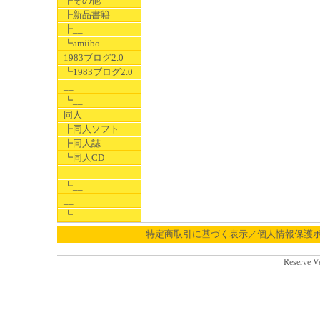
┣その他
┣新品書籍
┣__
┗amiibo
1983ブログ2.0
┗1983ブログ2.0
__
┗__
同人
┣同人ソフト
┣同人誌
┗同人CD
__
┗__
__
┗__
特定商取引に基づく表示／個人情報保護
Reserve V