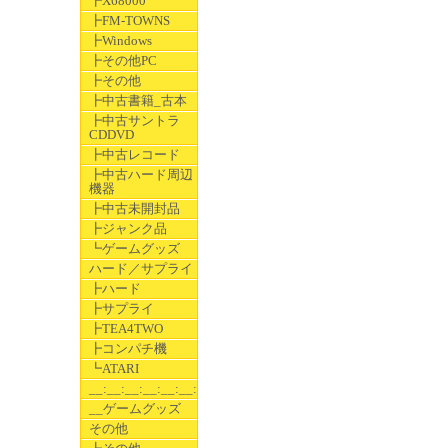
┣X68000
┣FM-TOWNS
┣Windows
┣その他PC
┣その他
┣中古書籍_古本
┣中古サントラ
CDDVD
┣中古レコード
┣中古ハード周辺
機器
┣中古未開封品
┣ジャンク品
┗ゲームグッズ
ハード／サプライ
┣ハード
┣サプライ
┣TEA4TWO
┣コンパチ機
┗ATARI
__:__:__:__:__:__:__
__ゲームグッズ
その他