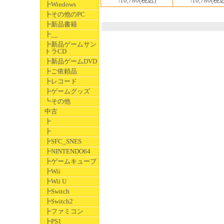
\10,780
(税込)
\10,780
(税込
┣Windows
┣その他のPC
┣新品書籍
┣__
┣新品ゲームサン
トラCD
┣新品ゲームDVD
┣ご依頼品
┣レコード
┣ゲームグッズ
┗その他
中古
┣
┣
┣SFC_SNES
┣NINTENDO64
┣ゲームキューブ
┣Wii
┣Wii U
┣Switch
┣Switch2
┣ファミコン
┣PS1