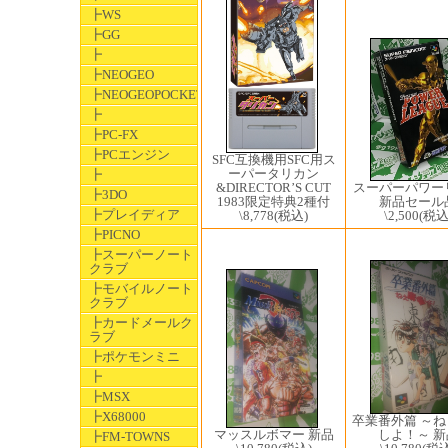
┣WS
┣GG
┣
┣NEOGEO
┣NEOGEOPOCKET
┣
┣PC-FX
┣PCエンジン
SFC互換機用SFC用ス
ーパータリカン
┣
&DIRECTOR’S CUT
スーパーパワー
┣3DO
1983限定特典2種付
新品セール
┣プレイディア
\8,778
(税込)
\2,500
(税込
┣PICNO
┣スーパーノート
クラブ
┣モバイルノート
クラブ
┣カードメールク
ラブ
┣ポケモンミニ
┣
┣MSX
┣X68000
卒業番外篇 ～
マッスルボマー 新品
しよ！～ 新
┣FM-TOWNS