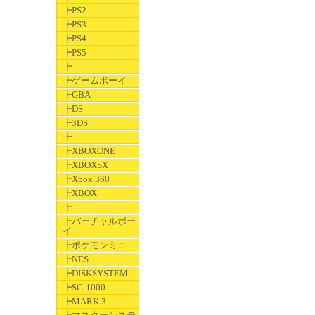
┣PS2
┣PS3
┣PS4
┣PS5
┣
┣ゲームボーイ
┣GBA
┣DS
┣3DS
┣
┣XBOXONE
┣XBOXSX
┣Xbox 360
┣XBOX
┣
┣バーチャルボー
イ
┣ポケモンミニ
┣NES
┣DISKSYSTEM
┣SG-1000
┣MARK 3