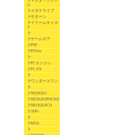
┣マスターシステ
ム
┣メガドライブ
┣サターン
┣ドリームキャス
ト
┣
┣ゲームギア
┣PSP
┣PSVita
┣
┣PCエンジン
┣PC-FX
┣
┣ワンダースワン
┣
┣NEOGEO
┣NEOGEOPOCKET
┣NEOGEOCD
┣3DO
┣
┣MSX
┣