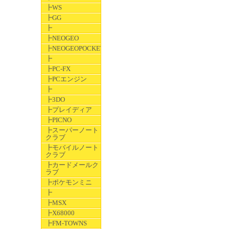
┣WS
┣GG
┣
┣NEOGEO
┣NEOGEOPOCKET
┣
┣PC-FX
┣PCエンジン
┣
┣3DO
┣プレイディア
┣PICNO
┣スーパーノート
クラブ
┣モバイルノート
クラブ
┣カードメールク
ラブ
┣ポケモンミニ
┣
┣MSX
┣X68000
┣FM-TOWNS