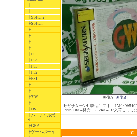
┣
┣
┣Switch2
┣Switch
┣
┣
┣
┣
┣PS5
┣PS4
┣PS3
┣PS2
┣PS1
┣
┣
┣3DS
| 画像A |
画像B
|
┣
セガサターン用新品ソフト JAN 49954922
┣DS
1996/10/04発売 2026/04/02入荷しまし
┣バーチャルボー
イ
┣GBA
┣ゲームボーイ
☆