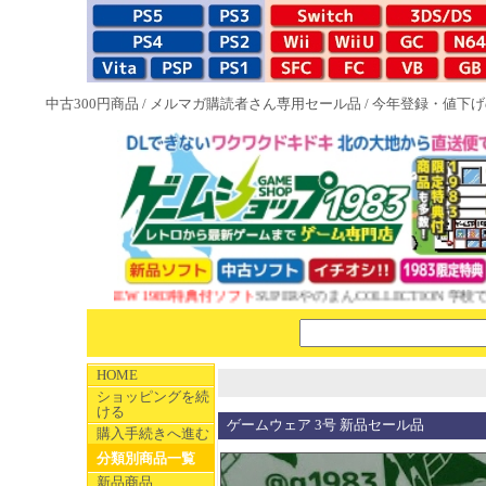
中古300円商品
/
メルマガ購読者さん専用セール品
/
今年登録・値下げ
NEW 1983特典付ソフト
SUPERやのまんCOLLECTION 学校で
HOME
ショッピングを続
ける
ゲームウェア 3号 新品セール品
購入手続きへ進む
分類別商品一覧
新品商品