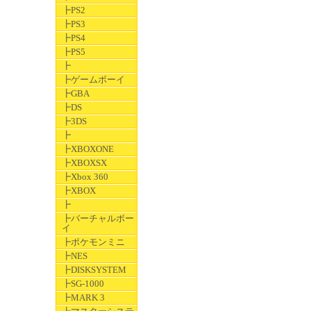
┣PS2
┣PS3
┣PS4
┣PS5
┣
┣ゲームボーイ
┣GBA
┣DS
┣3DS
┣
┣XBOXONE
┣XBOXSX
┣Xbox 360
┣XBOX
┣
┣バーチャルボー
イ
┣ポケモンミニ
┣NES
┣DISKSYSTEM
┣SG-1000
┣MARK 3