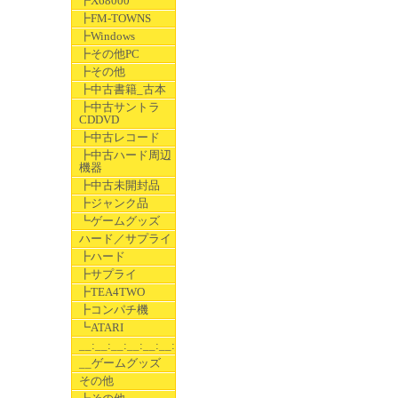
┣X68000
┣FM-TOWNS
┣Windows
┣その他PC
┣その他
┣中古書籍_古本
┣中古サントラ
CDDVD
┣中古レコード
┣中古ハード周辺
機器
┣中古未開封品
┣ジャンク品
┗ゲームグッズ
ハード／サプライ
┣ハード
┣サプライ
┣TEA4TWO
┣コンパチ機
┗ATARI
__:__:__:__:__:__:__
__ゲームグッズ
その他