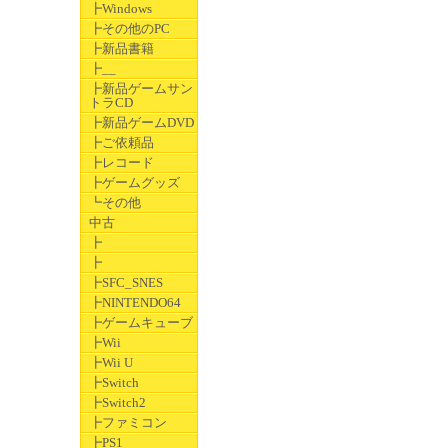
┣Windows
┣その他のPC
┣新品書籍
┣__
┣新品ゲームサン
トラCD
┣新品ゲームDVD
┣ご依頼品
┣レコード
┣ゲームグッズ
┗その他
中古
┣
┣
┣SFC_SNES
┣NINTENDO64
┣ゲームキューブ
┣Wii
┣Wii U
┣Switch
┣Switch2
┣ファミコン
┣PS1