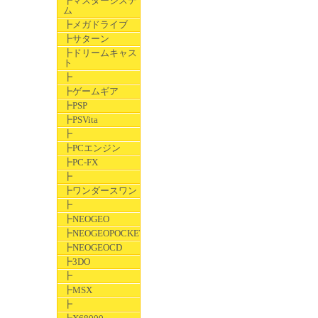
┣マスターシステ
ム
┣メガドライブ
┣サターン
┣ドリームキャス
ト
┣
┣ゲームギア
┣PSP
┣PSVita
┣
┣PCエンジン
┣PC-FX
┣
┣ワンダースワン
┣
┣NEOGEO
┣NEOGEOPOCKET
┣NEOGEOCD
┣3DO
┣
┣MSX
┣