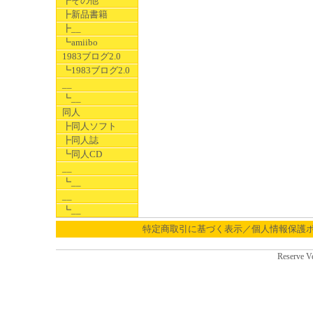
┣その他
┣新品書籍
┣__
┗amiibo
1983ブログ2.0
┗1983ブログ2.0
__
┗__
同人
┣同人ソフト
┣同人誌
┗同人CD
__
┗__
__
┗__
特定商取引に基づく表示／個人情報保護
Reserve V