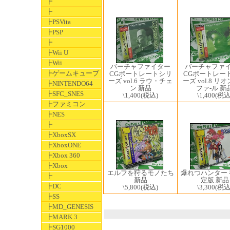
┣
┣
┣PSVita
┣PSP
┣
┣Wii U
┣Wii
バーチャファイター
バーチャファ
┣ゲームキューブ
CGポートレートシリ
CGポートレー
ーズ vol.6 ラウ・チェ
ーズ vol.8 リ
┣NINTENDO64
ン 新品
ファ-ル 新
┣SFC_SNES
\1,400
(税込)
\1,400
(税込
┣ファミコン
┣NES
┣
┣XboxSX
┣XboxONE
┣Xbox 360
┣Xbox
爆れつハンター
エルフを狩るモノたち
┣
定版 新品
新品
┣DC
\3,300
(税込
\5,800
(税込)
┣SS
┣MD_GENESIS
┣MARK 3
┣SG1000