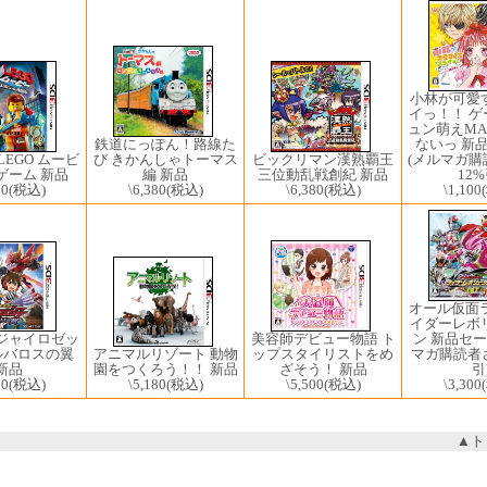
小林が可愛
イっ！！ 
ュン萌えM
鉄道にっぽん！路線た
ないっ 新
 LEGO ムービ
び きかんしゃトーマス
ビックリマン漢熟覇王
(メルマガ
ゲーム 新品
編 新品
三位動乱戦創紀 新品
12%
70
(税込)
\6,380
(税込)
\6,380
(税込)
\1,100
オール仮面
イダーレボ
ジャイロゼッ
美容師デビュー物語 ト
ン 新品セー
ルバロスの翼
アニマルリゾート 動物
ップスタイリストをめ
マガ購読者さ
新品
園をつくろう！！ 新品
ざそう！ 新品
引
50
(税込)
\5,180
(税込)
\5,500
(税込)
\3,300
▲ト