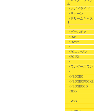
┣マスターシステ
ム
┣メガドライブ
┣サターン
┣ドリームキャス
ト
┣
┣ゲームギア
┣PSP
┣PSVita
┣
┣PCエンジン
┣PC-FX
┣
┣ワンダースワン
┣
┣NEOGEO
┣NEOGEOPOCKET
┣NEOGEOCD
┣3DO
┣
┣MSX
┣