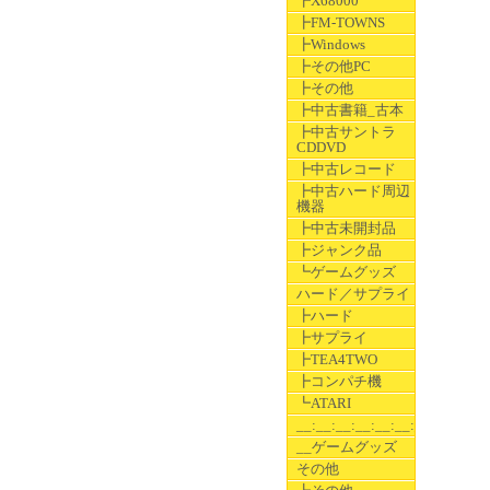
┣X68000
┣FM-TOWNS
┣Windows
┣その他PC
┣その他
┣中古書籍_古本
┣中古サントラ
CDDVD
┣中古レコード
┣中古ハード周辺
機器
┣中古未開封品
┣ジャンク品
┗ゲームグッズ
ハード／サプライ
┣ハード
┣サプライ
┣TEA4TWO
┣コンパチ機
┗ATARI
__:__:__:__:__:__:__
__ゲームグッズ
その他