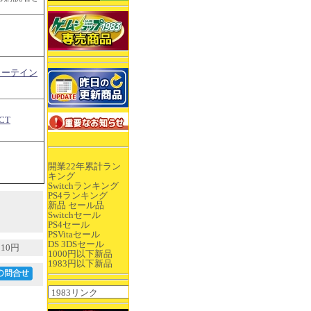
ターテイン
CT
開業22年累計ラン
キング
Switchランキング
PS4ランキング
新品 セール品
Switchセール
PS4セール
PSVitaセール
DS 3DSセール
10円
1000円以下新品
1983円以下新品