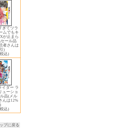
すぎてツラ
ゲームでもキ
AXが止まら
品セール品
購読者さんは
引)
(税込)
ライダー ラ
リューショ
ル品(メル
んは12%
)
(税込)
ップに戻る