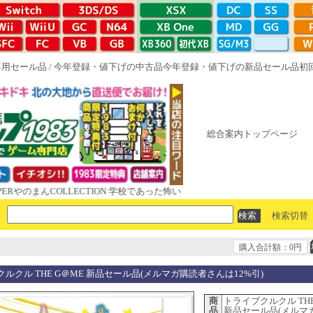
専用セール品
/
今年登録・値下げの中古品
今年登録・値下げの新品セール品
初
総合案内トップページ
まんCOLLECTION 学校であった怖い話と晦󠄀つきこもり ルート16R やが
検索切替
購入合計額：0円
ルクル THE G＠ME 新品セール品(メルマガ購読者さんは12%引)
商
トライブクルクル THE
品
新品セール品(メルマ