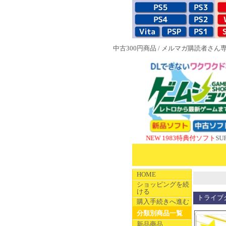
中古300円商品
/
メルマガ購読者さん
NEW 1983特典付ソフト
SUPERやの
HOME
ショッピングを続
ける
トライブク
購入手続きへ進む
分類別商品一覧
新品商品