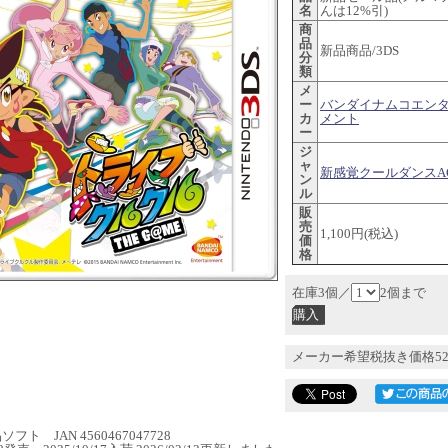
名
んは12%引)
商
品
新品商品/3DS
分
類
メ
ー
バンダイナムコエン
カ
メント
ー
ジ
ャ
新感覚クールダンスA
ン
ル
販
売
1,100円(税込)
価
格
在庫3個／
2個まで
メーカー希望税抜き価格52
フト JAN 4560467047728