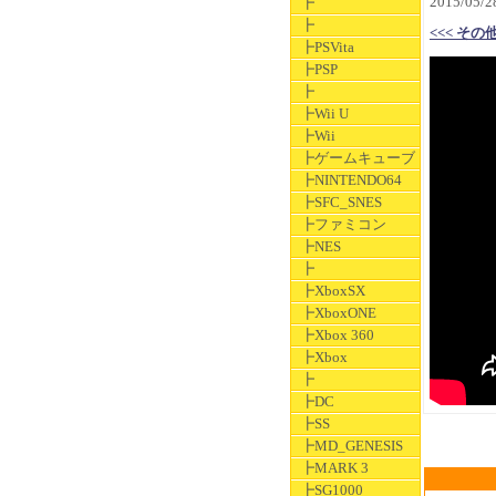
2015/05
┣
┣
<<< その
┣PSVita
┣PSP
┣
┣Wii U
┣Wii
┣ゲームキューブ
┣NINTENDO64
┣SFC_SNES
┣ファミコン
┣NES
┣
┣XboxSX
┣XboxONE
┣Xbox 360
┣Xbox
┣
┣DC
┣SS
┣MD_GENESIS
┣MARK 3
┣SG1000