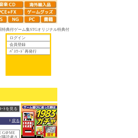
回特典付
ゲーム集
STG
オリジナル特典付
ログイン
会員登録
ﾊﾟｽﾜｰﾄﾞ再発行
て散りゆく鏡の花へ 70年代風ロボットアニメ ゲッP-X アレサCOLLECTI
戻る
 G＠ME
ガ購読者さ