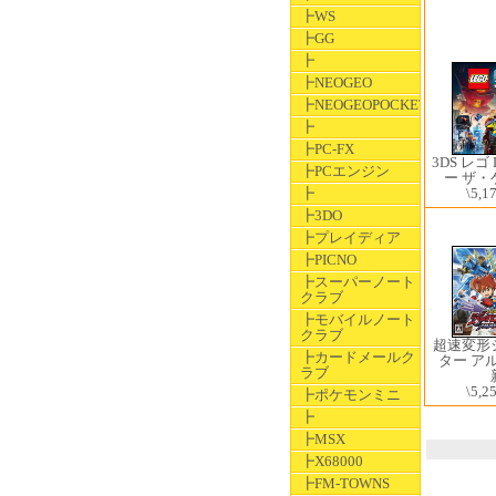
┣WS
┣GG
┣
┣NEOGEO
┣NEOGEOPOCKET
┣
┣PC-FX
3DS レゴ
┣PCエンジン
ー ザ・
┣
\5,1
┣3DO
┣プレイディア
┣PICNO
┣スーパーノート
クラブ
┣モバイルノート
クラブ
超速変形
┣カードメールク
ター ア
ラブ
\5,2
┣ポケモンミニ
┣
┣MSX
┣X68000
┣FM-TOWNS