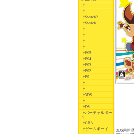
┣
┣
┣Switch2
┣Switch
┣
┣
┣
┣
┣PS5
┣PS4
┣PS3
┣PS2
┣PS1
┣
┣
┣3DS
┣
┣DS
┣バーチャルボー
イ
┣GBA
┣ゲームボーイ
3DS用新品ソ