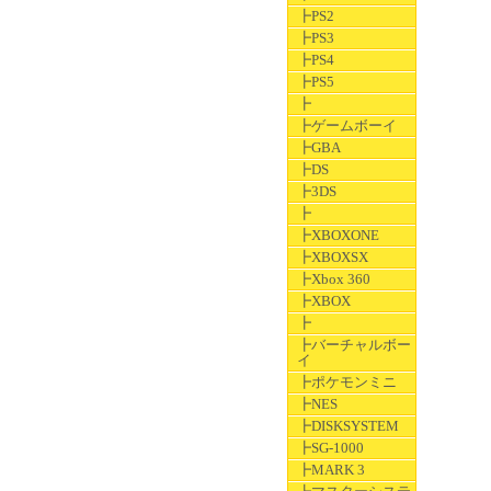
┣PS2
┣PS3
┣PS4
┣PS5
┣
┣ゲームボーイ
┣GBA
┣DS
┣3DS
┣
┣XBOXONE
┣XBOXSX
┣Xbox 360
┣XBOX
┣
┣バーチャルボー
イ
┣ポケモンミニ
┣NES
┣DISKSYSTEM
┣SG-1000
┣MARK 3