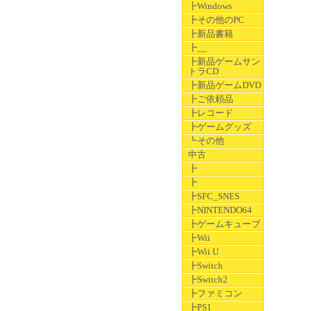
┣Windows
┣その他のPC
┣新品書籍
┣__
┣新品ゲームサン
トラCD
┣新品ゲームDVD
┣ご依頼品
┣レコード
┣ゲームグッズ
┗その他
中古
┣
┣
┣SFC_SNES
┣NINTENDO64
┣ゲームキューブ
┣Wii
┣Wii U
┣Switch
┣Switch2
┣ファミコン
┣PS1