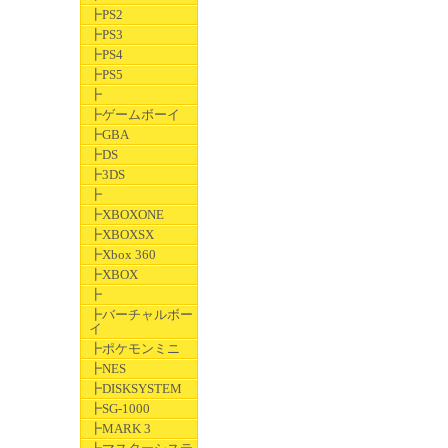
┣PS2
┣PS3
┣PS4
┣PS5
┣
┣ゲームボーイ
┣GBA
┣DS
┣3DS
┣
┣XBOXONE
┣XBOXSX
┣Xbox 360
┣XBOX
┣
┣バーチャルボー
イ
┣ポケモンミニ
┣NES
┣DISKSYSTEM
┣SG-1000
┣MARK 3