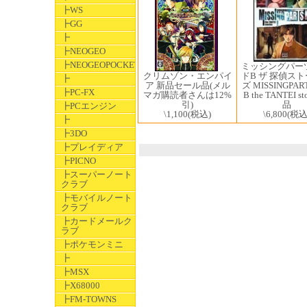
┣WS
┣GG
┣
┣NEOGEO
┣NEOGEOPOCKET
ミッシングパー
クリムゾン・エンパイ
ドB ザ 探偵ス
┣
ア 新品セール品(メル
ズ MISSINGPART
┣PC-FX
マガ購読者さんは12%
B the TANTEI st
引)
品
┣PCエンジン
\1,100
(税込)
\6,800
(税込
┣
┣3DO
┣プレイディア
┣PICNO
┣スーパーノート
クラブ
┣モバイルノート
クラブ
┣カードメールク
ラブ
┣ポケモンミニ
┣
┣MSX
┣X68000
┣FM-TOWNS