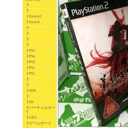
┣
┣
┣Switch2
┣Switch
┣
┣
┣
┣
┣PS5
┣PS4
┣PS3
┣PS2
┣PS1
┣
┣
┣3DS
┣
┣DS
┣バーチャルボー
イ
┣GBA
┣ゲームボーイ