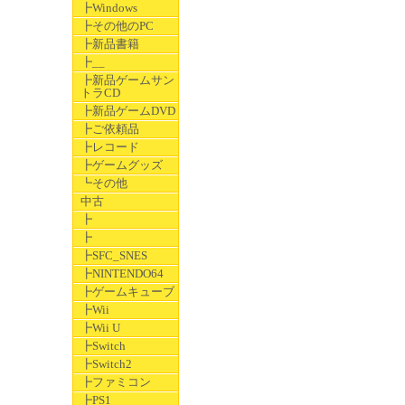
┣Windows
┣その他のPC
┣新品書籍
┣__
┣新品ゲームサン
トラCD
┣新品ゲームDVD
┣ご依頼品
┣レコード
┣ゲームグッズ
┗その他
中古
┣
┣
┣SFC_SNES
┣NINTENDO64
┣ゲームキューブ
┣Wii
┣Wii U
┣Switch
┣Switch2
┣ファミコン
┣PS1