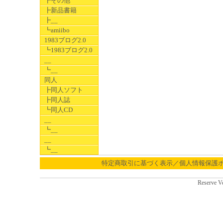
┣その他
┣新品書籍
┣__
┗amiibo
1983ブログ2.0
┗1983ブログ2.0
__
┗__
同人
┣同人ソフト
┣同人誌
┗同人CD
__
┗__
__
┗__
特定商取引に基づく表示／個人情報保護
Reserve V