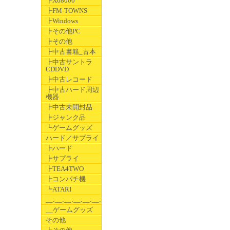
┣X68000
┣FM-TOWNS
┣Windows
┣その他PC
┣その他
┣中古書籍_古本
┣中古サントラ
CDDVD
┣中古レコード
┣中古ハード周辺
機器
┣中古未開封品
┣ジャンク品
┗ゲームグッズ
ハード／サプライ
┣ハード
┣サプライ
┣TEA4TWO
┣コンパチ機
┗ATARI
__:__:__:__:__:__:__
__ゲームグッズ
その他