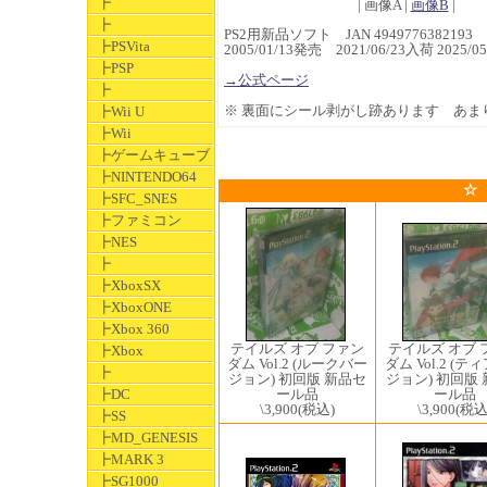
┣
| 画像A |
画像B
|
┣
PS2用新品ソフト JAN 4949776382193
┣PSVita
2005/01/13発売 2021/06/23入荷 2025
┣PSP
→公式ページ
┣
※ 裏面にシール剥がし跡あります あま
┣Wii U
┣Wii
┣ゲームキューブ
┣NINTENDO64
☆
┣SFC_SNES
┣ファミコン
┣NES
┣
┣XboxSX
┣XboxONE
┣Xbox 360
テイルズ オブ 
テイルズ オブ ファン
┣Xbox
ダム Vol.2 (
ダム Vol.2 (ルークバー
┣
ジョン) 初回版
ジョン) 初回版 新品セ
ール品
ール品
┣DC
\3,900
(税込
\3,900
(税込)
┣SS
┣MD_GENESIS
┣MARK 3
┣SG1000