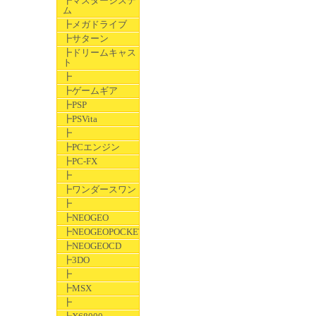
┣マスターシステ
ム
┣メガドライブ
┣サターン
┣ドリームキャス
ト
┣
┣ゲームギア
┣PSP
┣PSVita
┣
┣PCエンジン
┣PC-FX
┣
┣ワンダースワン
┣
┣NEOGEO
┣NEOGEOPOCKET
┣NEOGEOCD
┣3DO
┣
┣MSX
┣