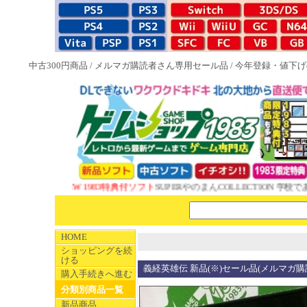
中古300円商品
/
メルマガ購読者さん専用セール品
/
今年登録・値下げ
NEW 1983特典付ソフト
SUPERやのまんCOLLECTION 学校であ
HOME
ショッピングを続
ける
義経英雄伝 新品(※)セール品(メルマガ購
購入手続きへ進む
分類別商品一覧
新品商品