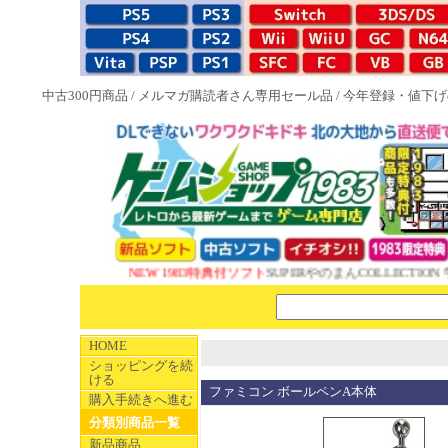
中古300円商品
/
メルマガ購読者さん専用セール品
/
今年登録・値下げ
NEW 1983特典付ソフト
SUPERやのまんCOLLECTION 
HOME
ショッピングを続
ける
ファミコン ボールペンA本体
購入手続きへ進む
分類別商品一覧
新品商品