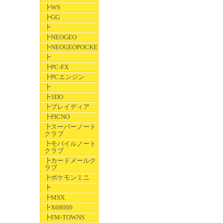
┣WS
┣GG
┣
┣NEOGEO
┣NEOGEOPOCKET
┣
┣PC-FX
┣PCエンジン
┣
┣3DO
┣プレイディア
┣PICNO
┣スーパーノート
クラブ
┣モバイルノート
クラブ
┣カードメールク
ラブ
┣ポケモンミニ
┣
┣MSX
┣X68000
┣FM-TOWNS