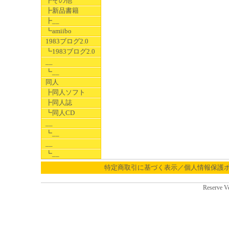
┣その他
┣新品書籍
┣__
┗amiibo
1983ブログ2.0
┗1983ブログ2.0
__
┗__
同人
┣同人ソフト
┣同人誌
┗同人CD
__
┗__
__
┗__
特定商取引に基づく表示／個人情報保護
Reserve V