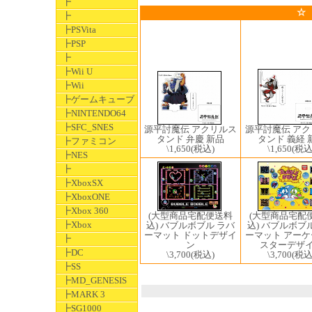
┣
☆
┣
┣PSVita
┣PSP
┣
┣Wii U
┣Wii
┣ゲームキューブ
┣NINTENDO64
┣SFC_SNES
源平討魔伝 ア
源平討魔伝 アクリルス
タンド 義経 
タンド 弁慶 新品
┣ファミコン
\1,650
(税込
\1,650
(税込)
┣NES
┣
┣XboxSX
┣XboxONE
┣Xbox 360
(大型商品宅配
(大型商品宅配便送料
┣Xbox
込) バブルボブ
込) バブルボブル ラバ
ーマット アー
ーマット ドットデザイ
┣
スターデザ
ン
┣DC
\3,700
(税込
\3,700
(税込)
┣SS
┣MD_GENESIS
┣MARK 3
┣SG1000