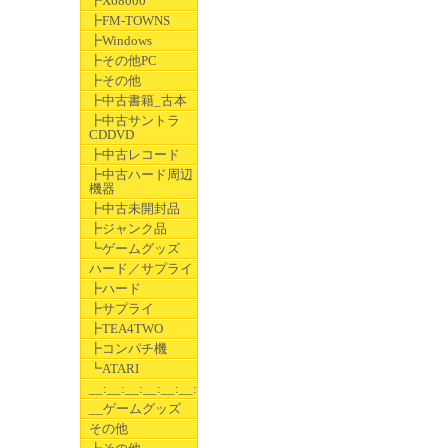
┣X68000
┣FM-TOWNS
┣Windows
┣その他PC
┣その他
┣中古書籍_古本
┣中古サントラ
CDDVD
┣中古レコード
┣中古ハード周辺
機器
┣中古未開封品
┣ジャンク品
┗ゲームグッズ
ハード／サプライ
┣ハード
┣サプライ
┣TEA4TWO
┣コンパチ機
┗ATARI
__:__:__:__:__:__:__
__ゲームグッズ
その他