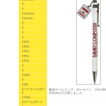
┣
┣
┣Switch2
┣Switch
┣
┣
┣
┣
┣PS5
┣PS4
┣PS3
┣PS2
┣PS1
┣
┣
┣3DS
┣
┣DS
┣バーチャルボー
新品ゲームグッズ ボールペン JAN 49053
イ
2020/04/22入荷しました。
┣GBA
┣ゲームボーイ