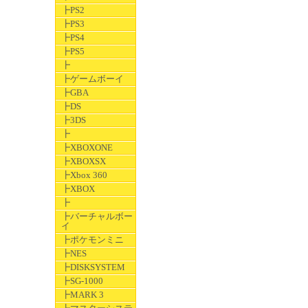
┣PS2
┣PS3
┣PS4
┣PS5
┣
┣ゲームボーイ
┣GBA
┣DS
┣3DS
┣
┣XBOXONE
┣XBOXSX
┣Xbox 360
┣XBOX
┣
┣バーチャルボー
イ
┣ポケモンミニ
┣NES
┣DISKSYSTEM
┣SG-1000
┣MARK 3