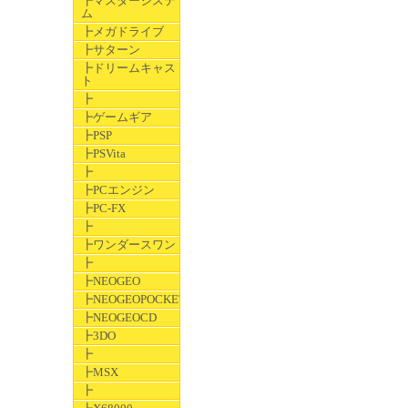
┣マスターシステ
ム
┣メガドライブ
┣サターン
┣ドリームキャス
ト
┣
┣ゲームギア
┣PSP
┣PSVita
┣
┣PCエンジン
┣PC-FX
┣
┣ワンダースワン
┣
┣NEOGEO
┣NEOGEOPOCKET
┣NEOGEOCD
┣3DO
┣
┣MSX
┣