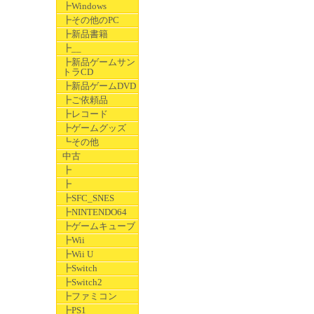
┣Windows
┣その他のPC
┣新品書籍
┣__
┣新品ゲームサン
トラCD
┣新品ゲームDVD
┣ご依頼品
┣レコード
┣ゲームグッズ
┗その他
中古
┣
┣
┣SFC_SNES
┣NINTENDO64
┣ゲームキューブ
┣Wii
┣Wii U
┣Switch
┣Switch2
┣ファミコン
┣PS1