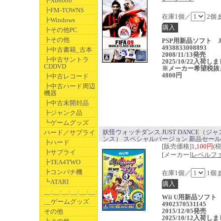
┣X68000
┣FM-TOWNS
在庫1個／
2個
┣Windows
┣その他PC
┣その他
PSP用新品ソフト J
4938833008893
┣中古書籍_古本
2008/11/13発売
┣中古サントラ
2025/10/22入荷し
CDDVD
※メーカー希望税抜
4800円
┣中古レコード
┣中古ハード周辺
機器
┣中古未開封品
┣ジャンク品
┗ゲームグッズ
妖怪ウォッチダンス JUST DANCE（ジ
ハード／サプライ
ンス） スペシャルバージョン 新品セー
┣ハード
[販売価格]
1,100円
(
┣サプライ
[メーカー]
レベルフ
┣TEA4TWO
┣コンパチ機
在庫1個／
1個
┗ATARI
__:__:__:__:__:__:__
Wii U用新品ソフト 
__ゲームグッズ
4902370531145
2015/12/05発売
その他
2025/10/12入荷し