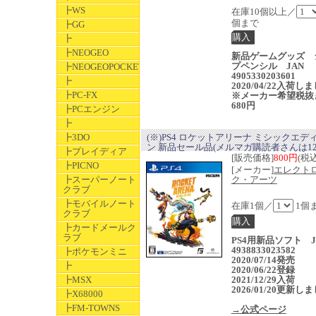
┣WS
在庫10個以上／
個まで
┣GG
┣
┣NEOGEO
新品ゲームグッズ 
プペンシル JAN
┣NEOGEOPOCKET
4905330203601
┣
2020/04/22入荷し
┣PC-FX
※メーカー希望税抜
680円
┣PCエンジン
┣
┣3DO
(※)PS4 ロケットアリーナ ミシックエデ
ン 新品セール品(メルマガ購読者さんは12
┣プレイディア
[販売価格]
800円
(税込
┣PICNO
[メーカー]
エレクト
┣スーパーノート
ク・アーツ
クラブ
┣モバイルノート
在庫1個／
1個
クラブ
┣カードメールク
ラブ
PS4用新品ソフト J
4938833023582
┣ポケモンミニ
2020/07/14発売
┣
2020/06/22登録
┣MSX
2021/12/29入荷
2026/01/20更新し
┣X68000
┣FM-TOWNS
→公式ページ