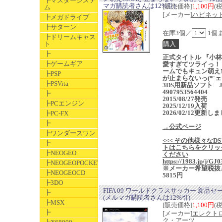
┣マスターシステ
マガ購読者さんは12%引)
[販売価格]
1,100円
(
ム
[メーカー]
ハピネッ
┣メガドライブ
┣サターン
在庫3個／
1個
┣ドリームキャス
ト
┣
正式タイトル 『小
┣ゲームギア
愛すぎてツライっ！
ームでもキュン萌え
┣PSP
が止まらないっ(*´ェ`
┣PSVita
3DS用新品ソフト J
4907953564404
┣
2015/08/27発売
┣PCエンジン
2025/12/19入荷
2026/02/12更新し
┣PC-FX
┣
→公式ページ
┣ワンダースワン
<<< その他様々なD
┣
トはこちらをクリッ
┣NEOGEO
ください
https://1983.jp/j/GJ0
┣NEOGEOPOCKET
※メーカー希望税抜
┣NEOGEOCD
5815円
┣3DO
FIFA 09 ワールドクラスサッカー 新品セ
┣
(メルマガ購読者さんは12%引)
┣MSX
[販売価格]
1,100円
(
┣
[メーカー]
エレクト
ク・アーツ