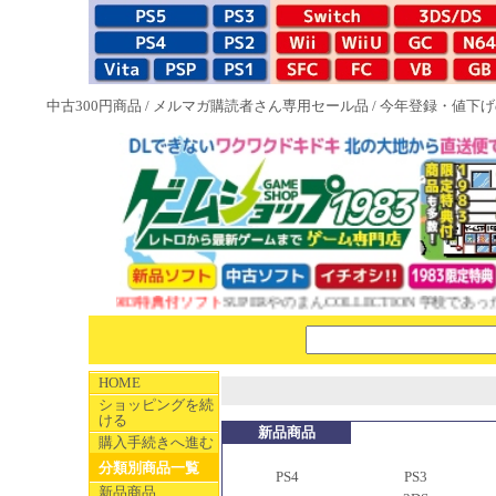
中古300円商品
/
メルマガ購読者さん専用セール品
/
今年登録・値下げ
NEW 1983特典付ソフト
SUPERやのまんCOLLECTION 学校であった
HOME
ショッピングを続
ける
新品商品
購入手続きへ進む
分類別商品一覧
PS4
PS3
新品商品