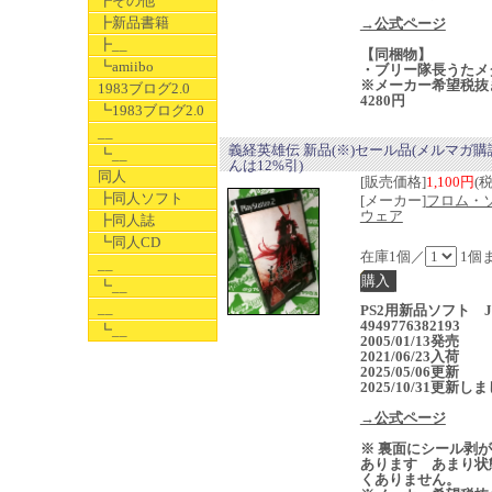
┣その他
┣新品書籍
→公式ページ
┣__
【同梱物】
┗amiibo
・ブリー隊長うたメ
※メーカー希望税抜
1983ブログ2.0
4280円
┗1983ブログ2.0
__
義経英雄伝 新品(※)セール品(メルマガ
┗__
んは12%引)
同人
[販売価格]
1,100円
(
┣同人ソフト
[メーカー]
フロム・
ウェア
┣同人誌
┗同人CD
在庫1個／
1個
__
┗__
__
PS2用新品ソフト J
4949776382193
┗__
2005/01/13発売
2021/06/23入荷
2025/05/06更新
2025/10/31更新し
→公式ページ
※ 裏面にシール剥
あります あまり状
くありません。