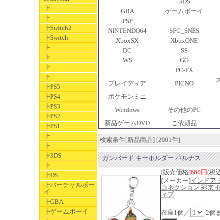
3DS
┣
GBA
ゲームボーイ
┣
PSP
┣Switch2
NINTENDO64
SFC_SNES
┣Switch
XboxSX
XboxONE
┣
DC
SS
┣
WS
GG
┣
PC-FX
┣
プレイディア
PICNO
┣PS5
┣PS4
ポケモンミニ
┣PS3
Windows
その他のPC
┣PS2
新品ゲームDVD
ご依頼品
┣PS1
┣
検索条件[新品商品] [2001件]
┣
┣3DS
ガンバード キーホルダー バルナス
┣
[販売価格]
660円
(税込
┣DS
[メーカー]
インドア 
┣バーチャルボー
コネクション 彩京 
イ
ィブ
┣GBA
┣ゲームボーイ
在庫1個／
2個