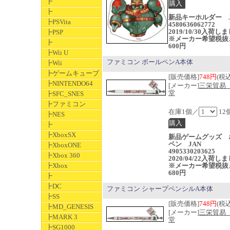
┣
┣
新品キーホルダー J
┣PSVita
4580636062772
2019/10/30入荷し
┣PSP
※メーカー希望税抜
┣
600円
┣Wii U
ファミコン ボールペンA本体
┣Wii
┣ゲームキューブ
[販売価格]
748円
(税込
┣NINTENDO64
[メーカー]
三栄貿易
堂
┣SFC_SNES
┣ファミコン
在庫1個／
12
┣NES
┣
┣XboxSX
新品ゲームグッズ 
ペン JAN
┣XboxONE
4905330203625
┣Xbox 360
2020/04/22入荷し
┣Xbox
※メーカー希望税抜
680円
┣
┣DC
ファミコン シャープペンシルA本体
┣SS
[販売価格]
748円
(税込
┣MD_GENESIS
[メーカー]
三栄貿易
┣MARK 3
堂
┣SG1000