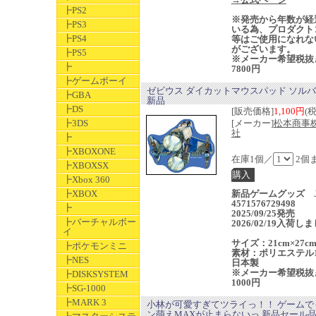
┣PS2
※発売から年数が経
┣PS3
いる為、プロダクト
┣PS4
等はご使用になれな
がございます。
┣PS5
※メーカー希望税抜
┣
7800円
┣ゲームボーイ
ゼビウス ダイカットマウスパッド ソル
┣GBA
新品
┣DS
[販売価格]
1,100円
(
┣3DS
[メーカー]
松本商事
社
┣
┣XBOXONE
在庫1個／
2個
┣XBOXSX
┣Xbox 360
┣XBOX
新品ゲームグッズ J
4571576729498
┣
2025/09/25発売
┣バーチャルボー
2026/02/19入荷し
イ
サイズ：21cm×27c
┣ポケモンミニ
素材：ポリエステル1
┣NES
日本製
※メーカー希望税抜
┣DISKSYSTEM
1000円
┣SG-1000
┣MARK 3
小林が可愛すぎてツライっ！！ ゲームで
ン萌えMAXが止まらないっ 新品セール品