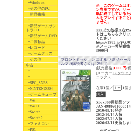
┣Windows
※ このゲームはオ
┣その他のPC
ン専用ですが、サー
既に終了しているた
┣新品書籍
ムをプレイすること
┣__
ません。
┣新品ゲームサン
トラCD
<<< その他様々なPS
トはこちらをクリッ
┣新品ゲームDVD
ください
┣ご依頼品
https://1983.jp/j/GJ0
※メーカー希望税抜
┣レコード
3909円
┣ゲームグッズ
┗その他
フロントミッション エボルヴ 新品セール
ルマガ購読者さんは12%引)
中古
[販売価格]
1,000円
(
┣
[メーカー]
スクウェ
┣
ニックス
┣SFC_SNES
在庫1個／
1個
┣NINTENDO64
┣ゲームキューブ
┣Wii
Xbox360用新品ソ
┣Wii U
JAN 4988601006514
2010/09/16発売
┣Switch
2012/10/14入荷
┣Switch2
2022/07/24入荷
2026/03/11更新し
┣ファミコン
┣PS1
→公式ページ