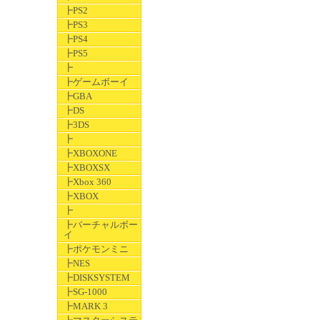
┣PS2
┣PS3
┣PS4
┣PS5
┣
┣ゲームボーイ
┣GBA
┣DS
┣3DS
┣
┣XBOXONE
┣XBOXSX
┣Xbox 360
┣XBOX
┣
┣バーチャルボー
イ
┣ポケモンミニ
┣NES
┣DISKSYSTEM
┣SG-1000
┣MARK 3