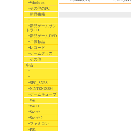
┣Windows
┣その他のPC
┣新品書籍
┣__
┣新品ゲームサン
トラCD
┣新品ゲームDVD
┣ご依頼品
┣レコード
┣ゲームグッズ
┗その他
中古
┣
┣
┣SFC_SNES
┣NINTENDO64
┣ゲームキューブ
┣Wii
┣Wii U
┣Switch
┣Switch2
┣ファミコン
┣PS1