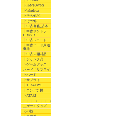
┣X68000
┣FM-TOWNS
┣Windows
┣その他PC
┣その他
┣中古書籍_古本
┣中古サントラ
CDDVD
┣中古レコード
┣中古ハード周辺
機器
┣中古未開封品
┣ジャンク品
┗ゲームグッズ
ハード／サプライ
┣ハード
┣サプライ
┣TEA4TWO
┣コンパチ機
┗ATARI
__:__:__:__:__:__:__
__ゲームグッズ
その他