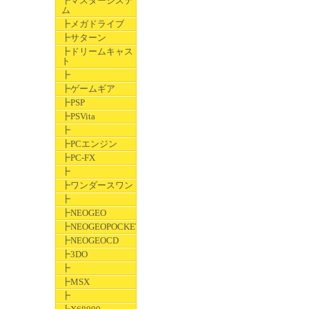
┣マスターシステ
ム
┣メガドライブ
┣サターン
┣ドリームキャス
ト
┣
┣ゲームギア
┣PSP
┣PSVita
┣
┣PCエンジン
┣PC-FX
┣
┣ワンダースワン
┣
┣NEOGEO
┣NEOGEOPOCKET
┣NEOGEOCD
┣3DO
┣
┣MSX
┣