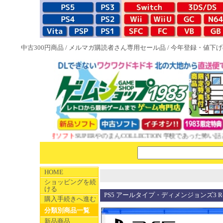
中古300円商品
/
メルマガ購読者さん専用セール品
/
今年登録・値下げ
 1983特典付ソフト
SUPERやのまんCOLLECTION 学校であった怖い話と
HOME
ショッピングを続
ける
PS5 アールタイプ・ディメンジョンズ3 R-Typ
購入手続きへ進む
分類別商品一覧
新品商品