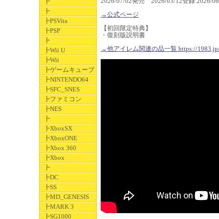
2026/07/02発売 2026/03/12登録 2026
┣
┣
→公式ページ
┣PSVita
【初回限定特典】
┣PSP
・復刻版説明書
┣
→他アイレム関連の品一覧 https://1983.jp/j
┣Wii U
┣Wii
┣ゲームキューブ
┣NINTENDO64
┣SFC_SNES
┣ファミコン
┣NES
┣
┣XboxSX
┣XboxONE
┣Xbox 360
┣Xbox
┣
┣DC
┣SS
┣MD_GENESIS
┣MARK 3
┣SG1000