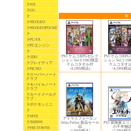
┣WS
┣GG
☆
┣
┣NEOGEO
┣NEOGEOPOCKET
┣
┣PC-FX
┣PCエンジン
┣
PS5 ケムコRPGセレク
PS5 ケムコRP
┣3DO
ション Vol.6 1983限定
ション Vol.5 1
┣プレイディア
ケムコタオル付
ケムコタオ
\4,280
(税込)
\4,280
(税込
┣PICNO
┣スーパーノート
クラブ
┣モバイルノート
クラブ
┣カードメールク
ラブ
┣ポケモンミニ
┣
┣MSX
アトラスフォールン
┣X68000
Atlas Fallen 新品セール
PS5 冒険家エ
品
の千年物
┣FM-TOWNS
\1,900
(税込)
\7,480
(税込