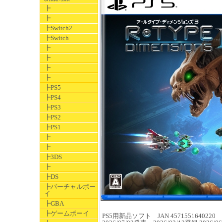
┣
┣
┣Switch2
┣Switch
┣
┣
┣
┣
┣PS5
┣PS4
┣PS3
┣PS2
┣PS1
┣
┣
┣3DS
┣
┣DS
┣バーチャルボー
イ
┣GBA
┣ゲームボーイ
PS5用新品ソフト JAN 4571551640220