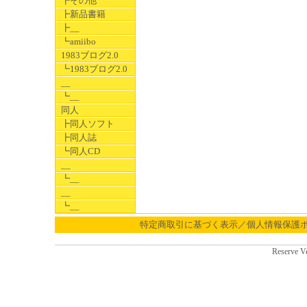
┣その他
┣新品書籍
┣__
┗amiibo
1983ブログ2.0
┗1983ブログ2.0
__
┗__
同人
┣同人ソフト
┣同人誌
┗同人CD
__
┗__
__
┗__
特定商取引に基づく表示／個人情報保護
Reserve V