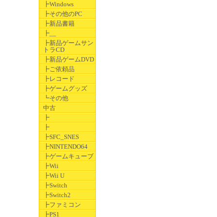
┣Windows
┣その他のPC
┣新品書籍
┣__
┣新品ゲームサン
トラCD
┣新品ゲームDVD
┣ご依頼品
┣レコード
┣ゲームグッズ
┗その他
中古
┣
┣
┣SFC_SNES
┣NINTENDO64
┣ゲームキューブ
┣Wii
┣Wii U
┣Switch
┣Switch2
┣ファミコン
┣PS1