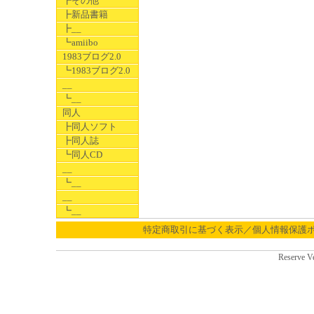
┣その他
┣新品書籍
┣__
┗amiibo
1983ブログ2.0
┗1983ブログ2.0
__
┗__
同人
┣同人ソフト
┣同人誌
┗同人CD
__
┗__
__
┗__
特定商取引に基づく表示／個人情報保護
Reserve V