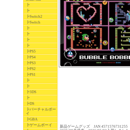
┣
┣
┣Switch2
┣Switch
┣
┣
┣
┣
┣PS5
┣PS4
┣PS3
┣PS2
┣PS1
┣
┣
┣3DS
┣
┣DS
┣バーチャルボー
イ
┣GBA
┣ゲームボーイ
新品ゲームグッズ JAN 4571576731255