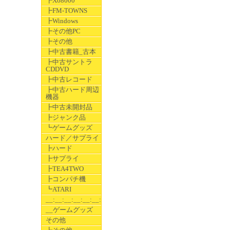
┣X68000
┣FM-TOWNS
┣Windows
┣その他PC
┣その他
┣中古書籍_古本
┣中古サントラ
CDDVD
┣中古レコード
┣中古ハード周辺
機器
┣中古未開封品
┣ジャンク品
┗ゲームグッズ
ハード／サプライ
┣ハード
┣サプライ
┣TEA4TWO
┣コンパチ機
┗ATARI
__:__:__:__:__:__:__
__ゲームグッズ
その他