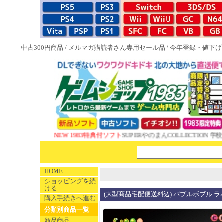
中古300円商品
/
メルマガ購読者さん専用セール品
/
今年登録・値下げ
NEW 1983特典付ソフト
SUPERやのまんCOLLECTION 学校
HOME
ショッピングを続
ける
(大型商品宅配便送料込) バブルボブル 
購入手続きへ進む
分類別商品一覧
新品商品