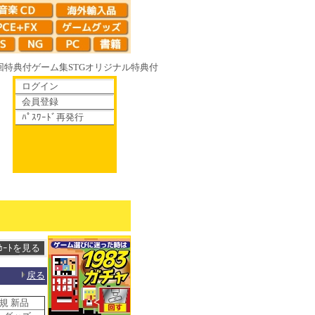
回特典付
ゲーム集
STG
オリジナル特典付
ログイン
会員登録
ﾊﾟｽﾜｰﾄﾞ再発行
R やがて散りゆく鏡の花へ 70年代風ロボットアニメ ゲッP-X アレサCOLLE
戻る
定規 新品