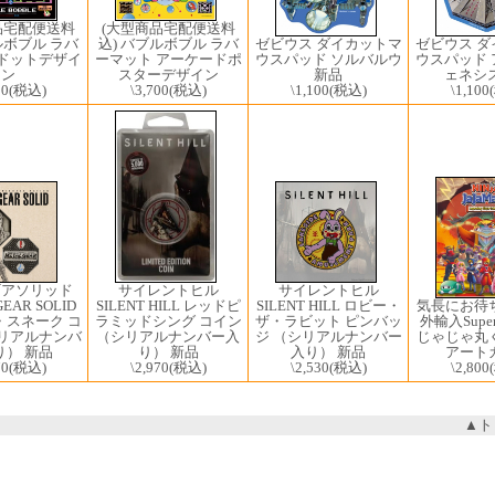
(大型商品宅配便送料
品宅配便送料
込) バブルボブル ラバ
ルボブル ラバ
ゼビウス 
ゼビウス ダイカットマ
ーマット アーケードポ
 ドットデザイ
ウスパッド
ウスパッド ソルバルウ
スターデザイン
ン
ェネシス
新品
\3,700
(税込)
00
(税込)
\1,100
\1,100
(税込)
サイレントヒル
ギアソリッド
サイレントヒル
気長にお待
SILENT HILL レッドピ
EAR SOLID
SILENT HILL ロビー・
外輸入Super 
ラミッドシング コイン
・スネーク コ
ザ・ラビット ピンバッ
じゃじゃ丸
（シリアルナンバー入
シリアルナンバ
ジ （シリアルナンバー
アート
り） 新品
り） 新品
入り） 新品
\2,800
\2,970
(税込)
70
(税込)
\2,530
(税込)
▲ト