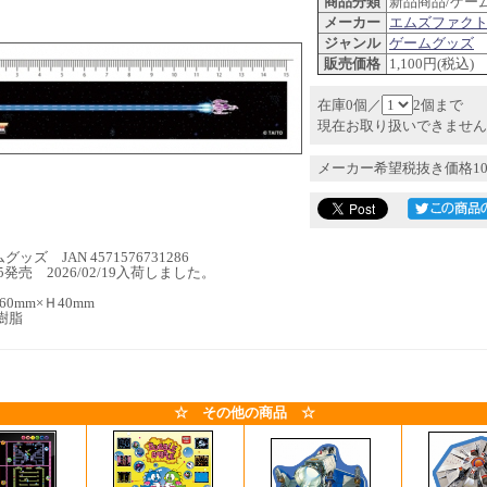
商品分類
新品商品/ゲー
メーカー
エムズファク
ジャンル
ゲームグッズ
販売価格
1,100円(税込)
在庫0個／
2個まで
現在お取り扱いできません
メーカー希望税抜き価格10
ッズ JAN 4571576731286
9/25発売 2026/02/19入荷しました。
0mm×Ｈ40mm
樹脂
☆ その他の商品 ☆