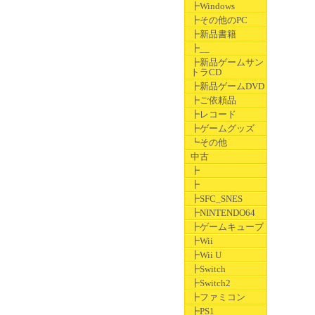
┣Windows
┣その他のPC
┣新品書籍
┣__
┣新品ゲームサン
トラCD
┣新品ゲームDVD
┣ご依頼品
┣レコード
┣ゲームグッズ
┗その他
中古
┣
┣
┣SFC_SNES
┣NINTENDO64
┣ゲームキューブ
┣Wii
┣Wii U
┣Switch
┣Switch2
┣ファミコン
┣PS1