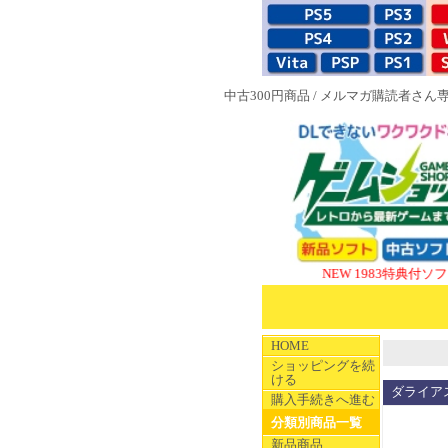
中古300円商品
/
メルマガ購読者さん
NEW 1983特典付ソフト
SUPE
HOME
ショッピングを続
ける
ダライアス
購入手続きへ進む
分類別商品一覧
新品商品