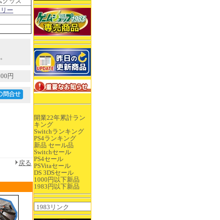
ムグッズ
トリー
。
00円
開業22年累計ラン
キング
Switchランキング
PS4ランキング
新品 セール品
Switchセール
PS4セール
戻る
PSVitaセール
DS 3DSセール
1000円以下新品
1983円以下新品