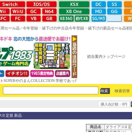
専用セール品
/
今年登録・値下げの中古品
今年登録・値下げの新品セール品
初
総合案内トップページ
RやのまんCOLLECTION 学校であった怖い話と晦󠄀つきこもり ルート16
検索切替
購入合計額：0円
II 定規 新品
商品名
ダライアスII 