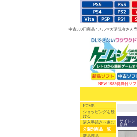
中古300円商品
/
メルマガ購読者さん
NEW 1983特典付ソフト
SUPE
HOME
ショッピングを続
ける
サイレント
購入手続きへ進む
新品
分類別商品一覧
新品商品