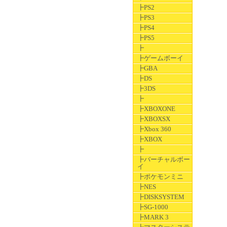
┣PS2
┣PS3
┣PS4
┣PS5
┣
┣ゲームボーイ
┣GBA
┣DS
┣3DS
┣
┣XBOXONE
┣XBOXSX
┣Xbox 360
┣XBOX
┣
┣バーチャルボー
イ
┣ポケモンミニ
┣NES
┣DISKSYSTEM
┣SG-1000
┣MARK 3