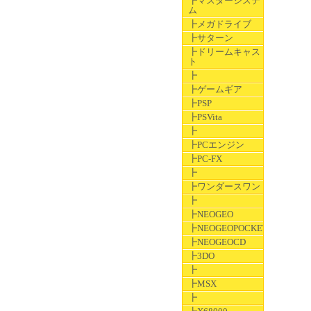
┣マスターシステ
ム
┣メガドライブ
┣サターン
┣ドリームキャス
ト
┣
┣ゲームギア
┣PSP
┣PSVita
┣
┣PCエンジン
┣PC-FX
┣
┣ワンダースワン
┣
┣NEOGEO
┣NEOGEOPOCKET
┣NEOGEOCD
┣3DO
┣
┣MSX
┣