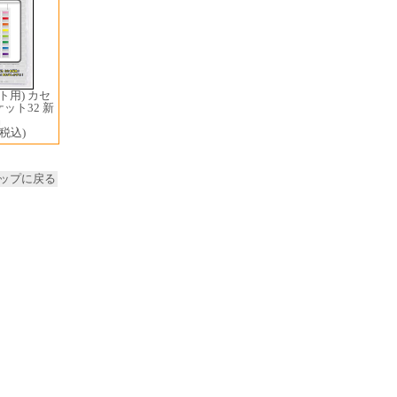
ト用) カセ
ット32 新
品
(税込)
ップに戻る