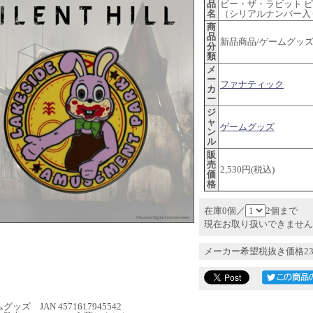
品
ビー・ザ・ラビット 
名
（シリアルナンバー入
商
品
新品商品/ゲームグッ
分
類
メ
ー
ファナティック
カ
ー
ジ
ャ
ゲームグッズ
ン
ル
販
売
2,530円(税込)
価
格
在庫0個／
2個まで
現在お取り扱いできません
メーカー希望税抜き価格23
ッズ JAN 4571617945542