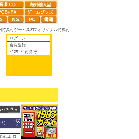
回特典付
ゲーム集
STG
オリジナル特典付
ログイン
会員登録
ﾊﾟｽﾜｰﾄﾞ再発行
 やがて散りゆく鏡の花へ 70年代風ロボットアニメ ゲッP-X アレサCOLLE
戻
入り）
る
HILL ロ