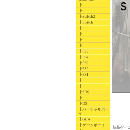
┣
┣
┣Switch2
┣Switch
┣
┣
┣
┣
┣PS5
┣PS4
┣PS3
┣PS2
┣PS1
┣
┣
┣3DS
┣
┣DS
┣バーチャルボー
イ
┣GBA
┣ゲームボーイ
新品ゲームグ