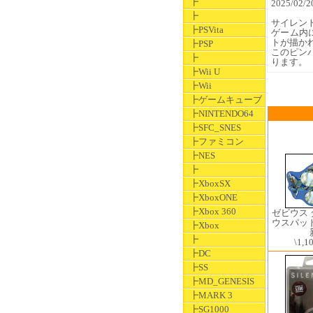
┣
2025/0
┣
サイレン
┣PSVita
ゲーム内
トが描か
┣PSP
このピン
┣
ります。
┣Wii U
┣Wii
┣ゲームキューブ
┣NINTENDO64
┣SFC_SNES
┣ファミコン
┣NES
┣
┣XboxSX
┣XboxONE
┣Xbox 360
ゼビウス
ウスパッ
┣Xbox
┣
\1,1
┣DC
┣SS
┣MD_GENESIS
┣MARK 3
┣SG1000