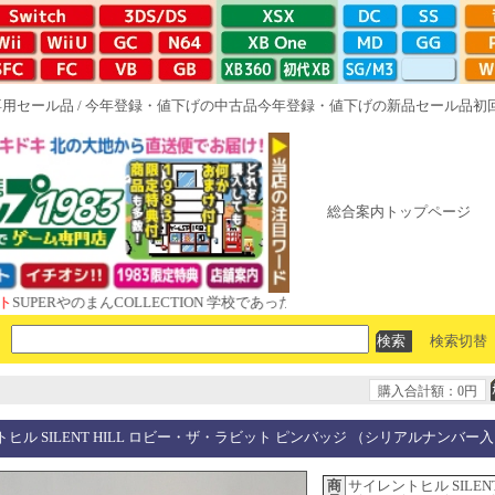
専用セール品
/
今年登録・値下げの中古品
今年登録・値下げの新品セール品
初
総合案内トップページ
RやのまんCOLLECTION 学校であった怖い話と晦󠄀つきこもり ルート16R
検索切替
購入合計額：0円
ヒル SILENT HILL ロビー・ザ・ラビット ピンバッジ （シリアルナンバー
商
サイレントヒル SILENT 