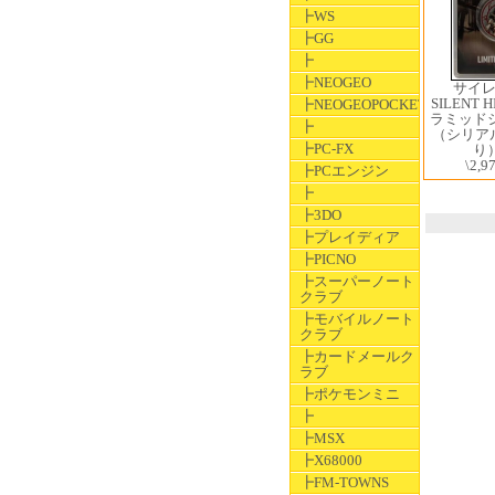
┣WS
┣GG
┣
┣NEOGEO
サイ
SILENT 
┣NEOGEOPOCKET
ラミッド
┣
（シリア
┣PC-FX
り
\2,9
┣PCエンジン
┣
┣3DO
┣プレイディア
┣PICNO
┣スーパーノート
クラブ
┣モバイルノート
クラブ
┣カードメールク
ラブ
┣ポケモンミニ
┣
┣MSX
┣X68000
┣FM-TOWNS