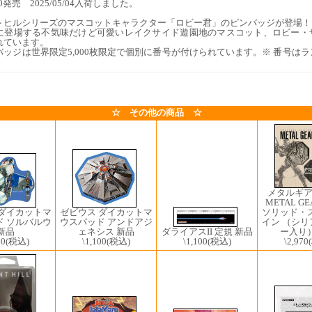
2/20発売 2025/05/04入荷しました。
トヒルシリーズのマスコットキャラクター「ロビー君」のピンバッジが登場！
に登場する不気味だけど可愛いレイクサイド遊園地のマスコット、ロビー・
れています。
バッジは世界限定5,000枚限定で個別に番号が付けられています。※ 番号は
☆ その他の商品 ☆
メタルギ
METAL GE
ソリッド・
ゼビウス ダイカットマ
 ダイカットマ
イン （シ
ウスパッド アンドアジ
ド ソルバルウ
ダライアスII 定規 新品
ー入り）
ェネシス 新品
新品
\1,100
(税込)
\2,970
\1,100
(税込)
00
(税込)