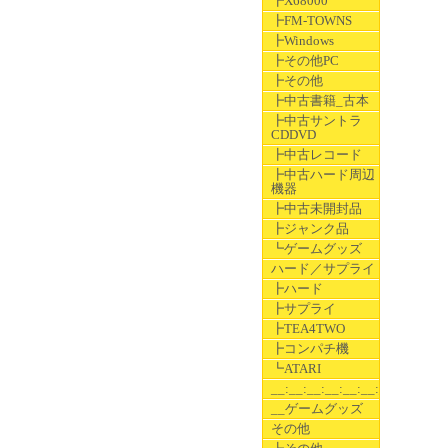
┣X68000
┣FM-TOWNS
┣Windows
┣その他PC
┣その他
┣中古書籍_古本
┣中古サントラ
CDDVD
┣中古レコード
┣中古ハード周辺
機器
┣中古未開封品
┣ジャンク品
┗ゲームグッズ
ハード／サプライ
┣ハード
┣サプライ
┣TEA4TWO
┣コンパチ機
┗ATARI
__:__:__:__:__:__:__
__ゲームグッズ
その他