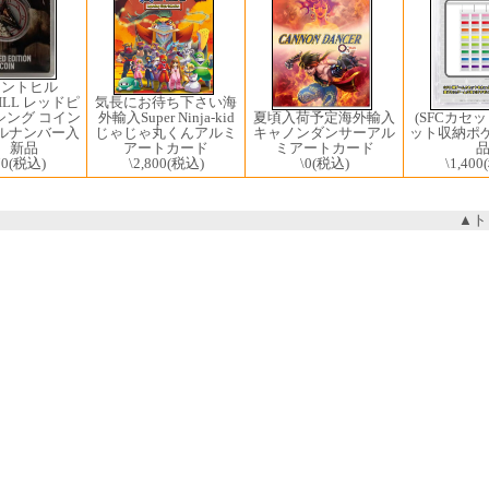
レントヒル
気長にお待ち下さい海
HILL レッドピ
外輸入Super Ninja-kid
シング コイン
(SFCカセッ
夏頃入荷予定海外輸入
じゃじゃ丸くんアルミ
ルナンバー入
ット収納ポケ
キャノンダンサーアル
アートカード
） 新品
ミアートカード
\2,800
(税込)
70
(税込)
\1,400
\0
(税込)
▲ト