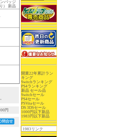
ピンバッジ
り） 新品
ズ
開業22年累計ラン
キング
Switchランキング
PS4ランキング
新品 セール品
Switchセール
。
PS4セール
PSVitaセール
DS 3DSセール
00円
1000円以下新品
1983円以下新品