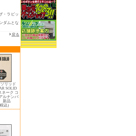
ザ・ラビッ
ランダムとな
戻る
アソリッド
AR SOLID
スネーク コ
リアルナンバ
 新品
(税込)