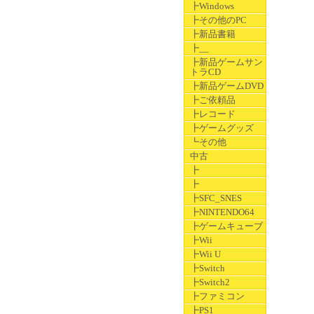
┣Windows
┣その他のPC
┣新品書籍
┣__
┣新品ゲームサン
トラCD
┣新品ゲームDVD
┣ご依頼品
┣レコード
┣ゲームグッズ
┗その他
中古
┣
┣
┣SFC_SNES
┣NINTENDO64
┣ゲームキューブ
┣Wii
┣Wii U
┣Switch
┣Switch2
┣ファミコン
┣PS1