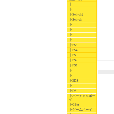
┣
┣
┣Switch2
┣Switch
┣
┣
┣
┣
┣PS5
┣PS4
┣PS3
┣PS2
┣PS1
┣
┣
┣3DS
┣
┣DS
┣バーチャルボー
イ
┣GBA
┣ゲームボーイ