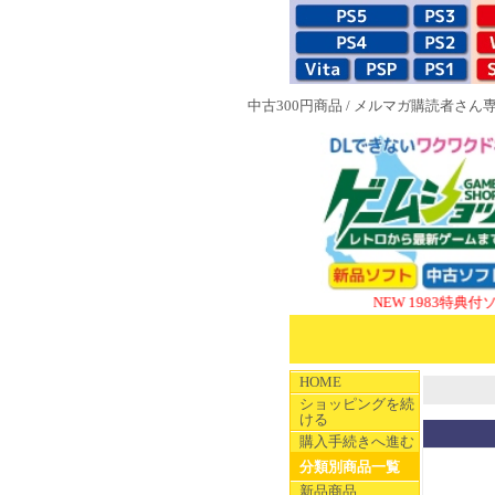
中古300円商品
/
メルマガ購読者さん
NEW 1983特典付ソフト
SU
HOME
ショッピングを続
ける
購入手続きへ進む
分類別商品一覧
新品商品