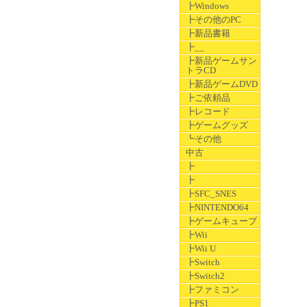
┣Windows
┣その他のPC
┣新品書籍
┣__
┣新品ゲームサン
トラCD
┣新品ゲームDVD
┣ご依頼品
┣レコード
┣ゲームグッズ
┗その他
中古
┣
┣
┣SFC_SNES
┣NINTENDO64
┣ゲームキューブ
┣Wii
┣Wii U
┣Switch
┣Switch2
┣ファミコン
┣PS1