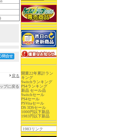
品
)
開業22年累計ラン
戻る
キング
Switchランキング
PS4ランキング
ップに戻る
新品 セール品
Switchセール
PS4セール
PSVitaセール
DS 3DSセール
1000円以下新品
1983円以下新品