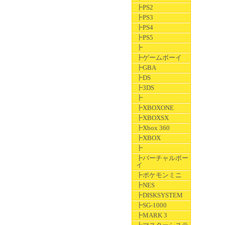
┣PS2
┣PS3
┣PS4
┣PS5
┣
┣ゲームボーイ
┣GBA
┣DS
┣3DS
┣
┣XBOXONE
┣XBOXSX
┣Xbox 360
┣XBOX
┣
┣バーチャルボー
イ
┣ポケモンミニ
┣NES
┣DISKSYSTEM
┣SG-1000
┣MARK 3