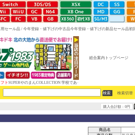
専用セール品
/
今年登録・値下げの中古品
今年登録・値下げの新品セール品
初
総合案内トップページ
PERやのまんCOLLECTION 学校であった怖い話と晦󠄀つきこもり ルート1
検索切替
購入合計額：0円
商品名