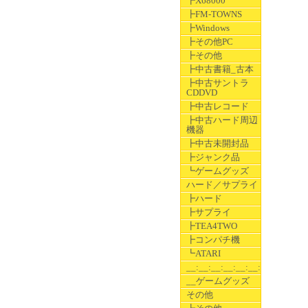
┣X68000
┣FM-TOWNS
┣Windows
┣その他PC
┣その他
┣中古書籍_古本
┣中古サントラ
CDDVD
┣中古レコード
┣中古ハード周辺
機器
┣中古未開封品
┣ジャンク品
┗ゲームグッズ
ハード／サプライ
┣ハード
┣サプライ
┣TEA4TWO
┣コンパチ機
┗ATARI
__:__:__:__:__:__:__
__ゲームグッズ
その他