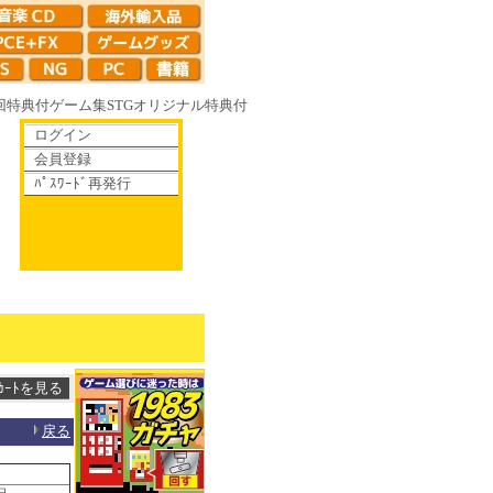
回特典付
ゲーム集
STG
オリジナル特典付
ログイン
会員登録
ﾊﾟｽﾜｰﾄﾞ再発行
6R やがて散りゆく鏡の花へ 70年代風ロボットアニメ ゲッP-X アレサCOL
戻る