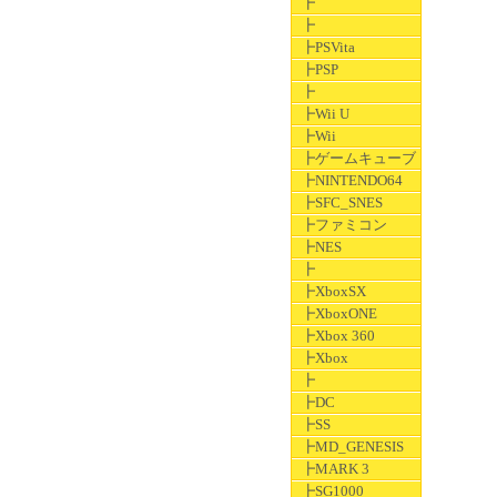
┣
┣
┣PSVita
┣PSP
┣
┣Wii U
┣Wii
┣ゲームキューブ
┣NINTENDO64
┣SFC_SNES
┣ファミコン
┣NES
┣
┣XboxSX
┣XboxONE
┣Xbox 360
┣Xbox
┣
┣DC
┣SS
┣MD_GENESIS
┣MARK 3
┣SG1000