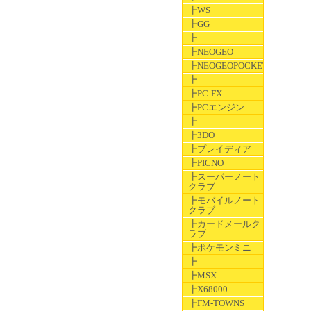
┣WS
┣GG
┣
┣NEOGEO
┣NEOGEOPOCKET
┣
┣PC-FX
┣PCエンジン
┣
┣3DO
┣プレイディア
┣PICNO
┣スーパーノート
クラブ
┣モバイルノート
クラブ
┣カードメールク
ラブ
┣ポケモンミニ
┣
┣MSX
┣X68000
┣FM-TOWNS