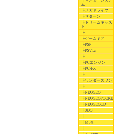
┣マスターシステ
ム
┣メガドライブ
┣サターン
┣ドリームキャス
ト
┣
┣ゲームギア
┣PSP
┣PSVita
┣
┣PCエンジン
┣PC-FX
┣
┣ワンダースワン
┣
┣NEOGEO
┣NEOGEOPOCKET
┣NEOGEOCD
┣3DO
┣
┣MSX
┣