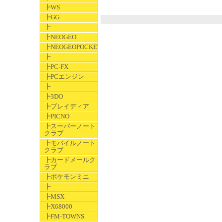
┣WS
┣GG
┣
┣NEOGEO
┣NEOGEOPOCKET
┣
┣PC-FX
┣PCエンジン
┣
┣3DO
┣プレイディア
┣PICNO
┣スーパーノート
クラブ
┣モバイルノート
クラブ
┣カードメールク
ラブ
┣ポケモンミニ
┣
┣MSX
┣X68000
┣FM-TOWNS