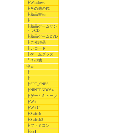
┣Windows
┣その他のPC
┣新品書籍
┣__
┣新品ゲームサン
トラCD
┣新品ゲームDVD
┣ご依頼品
┣レコード
┣ゲームグッズ
┗その他
中古
┣
┣
┣SFC_SNES
┣NINTENDO64
┣ゲームキューブ
┣Wii
┣Wii U
┣Switch
┣Switch2
┣ファミコン
┣PS1