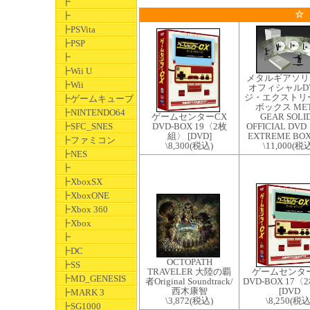
┣
☆
┣
┣PSVita
┣PSP
┣
┣Wii U
メタルギアソリ
┣Wii
オフィシャルD
ジ・エクストリ
┣ゲームキューブ
ボックス MET
┣NINTENDO64
ゲームセンターCX
GEAR SOLID
DVD-BOX 19〈2枚
┣SFC_SNES
OFFICIAL DV
組〉 [DVD]
EXTREME BO
┣ファミコン
\8,300
(税込)
\11,000
(税込
┣NES
┣
┣XboxSX
┣XboxONE
┣Xbox 360
┣Xbox
┣
┣DC
OCTOPATH
┣SS
ゲームセンタ
TRAVELER 大陸の覇
┣MD_GENESIS
DVD-BOX 17
者Original Soundtrack/
[DVD
西木康智
┣MARK 3
\8,250
(税込
\3,872
(税込)
┣SG1000