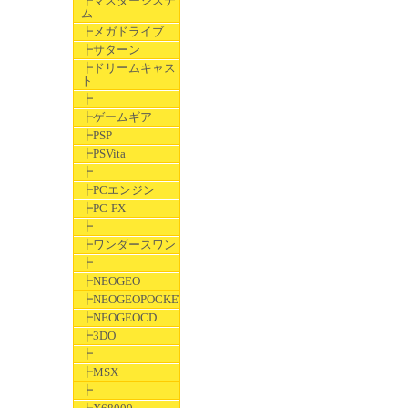
┣マスターシステ
ム
┣メガドライブ
┣サターン
┣ドリームキャス
ト
┣
┣ゲームギア
┣PSP
┣PSVita
┣
┣PCエンジン
┣PC-FX
┣
┣ワンダースワン
┣
┣NEOGEO
┣NEOGEOPOCKET
┣NEOGEOCD
┣3DO
┣
┣MSX
┣