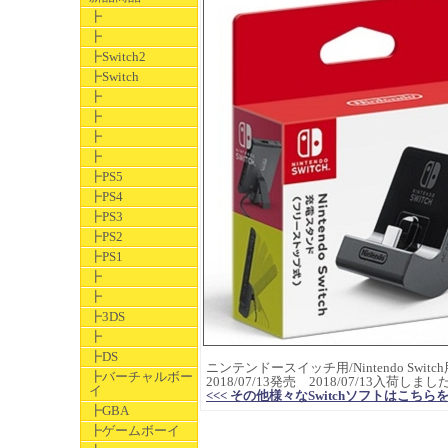
┣
┣
┣Switch2
┣Switch
┣
┣
┣
┣
┣PS5
┣PS4
┣PS3
┣PS2
┣PS1
┣
┣
┣3DS
┣
┣DS
ニンテンドースイッチ用/Nintendo Switc
┣バーチャルボー
2018/07/13発売 2018/07/13入荷しまし
イ
<<< その他様々なSwitchソフトはこちらをクリック
┣GBA
┣ゲームボーイ