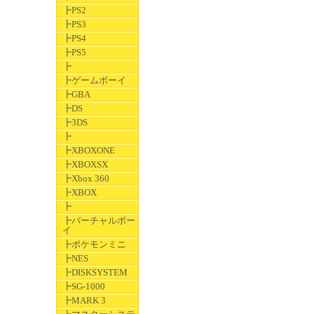
┣PS2
┣PS3
┣PS4
┣PS5
┣
┣ゲームボーイ
┣GBA
┣DS
┣3DS
┣
┣XBOXONE
┣XBOXSX
┣Xbox 360
┣XBOX
┣
┣バーチャルボー
イ
┣ポケモンミニ
┣NES
┣DISKSYSTEM
┣SG-1000
┣MARK 3