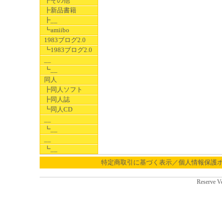
┣その他
┣新品書籍
┣__
┗amiibo
1983ブログ2.0
┗1983ブログ2.0
__
┗__
同人
┣同人ソフト
┣同人誌
┗同人CD
__
┗__
__
┗__
特定商取引に基づく表示／個人情報保護
Reserve V