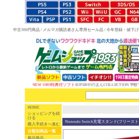
中古300円商品
/
メルマガ購読者さん専用セール品
/
今年登録・値下げ
NEW 1983特典付ソフト
SUPERやのまんCOLLECTION 学校
HOME
ショッピングを続
ける
Nintendo Switch充電スタンド(フリース
購入手続きへ進む
分類別商品一覧
新品商品