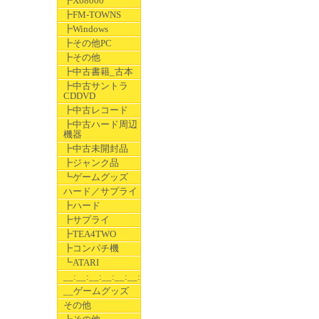
┣X68000
┣FM-TOWNS
┣Windows
┣その他PC
┣その他
┣中古書籍_古本
┣中古サントラ
CDDVD
┣中古レコード
┣中古ハード周辺
機器
┣中古未開封品
┣ジャンク品
┗ゲームグッズ
ハード／サプライ
┣ハード
┣サプライ
┣TEA4TWO
┣コンパチ機
┗ATARI
__:__:__:__:__:__:__
__ゲームグッズ
その他