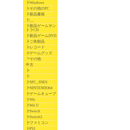
┣Windows
┣その他のPC
┣新品書籍
┣__
┣新品ゲームサン
トラCD
┣新品ゲームDVD
┣ご依頼品
┣レコード
┣ゲームグッズ
┗その他
中古
┣
┣
┣SFC_SNES
┣NINTENDO64
┣ゲームキューブ
┣Wii
┣Wii U
┣Switch
┣Switch2
┣ファミコン
┣PS1