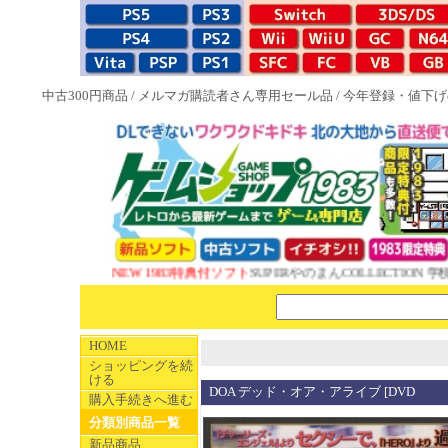
中古300円商品
/
メルマガ購読者さん専用セール品
/
今年登録・値下げ
NEW 1983特典付ソフト
SUPERやのまんCOLLECTION 学校
HOME
ショッピングを続
ける
DOA デッド・オア・アライブ [DVD
購入手続きへ進む
分類別商品一覧
新品商品