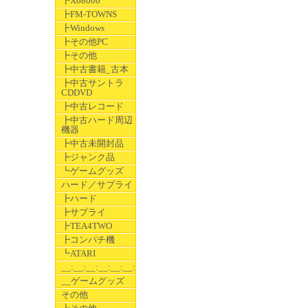
┣X68000
┣FM-TOWNS
┣Windows
┣その他PC
┣その他
┣中古書籍_古本
┣中古サントラ
CDDVD
┣中古レコード
┣中古ハード周辺
機器
┣中古未開封品
┣ジャンク品
┗ゲームグッズ
ハード／サプライ
┣ハード
┣サプライ
┣TEA4TWO
┣コンパチ機
┗ATARI
__:__:__:__:__:__:__
__ゲームグッズ
その他