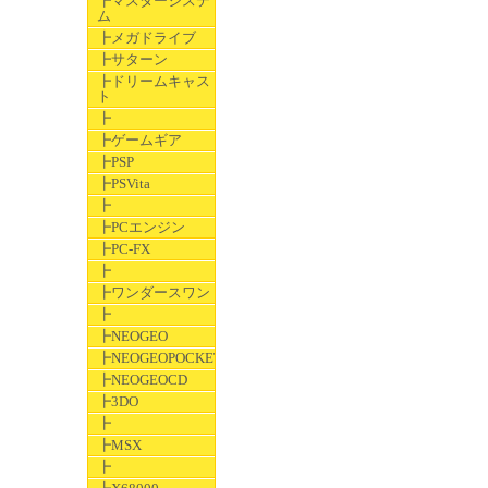
┣マスターシステ
ム
┣メガドライブ
┣サターン
┣ドリームキャス
ト
┣
┣ゲームギア
┣PSP
┣PSVita
┣
┣PCエンジン
┣PC-FX
┣
┣ワンダースワン
┣
┣NEOGEO
┣NEOGEOPOCKET
┣NEOGEOCD
┣3DO
┣
┣MSX
┣