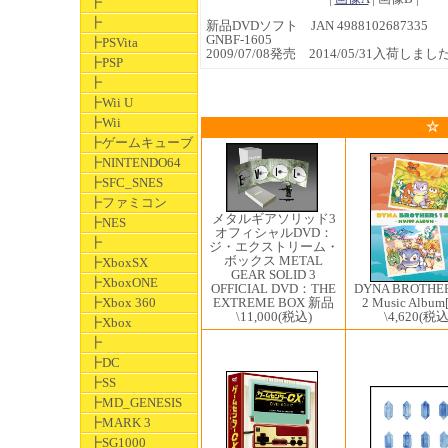
┣
┣
新品DVDソフト JAN 4988102687335
GNBF-1605
┣PSVita
2009/07/08発売 2014/05/31入荷しまし
┣PSP
┣
┣Wii U
┣Wii
☆
┣ゲームキューブ
┣NINTENDO64
┣SFC_SNES
┣ファミコン
メタルギアソリッド3
┣NES
オフィシャルDVD：
┣
ジ・エクストリーム・
ボックス METAL
┣XboxSX
GEAR SOLID 3
┣XboxONE
DYNA BROTHER
OFFICIAL DVD：THE
┣Xbox 360
2 Music Album
EXTREME BOX 新品
\4,620
(税込
\11,000
(税込)
┣Xbox
┣
┣DC
┣SS
┣MD_GENESIS
┣MARK 3
┣SG1000