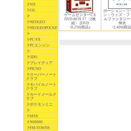
┣WS
┣GG
ポーション～リ
ゲームセンターCX
ン・ウィズ・フ
┣
DVD-BOX 17〈2枚
ルファンタジー 
┣NEOGEO
組〉 [DVD
伸夫
\8,250
(税込)
\2,409
(税込
┣NEOGEOPOCKET
┣
┣PC-FX
┣PCエンジン
┣
┣3DO
┣プレイディア
┣PICNO
┣スーパーノート
クラブ
┣モバイルノート
クラブ
┣カードメールク
ラブ
┣ポケモンミニ
┣
┣MSX
┣X68000
┣FM-TOWNS