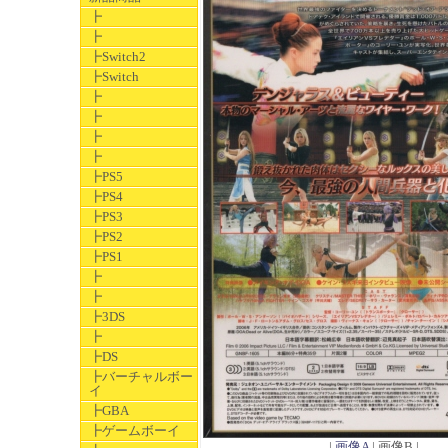
┣
┣
┣Switch2
┣Switch
┣
┣
┣
┣
┣PS5
┣PS4
┣PS3
┣PS2
┣PS1
┣
┣
┣3DS
┣
┣DS
┣バーチャルボー
イ
┣GBA
┣ゲームボーイ
|
画像A
| 画像B |