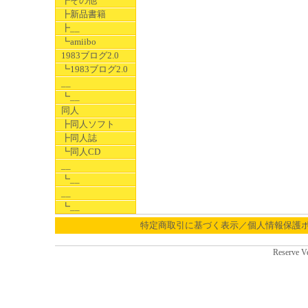
┣その他
┣新品書籍
┣__
┗amiibo
1983ブログ2.0
┗1983ブログ2.0
__
┗__
同人
┣同人ソフト
┣同人誌
┗同人CD
__
┗__
__
┗__
特定商取引に基づく表示／個人情報保護
Reserve V