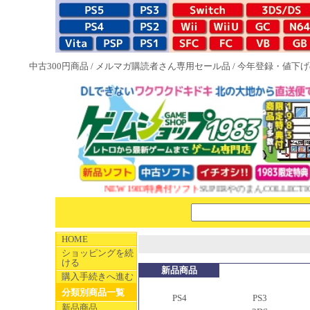
中古300円商品
/
メルマガ購読者さん専用セール品
/
今年登録・値下げ
NEW 1983特典付ソフト
SUPERやのまんCOLLECTIO
HOME
ショッピングを続
ける
新品商品
購入手続きへ進む
分類別商品一覧
PS4
PS3
新品商品