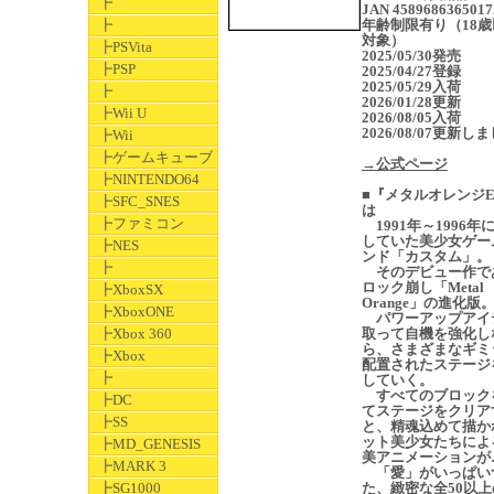
┣
JAN 458968636501
┣
年齢制限有り（18歳
対象）
┣PSVita
2025/05/30発売
┣PSP
2025/04/27登録
2025/05/29入荷
┣
2026/01/28更新
┣Wii U
2026/08/05入荷
2026/08/07更新し
┣Wii
┣ゲームキューブ
→公式ページ
┣NINTENDO64
■『メタルオレンジE
┣SFC_SNES
は
┣ファミコン
1991年～1996年
していた美少女ゲー
┣NES
ンド「カスタム」。
┣
そのデビュー作で
ロック崩し「Metal
┣XboxSX
Orange」の進化版
┣XboxONE
パワーアップアイ
┣Xbox 360
取って自機を強化し
ら、さまざまなギミ
┣Xbox
配置されたステージ
┣
していく。
すべてのブロック
┣DC
てステージをクリア
┣SS
と、精魂込めて描か
ット美少女たちによ
┣MD_GENESIS
美アニメーションが
┣MARK 3
「愛」がいっぱい
┣SG1000
た、緻密な全50以上