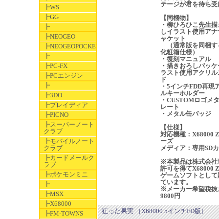
テージが君を待ち受
┣WS
┣GG
【同梱物】
・柳ひろひこ先生描
┣
しイラスト使用アナ
┣NEOGEO
ャケット
（通常版を同梱す
┣NEOGEOPOCKET
化粧箱仕様）
┣
・復刻マニュアル
┣PC-FX
・描きおろしパッケ
ラスト使用アクリル
┣PCエンジン
ド
┣
・5インチFDD再現
ルキーホルダー
┣3DO
・CUSTOMロゴメ
┣プレイディア
レート
・メタル缶バッジ
┣PICNO
┣スーパーノート
【仕様】
クラブ
対応機種：X68000 
┣モバイルノート
ーズ
クラブ
メディア：専用SD
┣カードメールク
※本製品は株式会社
ラブ
許可を得てX68000 
┣ポケモンミニ
ゲームソフトとして
ています。
┣
※メーカー希望税抜
┣MSX
9800円
┣X68000
狂った果実 ［X68000 5インチFD版]
┣FM-TOWNS