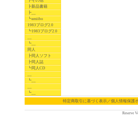
┣その他
┣新品書籍
┣__
┗amiibo
1983ブログ2.0
┗1983ブログ2.0
__
┗__
同人
┣同人ソフト
┣同人誌
┗同人CD
__
┗__
__
┗__
特定商取引に基づく表示／個人情報保護
Reserve V