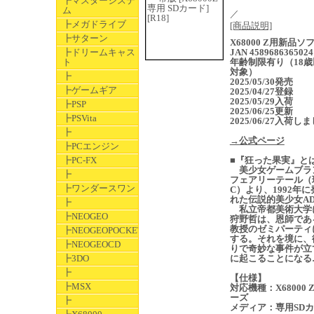
┣マスターシステ
ム
／
┣メガドライブ
[商品説明]
┣サターン
X68000 Z用新品
┣ドリームキャス
JAN 4589686365024
ト
年齢制限有り（18歳
対象）
┣
2025/05/30発売
┣ゲームギア
2025/04/27登録
2025/05/29入荷
┣PSP
2025/06/25更新
┣PSVita
2025/06/27入荷し
┣
→公式ページ
┣PCエンジン
┣PC-FX
■『狂った果実』と
美少女ゲームブラ
┣
フェアリーテール（
┣ワンダースワン
C）より、1992年
れた伝説的美少女AD
┣
私立帝都美術大学
┣NEOGEO
狩野哲は、恩師であ
教授のゼミパーティ
┣NEOGEOPOCKET
する。それを境に、
┣NEOGEOCD
りで奇妙な事件が立
┣3DO
に起こることになる
┣
【仕様】
┣MSX
対応機種：X68000 
ーズ
┣
メディア：専用SD