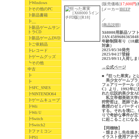
┣Windows
[販売価格]
17,600円
(
┣その他のPC
[メーカー]
BEEP
┣新品書籍
／
┣__
[商品説明]
┣新品ゲームサン
トラCD
X68000用新品ソ
JAN 4589686365048
┣新品ゲームDVD
年齢制限有り（18歳
┣ご依頼品
対象）
2025/05/30発売
┣レコード
2025/04/27登録
┣ゲームグッズ
2025/09/11入荷し
┗その他
→公式ページ
中古
┣
■『狂った果実』と
美少女ゲームブラ
┣
フェアリーテール（
┣SFC_SNES
C）より、1992年
れた伝説的美少女AD
┣NINTENDO64
私立帝都美術大学
┣ゲームキューブ
狩野哲は、恩師であ
┣Wii
教授のゼミパーティ
する。それを境に、
┣Wii U
りで奇妙な事件が立
┣Switch
に起こることになる
┣Switch2
【同梱物】
┣ファミコン
・畑まさし先生描き
イラスト使用アナザ
┣PS1