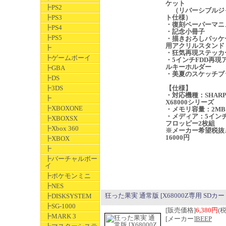
ケット
┣PS2
（リバーシブルジ
┣PS3
ト仕様）
・復刻ペーパーマニ
┣PS4
・記念小冊子
┣PS5
・描きおろしパッケ
用アクリルスタンド
┣
・狂気再現ステッカ
┣ゲームボーイ
・5インチFDD再現
ルキーホルダー
┣GBA
・美夏のスケッチブ
┣DS
┣3DS
【仕様】
・対応機種：SHARP
┣
X68000シリーズ
┣XBOXONE
・メモリ容量：2MB
・メディア：5インチ
┣XBOXSX
フロッピー2枚組
┣Xbox 360
※メーカー希望税抜
16000円
┣XBOX
┣
┣バーチャルボー
イ
┣ポケモンミニ
┣NES
狂った果実 通常版 [X68000Z専用 SDカー
┣DISKSYSTEM
┣SG-1000
[販売価格]
6,380円
(
┣MARK 3
[メーカー]
BEEP