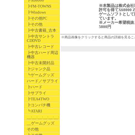
┣X68000
※本製品は株式会社
┣FM-TOWNS
許可を得てX68000 
┣Windows
ゲームソフトとして
┣その他PC
ています。
※メーカー希望税抜
┣その他
5800円
┣中古書籍_古本
┣中古サントラ
※商品画像をクリックすると商品の詳細を見るこ
CDDVD
┣中古レコード
┣中古ハード周辺
機器
┣中古未開封品
┣ジャンク品
┗ゲームグッズ
ハード／サプライ
┣ハード
┣サプライ
┣TEA4TWO
┣コンパチ機
┗ATARI
__:__:__:__:__:__:__
__ゲームグッズ
その他