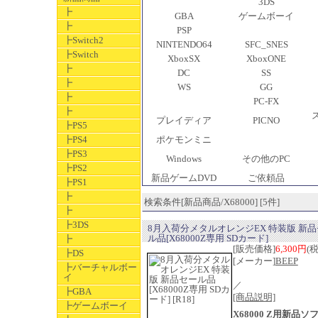
3DS
┣
GBA
ゲームボーイ
┣
PSP
┣Switch2
NINTENDO64
SFC_SNES
┣Switch
XboxSX
XboxONE
┣
DC
SS
┣
WS
GG
┣
PC-FX
┣
プレイディア
PICNO
┣PS5
┣PS4
ポケモンミニ
┣PS3
Windows
その他のPC
┣PS2
新品ゲームDVD
ご依頼品
┣PS1
┣
検索条件[新品商品/X68000] [5件]
┣
┣3DS
8月入荷分メタルオレンジEX 特装版 新
ル品[X68000Z専用 SDカード]
┣
[販売価格]
6,300円
(
┣DS
[メーカー]
BEEP
┣バーチャルボー
イ
／
┣GBA
[商品説明]
┣ゲームボーイ
X68000 Z用新品