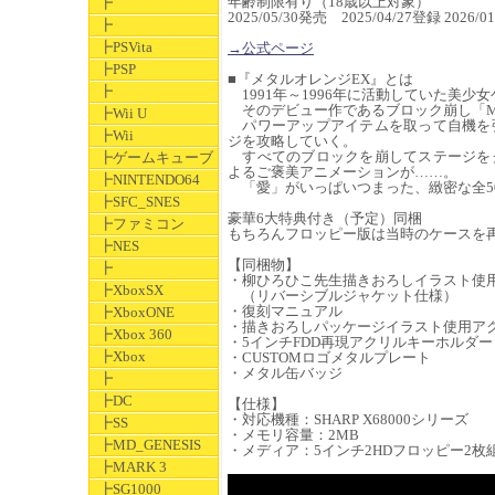
年齢制限有り（18歳以上対象）
┣
2025/05/30発売 2025/04/27登録 202
┣
┣PSVita
→公式ページ
┣PSP
■『メタルオレンジEX』とは
┣
1991年～1996年に活動していた美少
そのデビュー作であるブロック崩し「Meta
┣Wii U
パワーアップアイテムを取って自機を
┣Wii
ジを攻略していく。
すべてのブロックを崩してステージを
┣ゲームキューブ
よるご褒美アニメーションが……。
┣NINTENDO64
「愛」がいっぱいつまった、緻密な全5
┣SFC_SNES
豪華6大特典付き（予定）同梱
┣ファミコン
もちろんフロッピー版は当時のケースを
┣NES
【同梱物】
┣
・柳ひろひこ先生描きおろしイラスト使
┣XboxSX
（リバーシブルジャケット仕様）
・復刻マニュアル
┣XboxONE
・描きおろしパッケージイラスト使用ア
┣Xbox 360
・5インチFDD再現アクリルキーホルダー
┣Xbox
・CUSTOMロゴメタルプレート
・メタル缶バッジ
┣
┣DC
【仕様】
・対応機種：SHARP X68000シリーズ
┣SS
・メモリ容量：2MB
┣MD_GENESIS
・メディア：5インチ2HDフロッピー2枚
┣MARK 3
┣SG1000