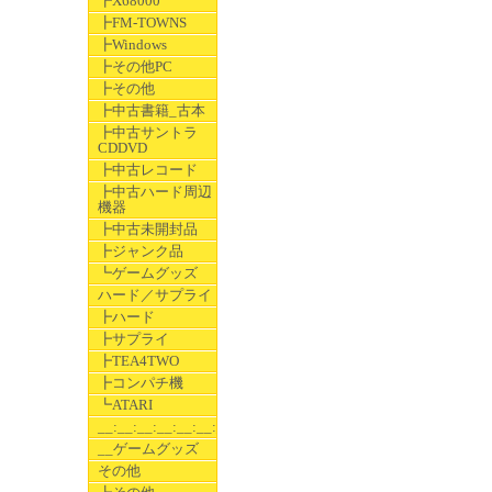
┣X68000
┣FM-TOWNS
┣Windows
┣その他PC
┣その他
┣中古書籍_古本
┣中古サントラ
CDDVD
┣中古レコード
┣中古ハード周辺
機器
┣中古未開封品
┣ジャンク品
┗ゲームグッズ
ハード／サプライ
┣ハード
┣サプライ
┣TEA4TWO
┣コンパチ機
┗ATARI
__:__:__:__:__:__:__
__ゲームグッズ
その他