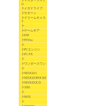
┣マスターシステ
ム
┣メガドライブ
┣サターン
┣ドリームキャス
ト
┣
┣ゲームギア
┣PSP
┣PSVita
┣
┣PCエンジン
┣PC-FX
┣
┣ワンダースワン
┣
┣NEOGEO
┣NEOGEOPOCKET
┣NEOGEOCD
┣3DO
┣
┣MSX
┣