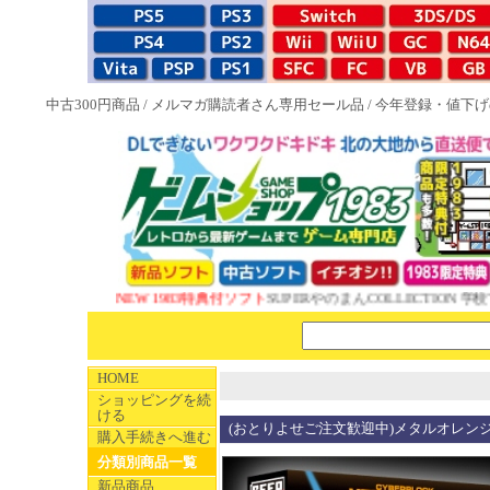
中古300円商品
/
メルマガ購読者さん専用セール品
/
今年登録・値下げ
NEW 1983特典付ソフト
SUPERやのまんCOLLECTION 学校
HOME
ショッピングを続
ける
(おとりよせご注文歓迎中)メタルオレンジEX
購入手続きへ進む
分類別商品一覧
新品商品