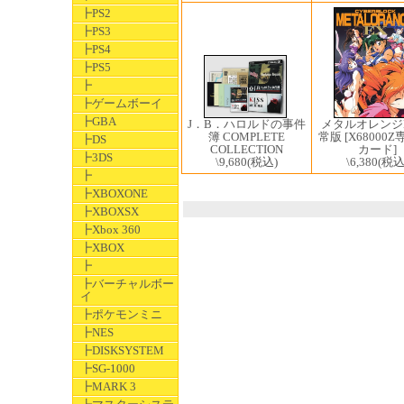
┣PS2
┣PS3
┣PS4
┣PS5
┣
┣ゲームボーイ
┣GBA
メタルオレンジE
J．B．ハロルドの事件
常版 [X68000Z
簿 COMPLETE
┣DS
カード]
COLLECTION
┣3DS
\6,380
(税込
\9,680
(税込)
┣
┣XBOXONE
┣XBOXSX
┣Xbox 360
┣XBOX
┣
┣バーチャルボー
イ
┣ポケモンミニ
┣NES
┣DISKSYSTEM
┣SG-1000
┣MARK 3