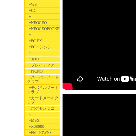
┣WS
┣GG
┣
┣NEOGEO
┣NEOGEOPOCKET
┣
┣PC-FX
┣PCエンジン
┣
┣3DO
┣プレイディア
┣PICNO
┣スーパーノート
クラブ
┣モバイルノート
クラブ
┣カードメールク
ラブ
┣ポケモンミニ
┣
┣MSX
┣X68000
┣FM-TOWNS