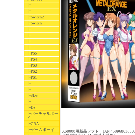
┣
┣
┣Switch2
┣Switch
┣
┣
┣
┣
┣PS5
┣PS4
┣PS3
┣PS2
┣PS1
┣
┣
┣3DS
┣
┣DS
┣バーチャルボー
イ
┣GBA
┣ゲームボーイ
X68000用新品ソフト JAN 45896863650