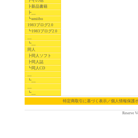
┣その他
┣新品書籍
┣__
┗amiibo
1983ブログ2.0
┗1983ブログ2.0
__
┗__
同人
┣同人ソフト
┣同人誌
┗同人CD
__
┗__
__
┗__
特定商取引に基づく表示／個人情報保護
Reserve V