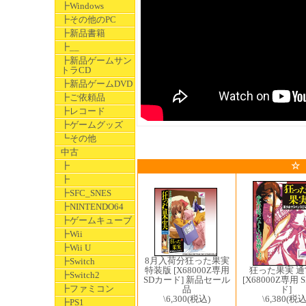
┣Windows
┣その他のPC
┣新品書籍
┣__
┣新品ゲームサン
トラCD
┣新品ゲームDVD
┣ご依頼品
┣レコード
┣ゲームグッズ
┗その他
中古
┣
☆
┣
┣SFC_SNES
┣NINTENDO64
┣ゲームキューブ
┣Wii
┣Wii U
8月入荷分狂った果実
┣Switch
狂った果実 通
特装版 [X68000Z専用
┣Switch2
[X68000Z専用 
SDカード] 新品セール
┣ファミコン
ド]
品
\6,380
(税込
\6,300
(税込)
┣PS1