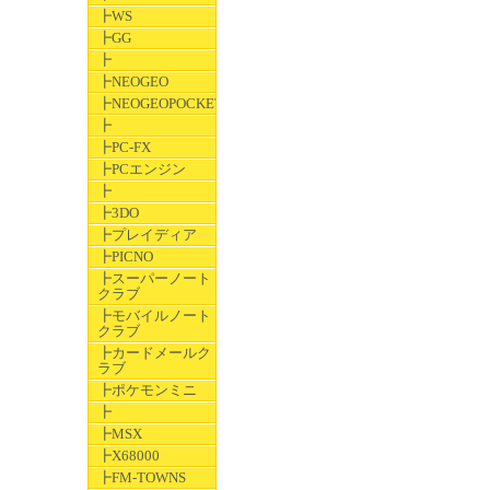
┣WS
┣GG
┣
┣NEOGEO
┣NEOGEOPOCKET
┣
┣PC-FX
┣PCエンジン
┣
┣3DO
┣プレイディア
┣PICNO
┣スーパーノート
クラブ
┣モバイルノート
クラブ
┣カードメールク
ラブ
┣ポケモンミニ
┣
┣MSX
┣X68000
┣FM-TOWNS