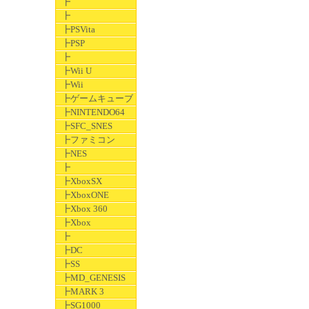
┣
┣
┣PSVita
┣PSP
┣
┣Wii U
┣Wii
┣ゲームキューブ
┣NINTENDO64
┣SFC_SNES
┣ファミコン
┣NES
┣
┣XboxSX
┣XboxONE
┣Xbox 360
┣Xbox
┣
┣DC
┣SS
┣MD_GENESIS
┣MARK 3
┣SG1000