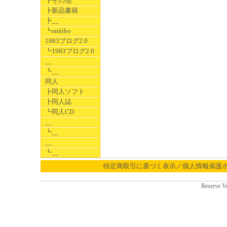
┣その他
┣新品書籍
┣__
┗amiibo
1983ブログ2.0
┗1983ブログ2.0
__
┗__
同人
┣同人ソフト
┣同人誌
┗同人CD
__
┗__
__
┗__
特定商取引に基づく表示／個人情報保護
Reserve V