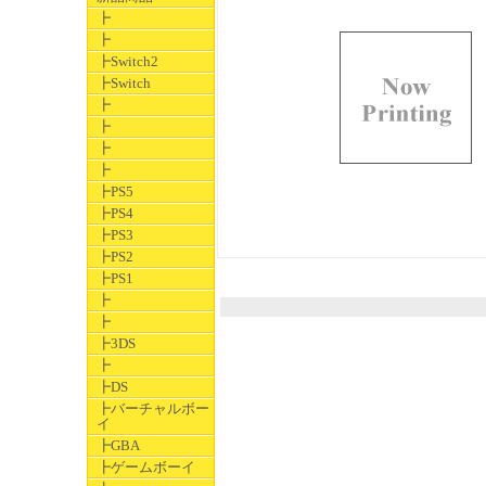
┣
┣
┣Switch2
┣Switch
┣
┣
┣
┣
┣PS5
┣PS4
┣PS3
┣PS2
┣PS1
┣
┣
┣3DS
┣
┣DS
┣バーチャルボー
イ
┣GBA
┣ゲームボーイ