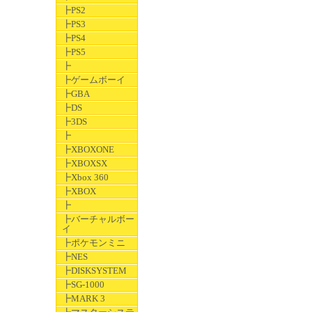
┣PS2
┣PS3
┣PS4
┣PS5
┣
┣ゲームボーイ
┣GBA
┣DS
┣3DS
┣
┣XBOXONE
┣XBOXSX
┣Xbox 360
┣XBOX
┣
┣バーチャルボー
イ
┣ポケモンミニ
┣NES
┣DISKSYSTEM
┣SG-1000
┣MARK 3