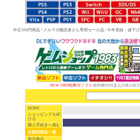
中古300円商品
/
メルマガ購読者さん専用セール品
/
今年登録・値下げ
NEW 1983特典付ソフト
SUPERやのまんCOLLECTI
HOME
ショッピングを続
ける
購入手続きへ進む
分類別商品一覧
新品商品