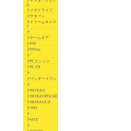
┣マスターシステ
ム
┣メガドライブ
┣サターン
┣ドリームキャス
ト
┣
┣ゲームギア
┣PSP
┣PSVita
┣
┣PCエンジン
┣PC-FX
┣
┣ワンダースワン
┣
┣NEOGEO
┣NEOGEOPOCKET
┣NEOGEOCD
┣3DO
┣
┣MSX
┣