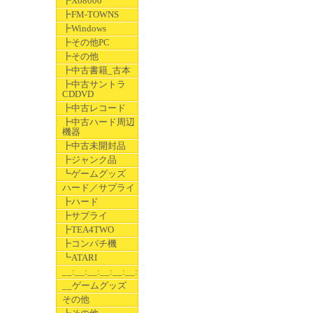
┣X68000
┣FM-TOWNS
┣Windows
┣その他PC
┣その他
┣中古書籍_古本
┣中古サントラ
CDDVD
┣中古レコード
┣中古ハード周辺
機器
┣中古未開封品
┣ジャンク品
┗ゲームグッズ
ハード／サプライ
┣ハード
┣サプライ
┣TEA4TWO
┣コンパチ機
┗ATARI
__:__:__:__:__:__:__
__ゲームグッズ
その他