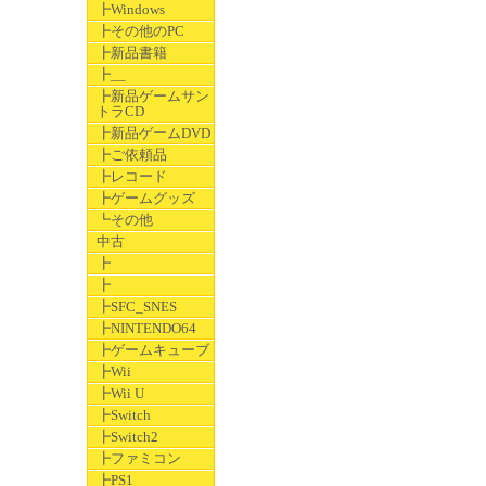
┣Windows
┣その他のPC
┣新品書籍
┣__
┣新品ゲームサン
トラCD
┣新品ゲームDVD
┣ご依頼品
┣レコード
┣ゲームグッズ
┗その他
中古
┣
┣
┣SFC_SNES
┣NINTENDO64
┣ゲームキューブ
┣Wii
┣Wii U
┣Switch
┣Switch2
┣ファミコン
┣PS1