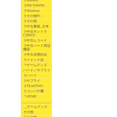
┣X68000
┣FM-TOWNS
┣Windows
┣その他PC
┣その他
┣中古書籍_古本
┣中古サントラ
CDDVD
┣中古レコード
┣中古ハード周辺
機器
┣中古未開封品
┣ジャンク品
┗ゲームグッズ
ハード／サプライ
┣ハード
┣サプライ
┣TEA4TWO
┣コンパチ機
┗ATARI
__:__:__:__:__:__:__
__ゲームグッズ
その他