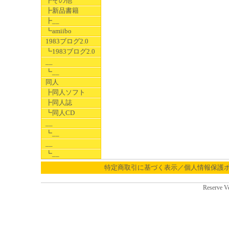
┣その他
┣新品書籍
┣__
┗amiibo
1983ブログ2.0
┗1983ブログ2.0
__
┗__
同人
┣同人ソフト
┣同人誌
┗同人CD
__
┗__
__
┗__
特定商取引に基づく表示／個人情報保護
Reserve V