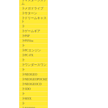
┣マスターシステ
ム
┣メガドライブ
┣サターン
┣ドリームキャス
ト
┣
┣ゲームギア
┣PSP
┣PSVita
┣
┣PCエンジン
┣PC-FX
┣
┣ワンダースワン
┣
┣NEOGEO
┣NEOGEOPOCKET
┣NEOGEOCD
┣3DO
┣
┣MSX
┣