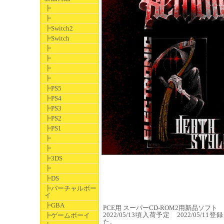
┣
┣
┣Switch2
┣Switch
┣
┣
┣
┣
┣PS5
┣PS4
┣PS3
┣PS2
┣PS1
┣
┣
┣3DS
┣
┣DS
┣バーチャルボー
イ
┣GBA
PCE用 スーパーCD-ROM2用新品ソフト
2022/05/13頃入荷予定 2022/05/11登録,
┣ゲームボーイ
た。