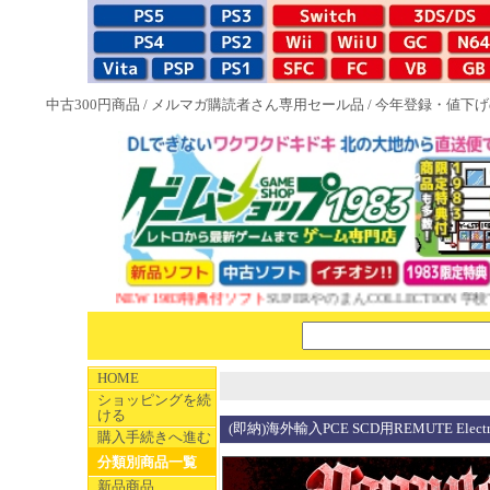
中古300円商品
/
メルマガ購読者さん専用セール品
/
今年登録・値下げ
NEW 1983特典付ソフト
SUPERやのまんCOLLECTION 学校
HOME
ショッピングを続
ける
(即納)海外輸入PCE SCD用REMUTE Electron
購入手続きへ進む
分類別商品一覧
新品商品