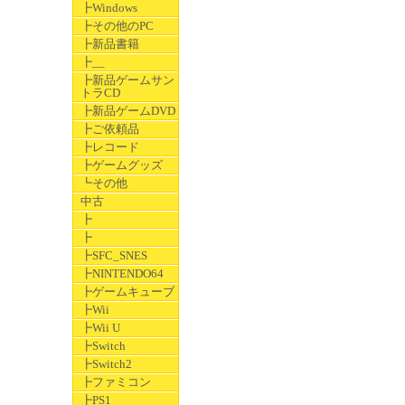
┣Windows
┣その他のPC
┣新品書籍
┣__
┣新品ゲームサン
トラCD
┣新品ゲームDVD
┣ご依頼品
┣レコード
┣ゲームグッズ
┗その他
中古
┣
┣
┣SFC_SNES
┣NINTENDO64
┣ゲームキューブ
┣Wii
┣Wii U
┣Switch
┣Switch2
┣ファミコン
┣PS1