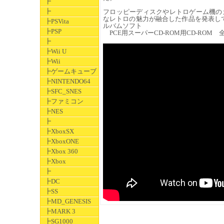
┣
┣
フロッピーディスクやレトロゲーム機の
なレトロの魅力が融合した作品を発表して
┣PSVita
ルバムソフト
┣PSP
PCE用スーパーCD-ROM用CD-ROM 
┣
┣Wii U
┣Wii
┣ゲームキューブ
┣NINTENDO64
┣SFC_SNES
┣ファミコン
┣NES
┣
┣XboxSX
┣XboxONE
┣Xbox 360
┣Xbox
┣
┣DC
┣SS
┣MD_GENESIS
┣MARK 3
┣SG1000