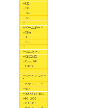
┣PS2
┣PS3
┣PS4
┣PS5
┣
┣ゲームボーイ
┣GBA
┣DS
┣3DS
┣
┣XBOXONE
┣XBOXSX
┣Xbox 360
┣XBOX
┣
┣バーチャルボー
イ
┣ポケモンミニ
┣NES
┣DISKSYSTEM
┣SG-1000
┣MARK 3