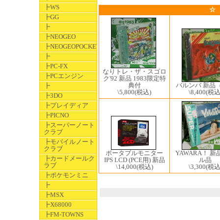
┣WS
☆
┣GG
┣
┣NEOGEO
┣NEOGEOPOCKET
┣
┣PC-FX
なりトレ・ザ・スゴロ
┣PCエンジン
ク'92 新品 1983限定特
バルンバ 新品
典付
┣
\8,400
(税込
\5,800
(税込)
┣3DO
┣プレイディア
┣PICNO
┣スーパーノート
クラブ
┣モバイルノート
クラブ
ポータブルモニター
YAWARA！ 
┣カードメールク
IPS LCD (PCE用) 新品
ル品
ラブ
\14,000
(税込)
\3,300
(税込
┣ポケモンミニ
┣
┣MSX
┣X68000
┣FM-TOWNS