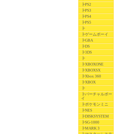
┣PS2
┣PS3
┣PS4
┣PS5
┣
┣ゲームボーイ
┣GBA
┣DS
┣3DS
┣
┣XBOXONE
┣XBOXSX
┣Xbox 360
┣XBOX
┣
┣バーチャルボー
イ
┣ポケモンミニ
┣NES
┣DISKSYSTEM
┣SG-1000
┣MARK 3