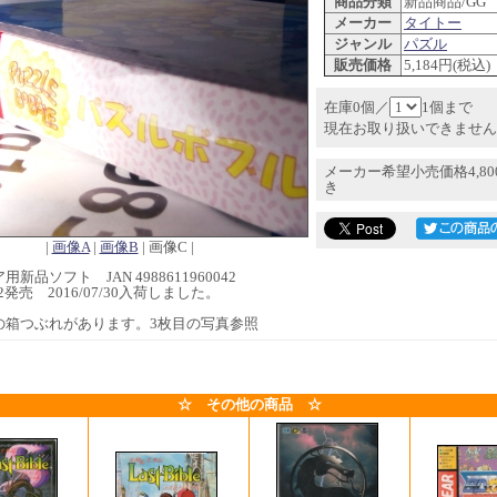
商品分類
新品商品/GG
メーカー
タイトー
ジャンル
パズル
販売価格
5,184円(税込)
在庫0個／
1個まで
現在お取り扱いできません
メーカー希望小売価格4,8
き
|
画像A
|
画像B
| 画像C |
新品ソフト JAN 4988611960042
8/02発売 2016/07/30入荷しました。
の箱つぶれがあります。3枚目の写真参照
☆ その他の商品 ☆