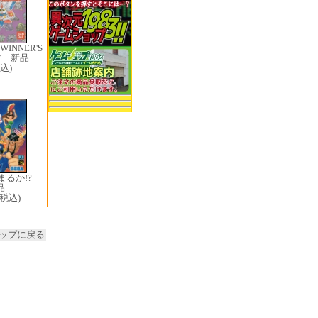
INNER'S
RY 新品
込)
まるか!?
品
(税込)
ップに戻る