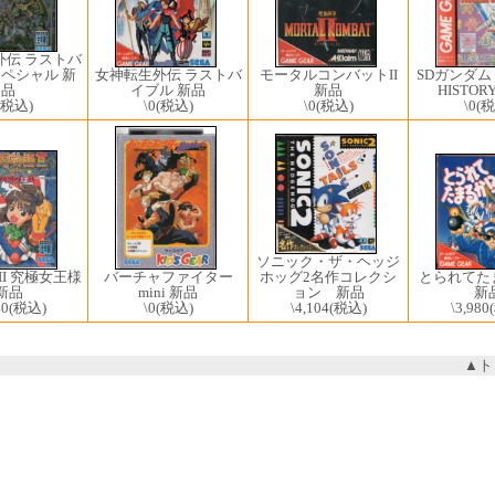
外伝 ラストバ
女神転生外伝 ラストバ
SDガンダム W
モータルコンバットII
スペシャル 新
イブル 新品
HISTO
新品
品
\0
(税込)
\0
(税
\0
(税込)
(税込)
ソニック・ザ・ヘッジ
ホッグ2名作コレクシ
II 究極女王様
とられてた
バーチャファイター
ョン 新品
新品
新
mini 新品
\4,104
(税込)
40
(税込)
\3,980
\0
(税込)
▲ト