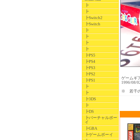
┣
┣
┣Switch2
┣Switch
┣
┣
┣
┣
┣PS5
┣PS4
┣PS3
┣PS2
ゲームギア用
┣PS1
1996/0
┣
※ 若干
┣
┣3DS
┣
┣DS
┣バーチャルボー
イ
┣GBA
┣ゲームボーイ