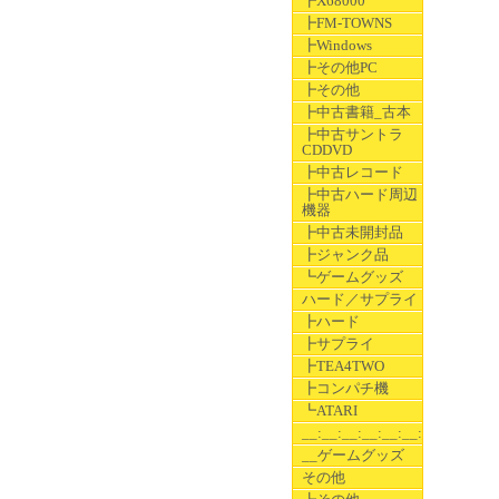
┣X68000
┣FM-TOWNS
┣Windows
┣その他PC
┣その他
┣中古書籍_古本
┣中古サントラ
CDDVD
┣中古レコード
┣中古ハード周辺
機器
┣中古未開封品
┣ジャンク品
┗ゲームグッズ
ハード／サプライ
┣ハード
┣サプライ
┣TEA4TWO
┣コンパチ機
┗ATARI
__:__:__:__:__:__:__
__ゲームグッズ
その他