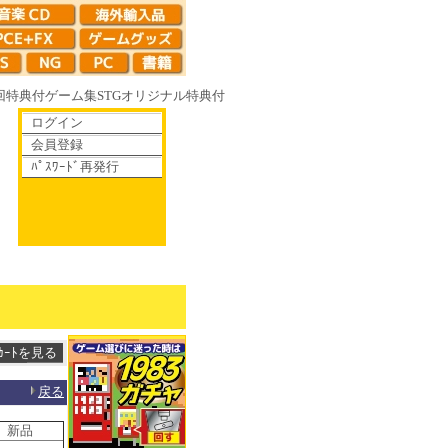
回特典付
ゲーム集
STG
オリジナル特典付
ログイン
会員登録
ﾊﾟｽﾜｰﾄﾞ再発行
6R やがて散りゆく鏡の花へ 70年代風ロボットアニメ ゲッP-X アレサCOLL
戻る
 新品