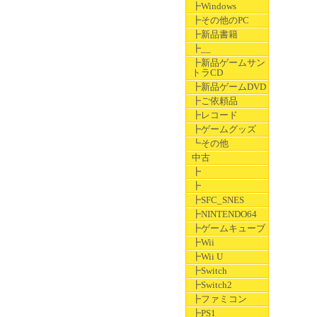
┣Windows
┣その他のPC
┣新品書籍
┣__
┣新品ゲームサン
トラCD
┣新品ゲームDVD
┣ご依頼品
┣レコード
┣ゲームグッズ
┗その他
中古
┣
┣
┣SFC_SNES
┣NINTENDO64
┣ゲームキューブ
┣Wii
┣Wii U
┣Switch
┣Switch2
┣ファミコン
┣PS1