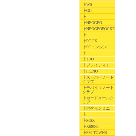
┣WS
┣GG
┣
┣NEOGEO
┣NEOGEOPOCKET
┣
┣PC-FX
┣PCエンジン
┣
┣3DO
┣プレイディア
┣PICNO
┣スーパーノート
クラブ
┣モバイルノート
クラブ
┣カードメールク
ラブ
┣ポケモンミニ
┣
┣MSX
┣X68000
┣FM-TOWNS