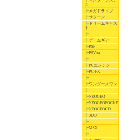
┣マスターシステ
ム
┣メガドライブ
┣サターン
┣ドリームキャス
ト
┣
┣ゲームギア
┣PSP
┣PSVita
┣
┣PCエンジン
┣PC-FX
┣
┣ワンダースワン
┣
┣NEOGEO
┣NEOGEOPOCKET
┣NEOGEOCD
┣3DO
┣
┣MSX
┣