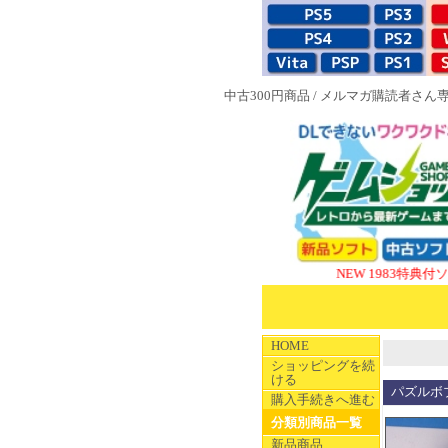
中古300円商品
/
メルマガ購読者さん
NEW 1983特典付ソフト
SUP
HOME
ショッピングを続
ける
パズルボ
購入手続きへ進む
分類別商品一覧
新品商品