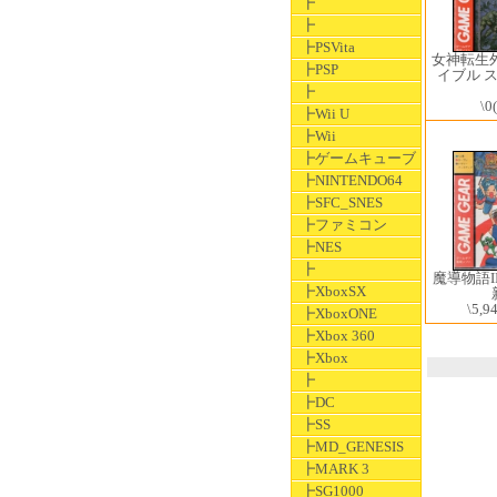
┣
┣
┣PSVita
女神転生
┣PSP
イブル 
┣
\0
┣Wii U
┣Wii
┣ゲームキューブ
┣NINTENDO64
┣SFC_SNES
┣ファミコン
┣NES
┣
魔導物語I
┣XboxSX
\5,9
┣XboxONE
┣Xbox 360
┣Xbox
┣
┣DC
┣SS
┣MD_GENESIS
┣MARK 3
┣SG1000