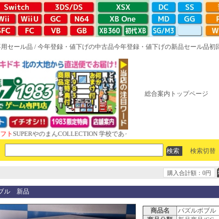
専用セール品
/
今年登録・値下げの中古品
今年登録・値下げの新品セール品
初
総合案内トップページ
ERやのまんCOLLECTION 学校であった怖い話と晦󠄀つきこもり ルート1
検索切替
購入合計額：0円
ブル 新品
商品名
パズルボブル