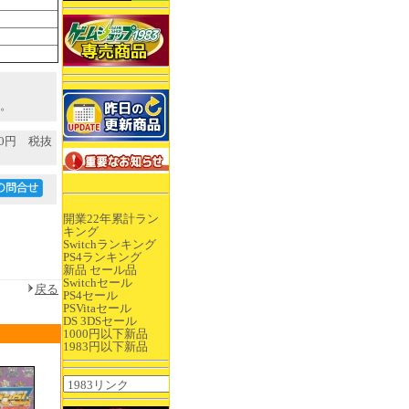
。
00円 税抜
開業22年累計ラン
キング
Switchランキング
PS4ランキング
新品 セール品
Switchセール
戻る
PS4セール
PSVitaセール
DS 3DSセール
1000円以下新品
1983円以下新品