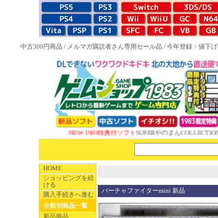
中古300円商品
/
メルマガ購読者さん専用セール品
/
今年登録・値下げ
NEW 1983特典付ソフト
SUPERやのまんCOLLECTIO
HOME
ショッピングを続
ける
バーチャファイターmini 新品
購入手続きへ進む
分類別商品一覧
新品商品