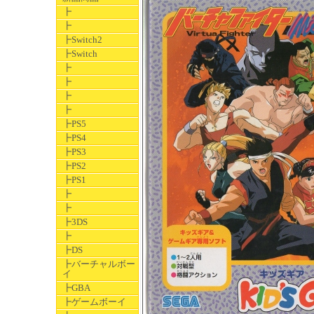
┣
┣
┣Switch2
┣Switch
┣
┣
┣
┣
┣PS5
┣PS4
┣PS3
┣PS2
┣PS1
┣
┣
┣3DS
┣
┣DS
┣バーチャルボー
イ
┣GBA
┣ゲームボーイ