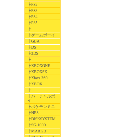
┣PS2
┣PS3
┣PS4
┣PS5
┣
┣ゲームボーイ
┣GBA
┣DS
┣3DS
┣
┣XBOXONE
┣XBOXSX
┣Xbox 360
┣XBOX
┣
┣バーチャルボー
イ
┣ポケモンミニ
┣NES
┣DISKSYSTEM
┣SG-1000
┣MARK 3