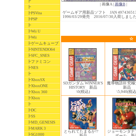
┣
| 画像A |
画像B
|
┣
ゲームギア用新品ソフト JAN 497436513
┣PSVita
1996/03/29発売 2016/07/30入荷しまし
┣PSP
┣
┣Wii U
┣Wii
☆
┣ゲームキューブ
┣NINTENDO64
┣SFC_SNES
┣ファミコン
┣NES
┣
┣XboxSX
SDガンダム WINNER'S
魔導物語III 究
┣XboxONE
HISTORY 新品
新品
\0
(税込)
\5,940
(税込
┣Xbox 360
┣Xbox
┣
┣DC
┣SS
┣MD_GENESIS
┣MARK 3
とられてたまるか!?
ジョーモンタナ
┣SG1000
新品
ボール 新