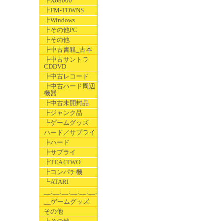
┣X68000
┣FM-TOWNS
┣Windows
┣その他PC
┣その他
┣中古書籍_古本
┣中古サントラ
CDDVD
┣中古レコード
┣中古ハード周辺
機器
┣中古未開封品
┣ジャンク品
┗ゲームグッズ
ハード／サプライ
┣ハード
┣サプライ
┣TEA4TWO
┣コンパチ機
┗ATARI
__:__:__:__:__:__:__
__ゲームグッズ
その他