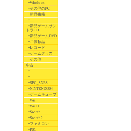
┣Windows
┣その他のPC
┣新品書籍
┣__
┣新品ゲームサン
トラCD
┣新品ゲームDVD
┣ご依頼品
┣レコード
┣ゲームグッズ
┗その他
中古
┣
┣
┣SFC_SNES
┣NINTENDO64
┣ゲームキューブ
┣Wii
┣Wii U
┣Switch
┣Switch2
┣ファミコン
┣PS1