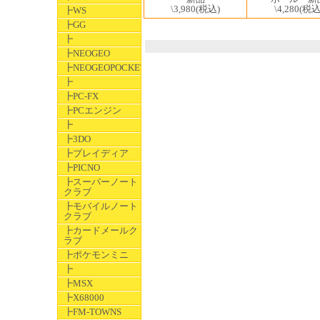
\3,980
(税込)
\4,280
(税込
┣WS
┣GG
┣
┣NEOGEO
┣NEOGEOPOCKET
┣
┣PC-FX
┣PCエンジン
┣
┣3DO
┣プレイディア
┣PICNO
┣スーパーノート
クラブ
┣モバイルノート
クラブ
┣カードメールク
ラブ
┣ポケモンミニ
┣
┣MSX
┣X68000
┣FM-TOWNS