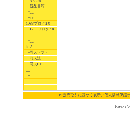
┣その他
┣新品書籍
┣__
┗amiibo
1983ブログ2.0
┗1983ブログ2.0
__
┗__
同人
┣同人ソフト
┣同人誌
┗同人CD
__
┗__
__
┗__
特定商取引に基づく表示／個人情報保護
Reserve V