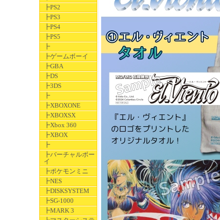
┣PS2
┣PS3
┣PS4
┣PS5
┣
┣ゲームボーイ
┣GBA
┣DS
┣3DS
┣
┣XBOXONE
┣XBOXSX
┣Xbox 360
┣XBOX
┣
┣バーチャルボー
イ
┣ポケモンミニ
┣NES
┣DISKSYSTEM
┣SG-1000
┣MARK 3