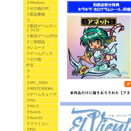
┣Windows
┣その他のPC
┣新品書籍
┣__
┣新品ゲームサン
トラCD
┣新品ゲームDVD
┣ご依頼品
┣レコード
┣ゲームグッズ
┗その他
中古
┣
┣
┣SFC_SNES
┣NINTENDO64
┣ゲームキューブ
┣Wii
┣Wii U
┣Switch
┣Switch2
┣ファミコン
┣PS1