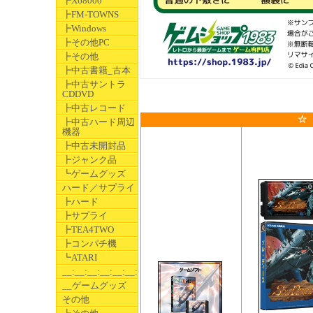
┣X68000
┣FM-TOWNS
┣Windows
┣その他PC
┣その他
┣中古書籍_古本
┣中古サントラ
CDDVD
┣中古レコード
☆
┣中古ハード周辺
機器
┣中古未開封品
┣ジャンク品
┗ゲームグッズ
ハード／サプライ
┣ハード
┣サプライ
┣TEA4TWO
┣コンパチ機
┗ATARI
__:__:__:__:__:__:__
__ゲームグッズ
その他