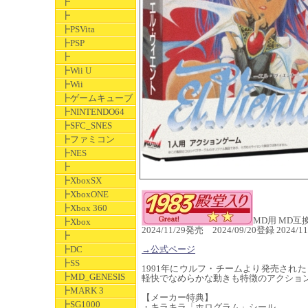
┣
┣
┣PSVita
┣PSP
┣
┣Wii U
┣Wii
┣ゲームキューブ
┣NINTENDO64
┣SFC_SNES
┣ファミコン
┣NES
┣
┣XboxSX
┣XboxONE
┣Xbox 360
MD用 MD互換
┣Xbox
2024/11/29発売 2024/09/20登録 2024
┣
┣DC
→公式ページ
┣SS
1991年にウルフ・チームより発売され
┣MD_GENESIS
軽快でなめらかな動きも特徴のアクショ
┣MARK 3
【メーカー特典】
┣SG1000
・キラキラ「ホログラム」シール