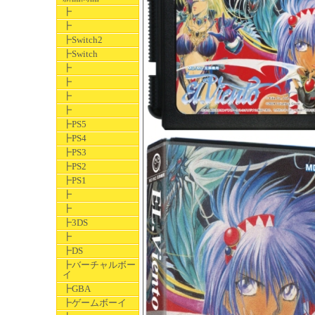
┣
┣
┣Switch2
┣Switch
┣
┣
┣
┣
┣PS5
┣PS4
┣PS3
┣PS2
┣PS1
┣
┣
┣3DS
┣
┣DS
┣バーチャルボー
イ
┣GBA
┣ゲームボーイ