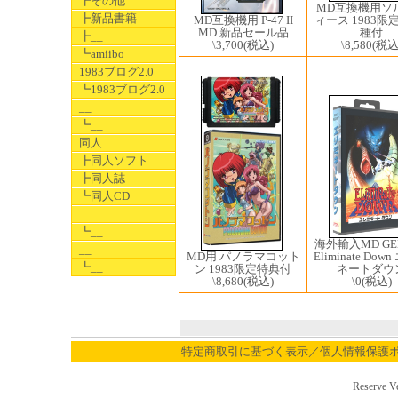
┣その他
MD互換機用ソ
┣新品書籍
MD互換機用 P-47 II
ィース 1983限
MD 新品セール品
種付
┣__
\3,700
(税込)
\8,580
(税込
┗amiibo
1983ブログ2.0
┗1983ブログ2.0
__
┗__
同人
┣同人ソフト
┣同人誌
┗同人CD
__
┗__
海外輸入MD GEN
__
Eliminate Dow
MD用 パノラマコット
┗__
ネートダウ
ン 1983限定特典付
\0
(税込)
\8,680
(税込)
特定商取引に基づく表示／個人情報保護
Reserve V