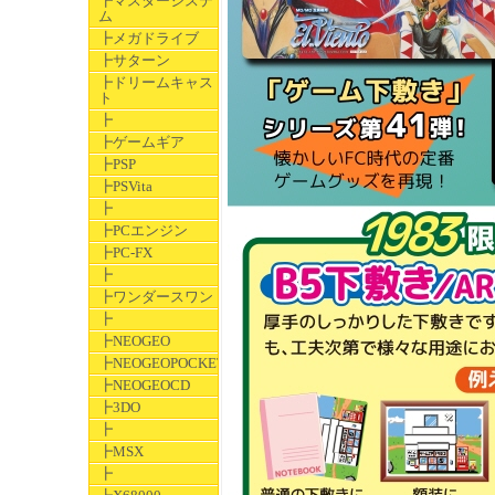
┣マスターシステ
ム
┣メガドライブ
┣サターン
┣ドリームキャス
ト
┣
┣ゲームギア
┣PSP
┣PSVita
┣
┣PCエンジン
┣PC-FX
┣
┣ワンダースワン
┣
┣NEOGEO
┣NEOGEOPOCKET
┣NEOGEOCD
┣3DO
┣
┣MSX
┣