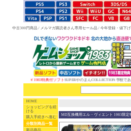
中古300円商品
/
メルマガ購読者さん専用セール品
/
今年登録・値下げ
NEW 1983特典付ソフト
SUPERやのまんCOLLECTION 学校であっ
HOME
ショッピングを続
ける
MD互換機用エル・ヴィエント 1983限定
購入手続きへ進む
分類別商品一覧
新品商品