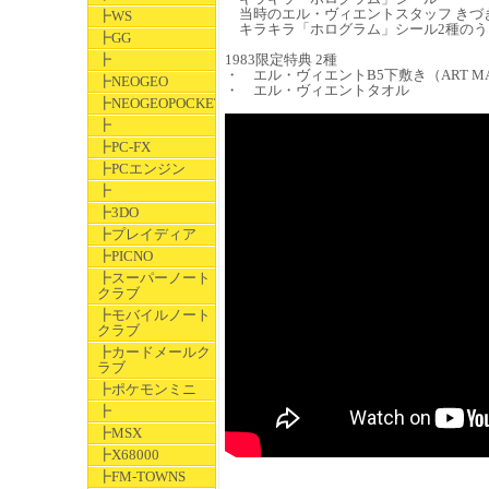
当時のエル・ヴィエントスタッフ きづ
┣WS
キラキラ「ホログラム」シール2種のう
┣GG
┣
1983限定特典 2種
・ エル・ヴィエントB5下敷き（ART M
┣NEOGEO
・ エル・ヴィエントタオル
┣NEOGEOPOCKET
┣
┣PC-FX
┣PCエンジン
┣
┣3DO
┣プレイディア
┣PICNO
┣スーパーノート
クラブ
┣モバイルノート
クラブ
┣カードメールク
ラブ
┣ポケモンミニ
┣
┣MSX
┣X68000
┣FM-TOWNS