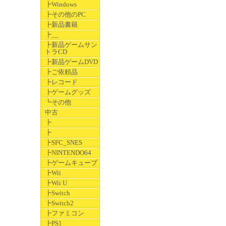
┣Windows
┣その他のPC
┣新品書籍
┣__
┣新品ゲームサン
トラCD
┣新品ゲームDVD
┣ご依頼品
┣レコード
┣ゲームグッズ
┗その他
中古
┣
┣
┣SFC_SNES
┣NINTENDO64
┣ゲームキューブ
┣Wii
┣Wii U
┣Switch
┣Switch2
┣ファミコン
┣PS1