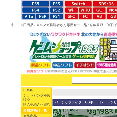
中古300円商品
/
メルマガ購読者さん専用セール品
/
今年登録・値下げ
NEW 1983特典付ソフト
SUPERやのまんCOLLECTION 学校であった怖い
HOME
ショッピングを続
ける
バーチャファイターCGポートレートシリーズ
購入手続きへ進む
分類別商品一覧
新品商品