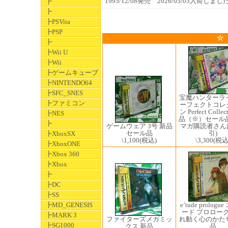
1995/12/08発売 2026/05/03入荷しまし
┣
┣
┣PSVita
┣PSP
☆
┣
┣Wii U
┣Wii
┣ゲームキューブ
┣NINTENDO64
┣SFC_SNES
宝魔ハンターラ
┣ファミコン
ーフェクトコレ
ン Perfect Collec
┣NES
品（※）セール
┣
マガ購読者さんは
ゲームウェア 3号 新品
引)
セール品
┣XboxSX
\3,300
(税込
\1,100
(税込)
┣XboxONE
┣Xbox 360
┣Xbox
┣
┣DC
┣SS
┣MD_GENESIS
e’tude prolog
ード プロローグ
┣MARK 3
ファイターズメガミッ
れ動く心のかた
┣SG1000
クス 新品
品