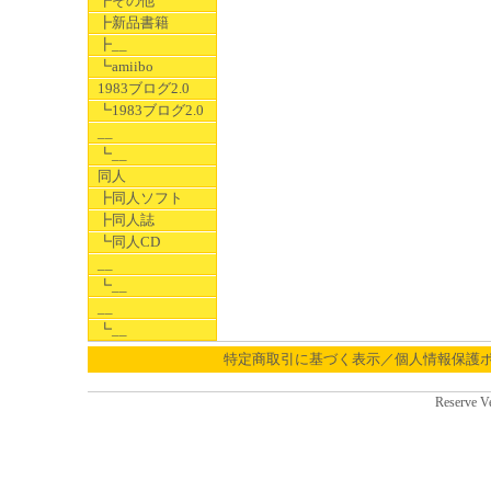
┣その他
┣新品書籍
┣__
┗amiibo
1983ブログ2.0
┗1983ブログ2.0
__
┗__
同人
┣同人ソフト
┣同人誌
┗同人CD
__
┗__
__
┗__
特定商取引に基づく表示／個人情報保護
Reserve V