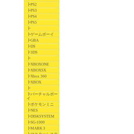
┣PS2
┣PS3
┣PS4
┣PS5
┣
┣ゲームボーイ
┣GBA
┣DS
┣3DS
┣
┣XBOXONE
┣XBOXSX
┣Xbox 360
┣XBOX
┣
┣バーチャルボー
イ
┣ポケモンミニ
┣NES
┣DISKSYSTEM
┣SG-1000
┣MARK 3