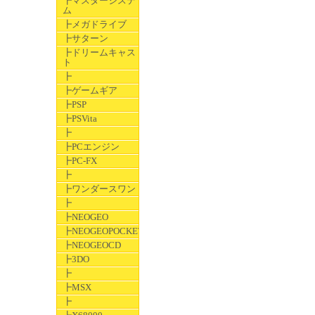
┣マスターシステ
ム
┣メガドライブ
┣サターン
┣ドリームキャス
ト
┣
┣ゲームギア
┣PSP
┣PSVita
┣
┣PCエンジン
┣PC-FX
┣
┣ワンダースワン
┣
┣NEOGEO
┣NEOGEOPOCKET
┣NEOGEOCD
┣3DO
┣
┣MSX
┣