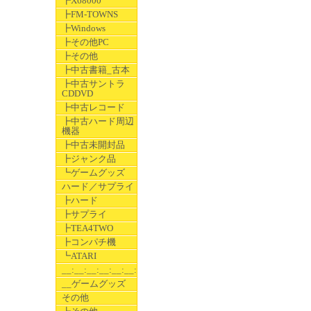
┣X68000
┣FM-TOWNS
┣Windows
┣その他PC
┣その他
┣中古書籍_古本
┣中古サントラ
CDDVD
┣中古レコード
┣中古ハード周辺
機器
┣中古未開封品
┣ジャンク品
┗ゲームグッズ
ハード／サプライ
┣ハード
┣サプライ
┣TEA4TWO
┣コンパチ機
┗ATARI
__:__:__:__:__:__:__
__ゲームグッズ
その他