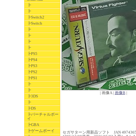
┣
┣
┣Switch2
┣Switch
┣
┣
┣
┣
┣PS5
┣PS4
┣PS3
┣PS2
┣PS1
┣
┣
| 画像A |
画像B
|
┣3DS
┣
┣DS
┣バーチャルボー
イ
┣GBA
┣ゲームボーイ
セガサターン用新品ソフト JAN 49743650