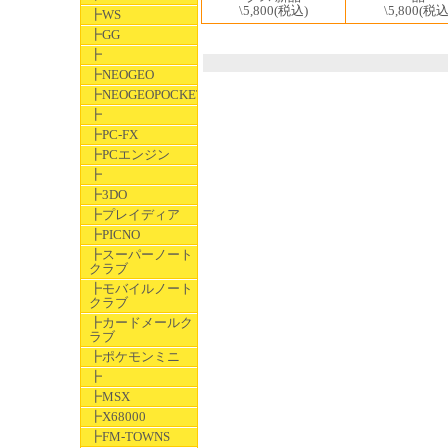
\5,800
(税込)
\5,800
(税込
┣WS
┣GG
┣
┣NEOGEO
┣NEOGEOPOCKET
┣
┣PC-FX
┣PCエンジン
┣
┣3DO
┣プレイディア
┣PICNO
┣スーパーノート
クラブ
┣モバイルノート
クラブ
┣カードメールク
ラブ
┣ポケモンミニ
┣
┣MSX
┣X68000
┣FM-TOWNS