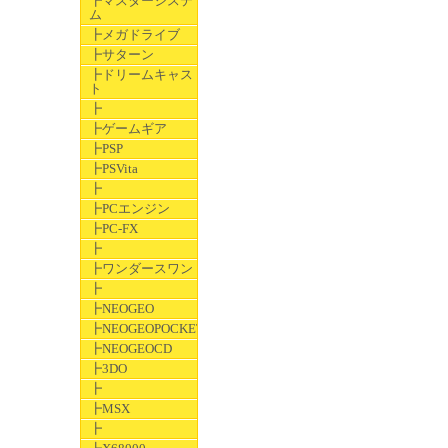
┣マスターシステ
ム
┣メガドライブ
┣サターン
┣ドリームキャス
ト
┣
┣ゲームギア
┣PSP
┣PSVita
┣
┣PCエンジン
┣PC-FX
┣
┣ワンダースワン
┣
┣NEOGEO
┣NEOGEOPOCKET
┣NEOGEOCD
┣3DO
┣
┣MSX
┣