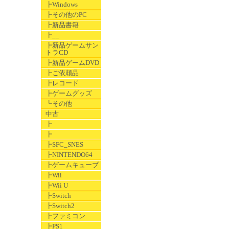
┣Windows
┣その他のPC
┣新品書籍
┣__
┣新品ゲームサン
トラCD
┣新品ゲームDVD
┣ご依頼品
┣レコード
┣ゲームグッズ
┗その他
中古
┣
┣
┣SFC_SNES
┣NINTENDO64
┣ゲームキューブ
┣Wii
┣Wii U
┣Switch
┣Switch2
┣ファミコン
┣PS1