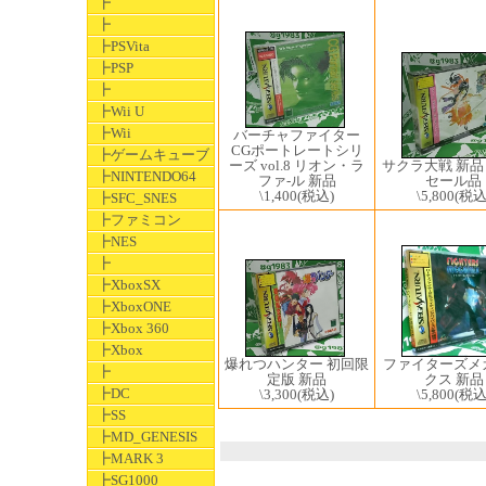
┣
┣
┣PSVita
┣PSP
┣
┣Wii U
┣Wii
バーチャファイター
CGポートレートシリ
┣ゲームキューブ
サクラ大戦 新
ーズ vol.8 リオン・ラ
┣NINTENDO64
セール品
ファ-ル 新品
\5,800
(税込
\1,400
(税込)
┣SFC_SNES
┣ファミコン
┣NES
┣
┣XboxSX
┣XboxONE
┣Xbox 360
┣Xbox
ファイターズメ
爆れつハンター 初回限
┣
クス 新品
定版 新品
┣DC
\5,800
(税込
\3,300
(税込)
┣SS
┣MD_GENESIS
┣MARK 3
┣SG1000