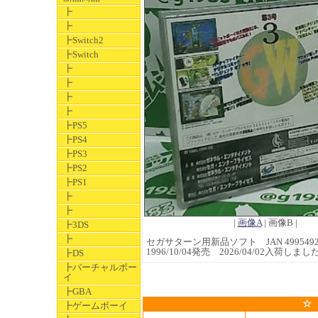
┣
┣
┣Switch2
┣Switch
┣
┣
┣
┣
┣PS5
┣PS4
┣PS3
┣PS2
┣PS1
┣
┣
|
画像A
| 画像B |
┣3DS
┣
セガサターン用新品ソフト JAN 49954922
1996/10/04発売 2026/04/02入荷しまし
┣DS
┣バーチャルボー
イ
┣GBA
☆
┣ゲームボーイ