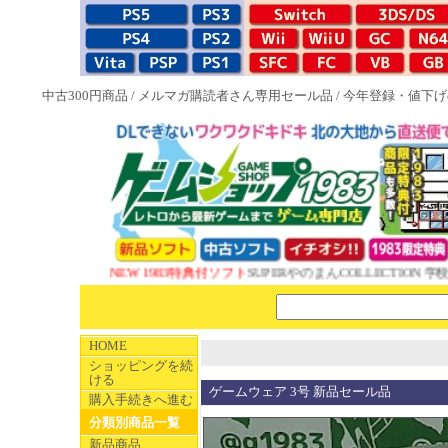
中古300円商品
/
メルマガ購読者さん専用セール品
/
今年登録・値下げ
NEW 1983特典付ソフト
SUPERやのまんCOLLECTION 学校
HOME
ショッピングを続
ける
ゲームウェア 3号 新品セール品
購入手続きへ進む
分類別商品一覧
新品商品