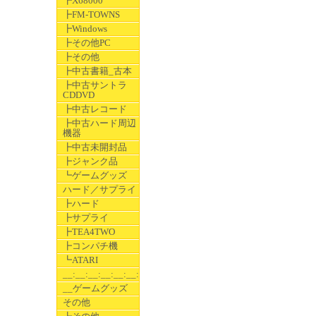
┣X68000
┣FM-TOWNS
┣Windows
┣その他PC
┣その他
┣中古書籍_古本
┣中古サントラ
CDDVD
┣中古レコード
┣中古ハード周辺
機器
┣中古未開封品
┣ジャンク品
┗ゲームグッズ
ハード／サプライ
┣ハード
┣サプライ
┣TEA4TWO
┣コンパチ機
┗ATARI
__:__:__:__:__:__:__
__ゲームグッズ
その他