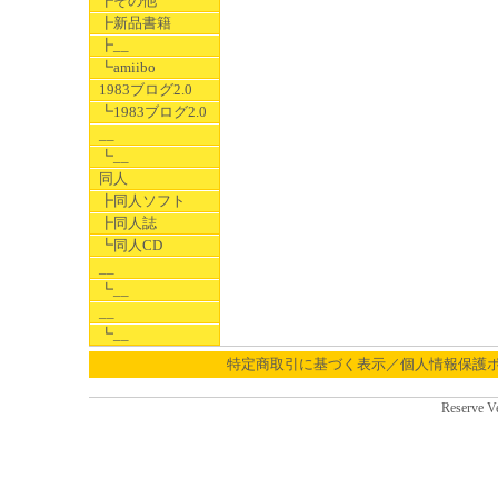
┣その他
┣新品書籍
┣__
┗amiibo
1983ブログ2.0
┗1983ブログ2.0
__
┗__
同人
┣同人ソフト
┣同人誌
┗同人CD
__
┗__
__
┗__
特定商取引に基づく表示／個人情報保護
Reserve V