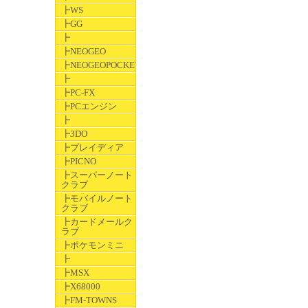
┣WS
┣GG
┣
┣NEOGEO
┣NEOGEOPOCKET
┣
┣PC-FX
┣PCエンジン
┣
┣3DO
┣プレイディア
┣PICNO
┣スーパーノート
クラブ
┣モバイルノート
クラブ
┣カードメールク
ラブ
┣ポケモンミニ
┣
┣MSX
┣X68000
┣FM-TOWNS