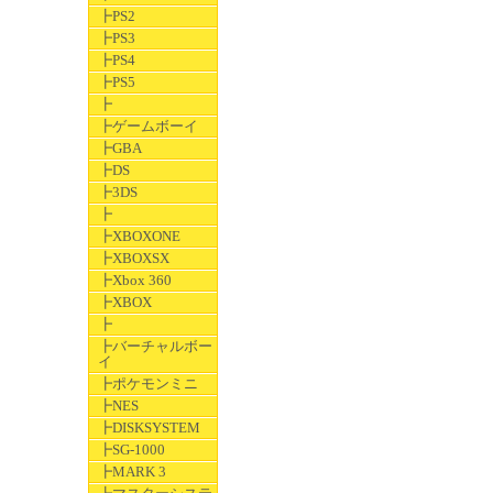
┣PS2
┣PS3
┣PS4
┣PS5
┣
┣ゲームボーイ
┣GBA
┣DS
┣3DS
┣
┣XBOXONE
┣XBOXSX
┣Xbox 360
┣XBOX
┣
┣バーチャルボー
イ
┣ポケモンミニ
┣NES
┣DISKSYSTEM
┣SG-1000
┣MARK 3