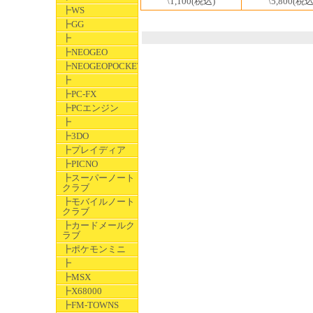
\1,100
(税込)
\5,800
(税込
┣WS
┣GG
┣
┣NEOGEO
┣NEOGEOPOCKET
┣
┣PC-FX
┣PCエンジン
┣
┣3DO
┣プレイディア
┣PICNO
┣スーパーノート
クラブ
┣モバイルノート
クラブ
┣カードメールク
ラブ
┣ポケモンミニ
┣
┣MSX
┣X68000
┣FM-TOWNS