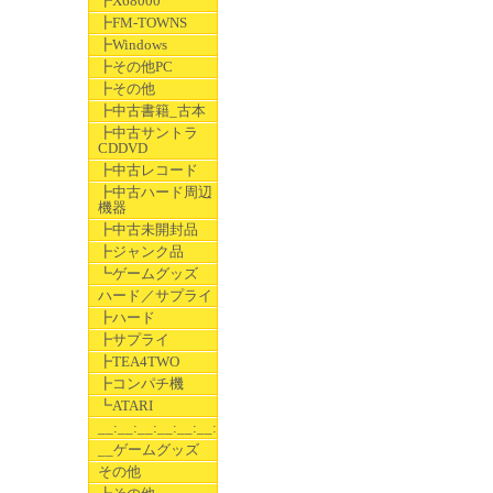
┣X68000
┣FM-TOWNS
┣Windows
┣その他PC
┣その他
┣中古書籍_古本
┣中古サントラ
CDDVD
┣中古レコード
┣中古ハード周辺
機器
┣中古未開封品
┣ジャンク品
┗ゲームグッズ
ハード／サプライ
┣ハード
┣サプライ
┣TEA4TWO
┣コンパチ機
┗ATARI
__:__:__:__:__:__:__
__ゲームグッズ
その他