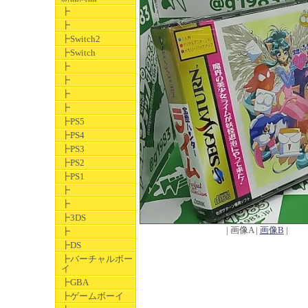
┣
┣
┣Switch2
┣Switch
┣
┣
┣
┣
┣PS5
┣PS4
┣PS3
┣PS2
┣PS1
┣
┣
┣3DS
| 画像A |
画像B
|
┣
┣DS
┣バーチャルボー
イ
┣GBA
┣ゲームボーイ