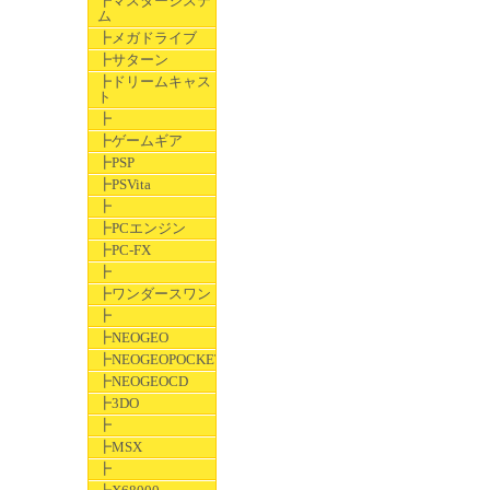
┣マスターシステ
ム
┣メガドライブ
┣サターン
┣ドリームキャス
ト
┣
┣ゲームギア
┣PSP
┣PSVita
┣
┣PCエンジン
┣PC-FX
┣
┣ワンダースワン
┣
┣NEOGEO
┣NEOGEOPOCKET
┣NEOGEOCD
┣3DO
┣
┣MSX
┣