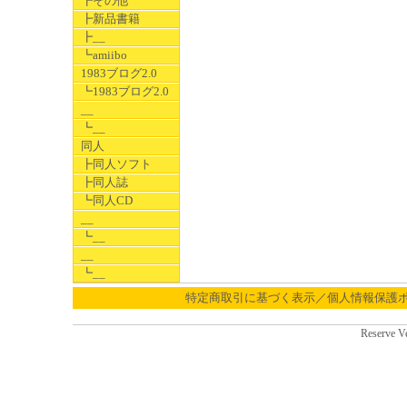
┣その他
┣新品書籍
┣__
┗amiibo
1983ブログ2.0
┗1983ブログ2.0
__
┗__
同人
┣同人ソフト
┣同人誌
┗同人CD
__
┗__
__
┗__
特定商取引に基づく表示／個人情報保護
Reserve V