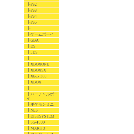
┣PS2
┣PS3
┣PS4
┣PS5
┣
┣ゲームボーイ
┣GBA
┣DS
┣3DS
┣
┣XBOXONE
┣XBOXSX
┣Xbox 360
┣XBOX
┣
┣バーチャルボー
イ
┣ポケモンミニ
┣NES
┣DISKSYSTEM
┣SG-1000
┣MARK 3