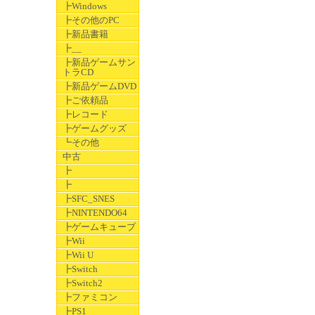
┣Windows
┣その他のPC
┣新品書籍
┣__
┣新品ゲームサン
トラCD
┣新品ゲームDVD
┣ご依頼品
┣レコード
┣ゲームグッズ
┗その他
中古
┣
┣
┣SFC_SNES
┣NINTENDO64
┣ゲームキューブ
┣Wii
┣Wii U
┣Switch
┣Switch2
┣ファミコン
┣PS1