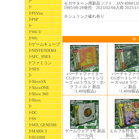
┣
セガサターン用新品ソフト JAN 49881266
┣
1995/09/29発売 2025/02/04入荷 202
┣PSVita
※シュリンク破れ有り
┣PSP
┣
┣Wii U
┣Wii
☆
┣ゲームキューブ
┣NINTENDO64
┣SFC_SNES
┣ファミコン
┣NES
バーチャファ
バーチャファイター
┣
CGポートレー
CGポートレートシリ
┣XboxSX
ーズ vol.6 ラ
ーズ vol.5 ウルフ・ホ-
ン 新品
クフィ-ルド 新品
┣XboxONE
\1,400
(税込
\1,400
(税込)
┣Xbox 360
┣Xbox
┣
┣DC
┣SS
┣MD_GENESIS
ゲームウェア 3号 新品
エルフを狩るモ
┣MARK 3
セール品
新品
┣SG1000