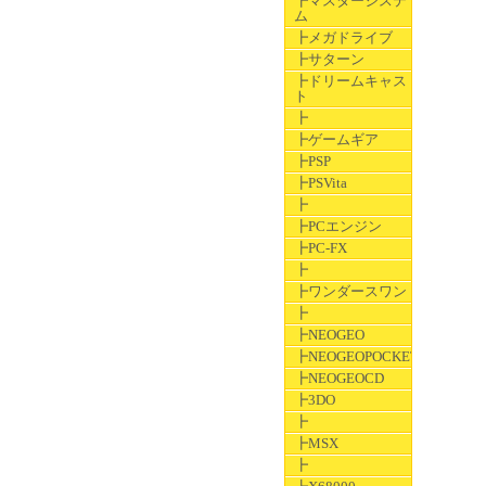
┣マスターシステ
ム
┣メガドライブ
┣サターン
┣ドリームキャス
ト
┣
┣ゲームギア
┣PSP
┣PSVita
┣
┣PCエンジン
┣PC-FX
┣
┣ワンダースワン
┣
┣NEOGEO
┣NEOGEOPOCKET
┣NEOGEOCD
┣3DO
┣
┣MSX
┣