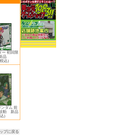
ター 初回限
新品
(税込)
ンダム 前
の鼓動 新品
込)
ップに戻る