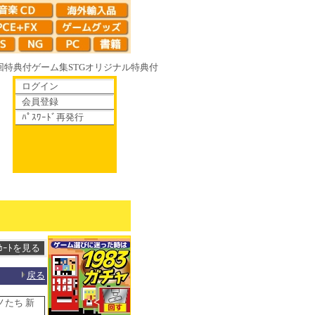
回特典付
ゲーム集
STG
オリジナル特典付
ログイン
会員登録
ﾊﾟｽﾜｰﾄﾞ再発行
やがて散りゆく鏡の花へ 70年代風ロボットアニメ ゲッP-X アレサCOLLEC
戻る
ノたち 新