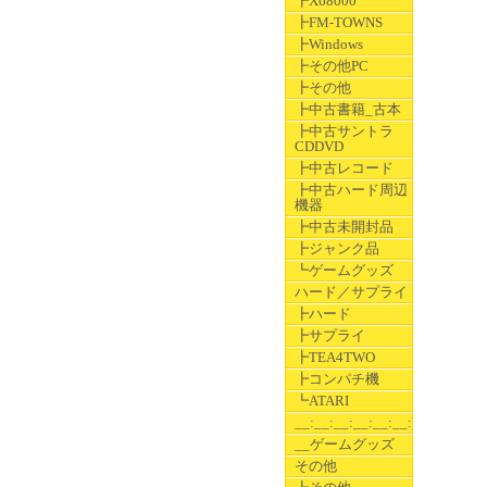
┣X68000
┣FM-TOWNS
┣Windows
┣その他PC
┣その他
┣中古書籍_古本
┣中古サントラ
CDDVD
┣中古レコード
┣中古ハード周辺
機器
┣中古未開封品
┣ジャンク品
┗ゲームグッズ
ハード／サプライ
┣ハード
┣サプライ
┣TEA4TWO
┣コンパチ機
┗ATARI
__:__:__:__:__:__:__
__ゲームグッズ
その他