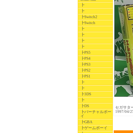
┣
┣
┣Switch2
┣Switch
┣
┣
┣
┣
┣PS5
┣PS4
┣PS3
┣PS2
┣PS1
┣
┣
┣3DS
┣
┣DS
セガサターン
1997/0
┣バーチャルボー
イ
┣GBA
┣ゲームボーイ