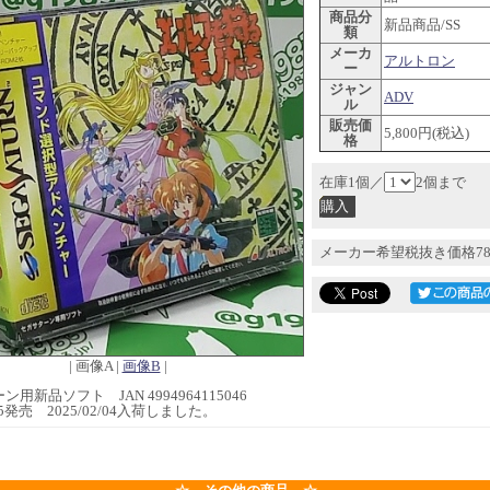
商品分
新品商品/SS
類
メーカ
アルトロン
ー
ジャン
ADV
ル
販売価
5,800円(税込)
格
在庫1個／
2個まで
メーカー希望税抜き価格78
| 画像A |
画像B
|
用新品ソフト JAN 4994964115046
4/25発売 2025/02/04入荷しました。