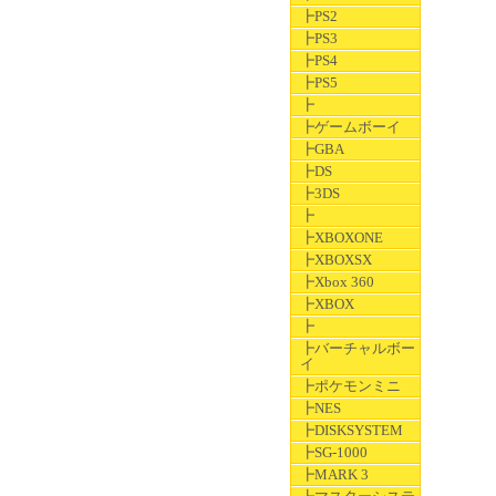
┣PS2
┣PS3
┣PS4
┣PS5
┣
┣ゲームボーイ
┣GBA
┣DS
┣3DS
┣
┣XBOXONE
┣XBOXSX
┣Xbox 360
┣XBOX
┣
┣バーチャルボー
イ
┣ポケモンミニ
┣NES
┣DISKSYSTEM
┣SG-1000
┣MARK 3