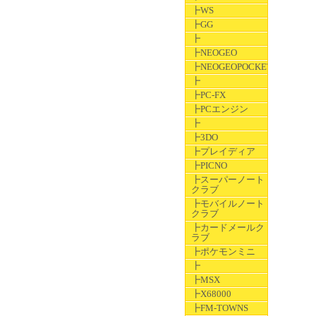
┣WS
┣GG
┣
┣NEOGEO
┣NEOGEOPOCKET
┣
┣PC-FX
┣PCエンジン
┣
┣3DO
┣プレイディア
┣PICNO
┣スーパーノート
クラブ
┣モバイルノート
クラブ
┣カードメールク
ラブ
┣ポケモンミニ
┣
┣MSX
┣X68000
┣FM-TOWNS