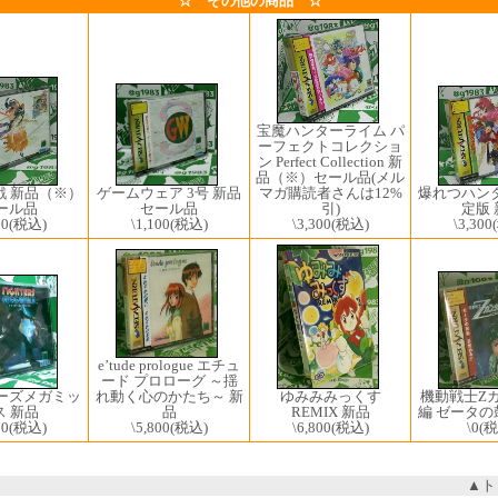
☆ その他の商品 ☆
宝魔ハンターライム パ
ーフェクトコレクショ
ン Perfect Collection 新
品（※）セール品(メル
戦 新品（※）
マガ購読者さんは12%
ゲームウェア 3号 新品
爆れつハン
ール品
引)
セール品
定版 
00
(税込)
\3,300
(税込)
\1,100
(税込)
\3,300
e’tude prologue エチュ
ード プロローグ ～揺
ゆみみみっくす
ーズメガミッ
機動戦士Zガ
れ動く心のかたち～ 新
REMIX 新品
ス 新品
編 ゼータ
品
\6,800
(税込)
00
(税込)
\0
(税
\5,800
(税込)
▲ト