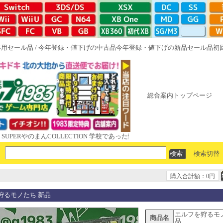
専用セール品
/
今年登録・値下げの中古品
今年登録・値下げの新品セール品
初
総合案内トップページ
やのまんCOLLECTION 学校であった怖い話と晦󠄀つきこもり ルート16R 
検索切替
購入合計額：0円
狩るモノたち 新品
エルフを狩るモ
商品名
品