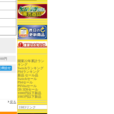
00円
開業22年累計ラン
キング
Switchランキング
PS4ランキング
新品 セール品
Switchセール
PS4セール
PSVitaセール
DS 3DSセール
1000円以下新品
1983円以下新品
戻る