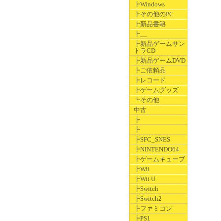
┣Windows
┣その他のPC
┣新品書籍
┣__
┣新品ゲームサン
トラCD
┣新品ゲームDVD
┣ご依頼品
┣レコード
┣ゲームグッズ
┗その他
中古
┣
┣
┣SFC_SNES
┣NINTENDO64
┣ゲームキューブ
┣Wii
┣Wii U
┣Switch
┣Switch2
┣ファミコン
┣PS1