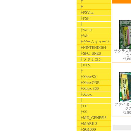
┣
┣
┣PSVita
┣PSP
┣
┣Wii U
┣Wii
┣ゲームキューブ
┣NINTENDO64
サクラ大
┣SFC_SNES
セ
\5,8
┣ファミコン
┣NES
┣
┣XboxSX
┣XboxONE
┣Xbox 360
┣Xbox
┣
ファイタ
┣DC
ク
┣SS
\5,8
┣MD_GENESIS
┣MARK 3
┣SG1000