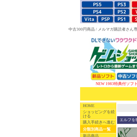
中古300円商品
/
メルマガ購読者さん
NEW 1983特典付ソフト
SUPER
HOME
ショッピングを続
ける
エルフを
購入手続きへ進む
分類別商品一覧
新品商品