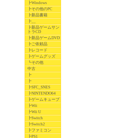
┣Windows
┣その他のPC
┣新品書籍
┣__
┣新品ゲームサン
トラCD
┣新品ゲームDVD
┣ご依頼品
┣レコード
┣ゲームグッズ
┗その他
中古
┣
┣
┣SFC_SNES
┣NINTENDO64
┣ゲームキューブ
┣Wii
┣Wii U
┣Switch
┣Switch2
┣ファミコン
┣PS1