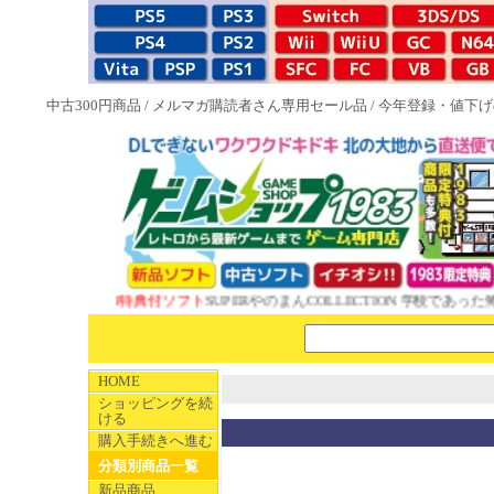
中古300円商品
/
メルマガ購読者さん専用セール品
/
今年登録・値下げ
NEW 1983特典付ソフト
SUPERやのまんCOLLECTION 学校であった怖
HOME
ショッピングを続
ける
購入手続きへ進む
分類別商品一覧
新品商品