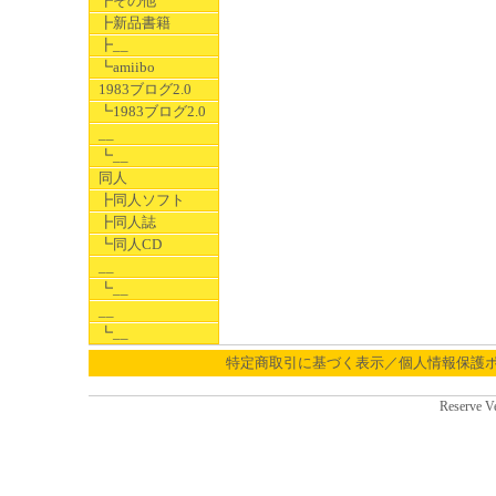
┣その他
┣新品書籍
┣__
┗amiibo
1983ブログ2.0
┗1983ブログ2.0
__
┗__
同人
┣同人ソフト
┣同人誌
┗同人CD
__
┗__
__
┗__
特定商取引に基づく表示／個人情報保護
Reserve V