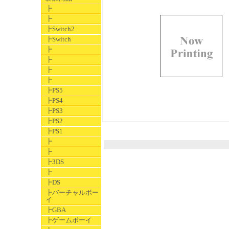
┣
┣
┣Switch2
┣Switch
┣
┣
┣
┣
┣PS5
┣PS4
┣PS3
┣PS2
┣PS1
┣
┣
┣3DS
┣
┣DS
┣バーチャルボー
イ
┣GBA
┣ゲームボーイ