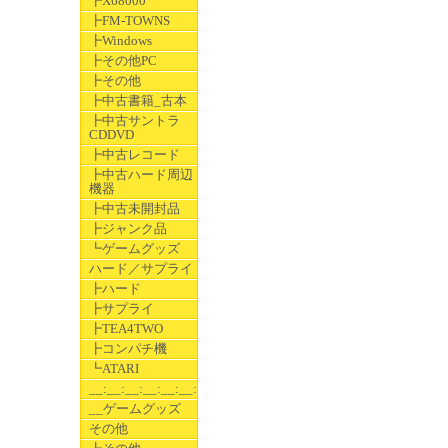
┣X68000
┣FM-TOWNS
┣Windows
┣その他PC
┣その他
┣中古書籍_古本
┣中古サントラ
CDDVD
┣中古レコード
┣中古ハード周辺
機器
┣中古未開封品
┣ジャンク品
┗ゲームグッズ
ハード／サプライ
┣ハード
┣サプライ
┣TEA4TWO
┣コンパチ機
┗ATARI
__:__:__:__:__:__:__
__ゲームグッズ
その他