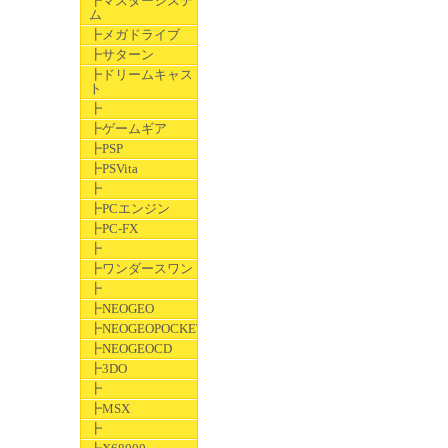
┣マスターシステ
ム
┣メガドライブ
┣サターン
┣ドリームキャス
ト
┣
┣ゲームギア
┣PSP
┣PSVita
┣
┣PCエンジン
┣PC-FX
┣
┣ワンダースワン
┣
┣NEOGEO
┣NEOGEOPOCKET
┣NEOGEOCD
┣3DO
┣
┣MSX
┣