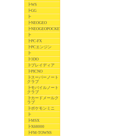
┣WS
┣GG
┣
┣NEOGEO
┣NEOGEOPOCKET
┣
┣PC-FX
┣PCエンジン
┣
┣3DO
┣プレイディア
┣PICNO
┣スーパーノート
クラブ
┣モバイルノート
クラブ
┣カードメールク
ラブ
┣ポケモンミニ
┣
┣MSX
┣X68000
┣FM-TOWNS