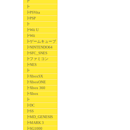
┣
┣
┣PSVita
┣PSP
┣
┣Wii U
┣Wii
┣ゲームキューブ
┣NINTENDO64
┣SFC_SNES
┣ファミコン
┣NES
┣
┣XboxSX
┣XboxONE
┣Xbox 360
┣Xbox
┣
┣DC
┣SS
┣MD_GENESIS
┣MARK 3
┣SG1000