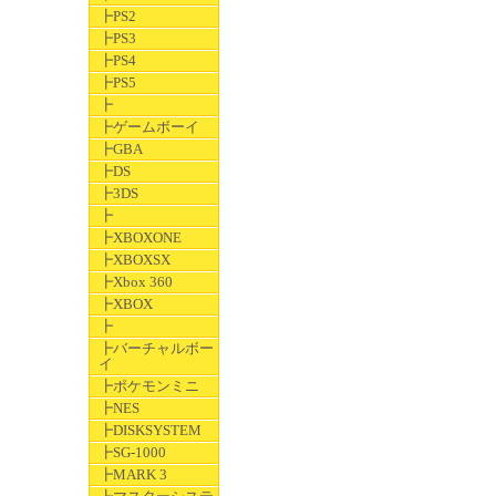
┣PS2
┣PS3
┣PS4
┣PS5
┣
┣ゲームボーイ
┣GBA
┣DS
┣3DS
┣
┣XBOXONE
┣XBOXSX
┣Xbox 360
┣XBOX
┣
┣バーチャルボー
イ
┣ポケモンミニ
┣NES
┣DISKSYSTEM
┣SG-1000
┣MARK 3