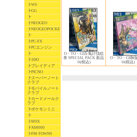
┣WS
┣GG
┣
┣NEOGEO
┣NEOGEOPOCKET
┣
┣PC-FX
┣PCエンジン
┣
O・TO・GI百鬼討伐絵
巻 SPECIAL PACK 新品
O・TO・GI御
┣3DO
\0
(税込)
\0
(税込)
┣プレイディア
┣PICNO
┣スーパーノート
クラブ
┣モバイルノート
クラブ
┣カードメールク
ラブ
┣ポケモンミニ
┣
┣MSX
┣X68000
┣FM-TOWNS