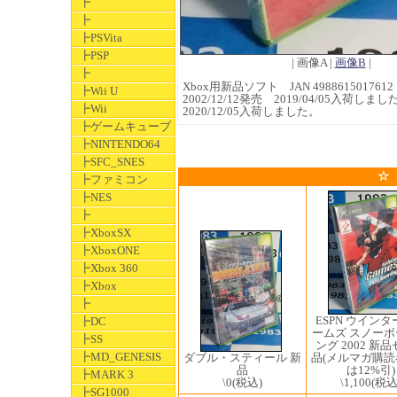
┣
┣
┣PSVita
┣PSP
| 画像A |
画像B
|
┣
Xbox用新品ソフト JAN 4988615017612
┣Wii U
2002/12/12発売 2019/04/05入荷しまし
┣Wii
2020/12/05入荷しました。
┣ゲームキューブ
┣NINTENDO64
┣SFC_SNES
☆
┣ファミコン
┣NES
┣
┣XboxSX
┣XboxONE
┣Xbox 360
┣Xbox
┣
ESPN ウインタ
┣DC
ームズ スノー
┣SS
ング 2002 新
┣MD_GENESIS
品(メルマガ購
ダブル・スティール 新
は12%引)
品
┣MARK 3
\1,100
(税込
\0
(税込)
┣SG1000