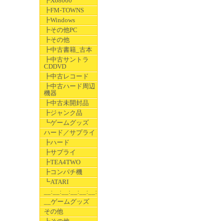
┣X68000
┣FM-TOWNS
┣Windows
┣その他PC
┣その他
┣中古書籍_古本
┣中古サントラ
CDDVD
┣中古レコード
┣中古ハード周辺
機器
┣中古未開封品
┣ジャンク品
┗ゲームグッズ
ハード／サプライ
┣ハード
┣サプライ
┣TEA4TWO
┣コンパチ機
┗ATARI
__:__:__:__:__:__:__
__ゲームグッズ
その他