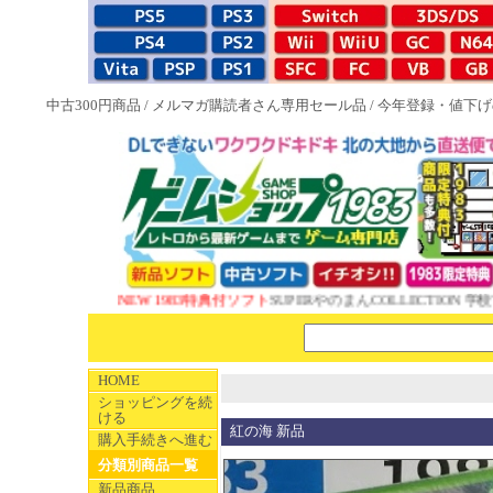
中古300円商品
/
メルマガ購読者さん専用セール品
/
今年登録・値下げ
NEW 1983特典付ソフト
SUPERやのまんCOLLECTION 学校
HOME
ショッピングを続
ける
紅の海 新品
購入手続きへ進む
分類別商品一覧
新品商品