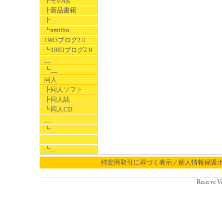
┣その他
┣新品書籍
┣__
┗amiibo
1983ブログ2.0
┗1983ブログ2.0
__
┗__
同人
┣同人ソフト
┣同人誌
┗同人CD
__
┗__
__
┗__
特定商取引に基づく表示／個人情報保護
Reserve V