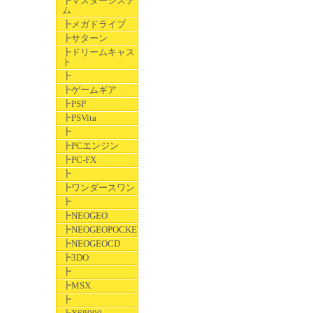
┣マスターシステ
ム
┣メガドライブ
┣サターン
┣ドリームキャス
ト
┣
┣ゲームギア
┣PSP
┣PSVita
┣
┣PCエンジン
┣PC-FX
┣
┣ワンダースワン
┣
┣NEOGEO
┣NEOGEOPOCKET
┣NEOGEOCD
┣3DO
┣
┣MSX
┣