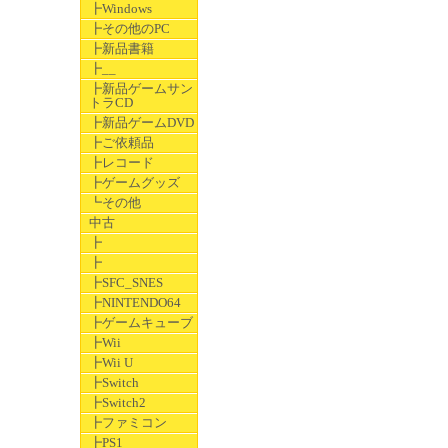
┣Windows
┣その他のPC
┣新品書籍
┣__
┣新品ゲームサン
トラCD
┣新品ゲームDVD
┣ご依頼品
┣レコード
┣ゲームグッズ
┗その他
中古
┣
┣
┣SFC_SNES
┣NINTENDO64
┣ゲームキューブ
┣Wii
┣Wii U
┣Switch
┣Switch2
┣ファミコン
┣PS1