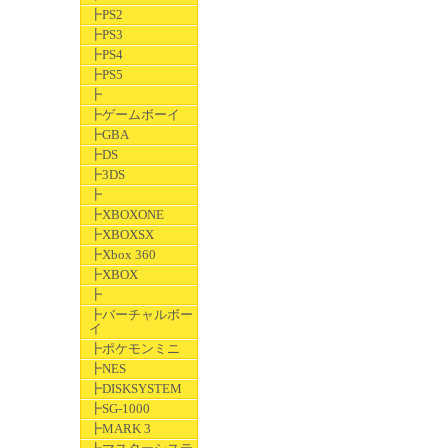
┣PS2
┣PS3
┣PS4
┣PS5
┣
┣ゲームボーイ
┣GBA
┣DS
┣3DS
┣
┣XBOXONE
┣XBOXSX
┣Xbox 360
┣XBOX
┣
┣バーチャルボー
イ
┣ポケモンミニ
┣NES
┣DISKSYSTEM
┣SG-1000
┣MARK 3