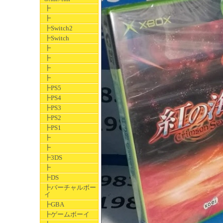
┣
┣
┣Switch2
┣Switch
┣
┣
┣
┣
┣PS5
┣PS4
┣PS3
┣PS2
┣PS1
┣
┣
┣3DS
┣
┣DS
┣バーチャルボー
イ
┣GBA
┣ゲームボーイ